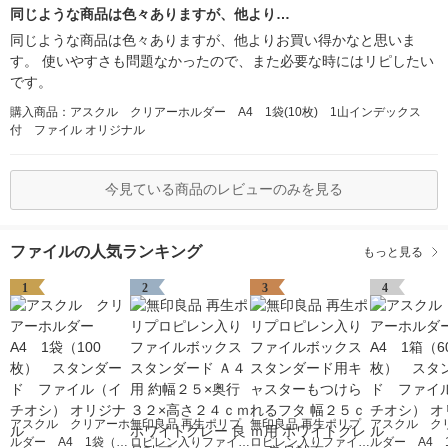
同じような商品は色々ありますが、他より…
同じような商品は色々ありますが、他よりお買い得かなと思いま
す。 使いやすさも問題なかったので、また必要な時にはリピしたい
です。
購入商品：アスクル クリアーホルダー A4 1袋(10枚) 1山インデックス
付 ファイル オリジナル
今見ている商品のレビューのみを見る
ファイルの人気ランキング
もっと見る
1
2
3
4
アスクル クリアーホ
無印良品 再生ポリプ
無印良品 再生ポリプ
アスクル ク
ルダー A4 1袋（10
ロピレン入りファイル
ロピレン入りファイル
ルダー A4 