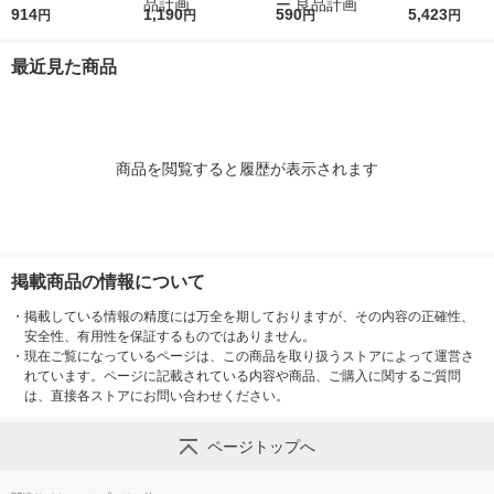
0枚） スタンダー
914
ボックススタンダード
1,190
ボックススタンダード
590
0枚） スタ
5,423
円
円
円
円
ド ファイル（イチオ
Ａ４用 約幅２５×奥行
用キャスターもつけら
ド ファイル
シ） オリジナル
３２×高さ２４ｃｍ ホ
れるフタ 幅２５ｃｍ
シ） オリジナ
最近見た商品
ワイトグレー 良品計
用 ホワイトグレー 良
画
品計画
商品を閲覧すると履歴が表示されます
掲載商品の情報について
・
掲載している情報の精度には万全を期しておりますが、その内容の正確性、
安全性、有用性を保証するものではありません。
・
現在ご覧になっているページは、この商品を取り扱うストアによって運営さ
れています。ページに記載されている内容や商品、ご購入に関するご質問
は、直接各ストアにお問い合わせください。
ページトップへ