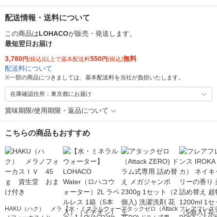
配送情報・送料について
この商品は
LOHACO
が販売・発送します。
最短翌日お届け
3,780
550
無料
円
(税込)以上で基本配送料
円
(税込)
配送料について
※
一部の商品につきましては、基本配送料を当社が負担いたします。
在庫確認住所：東京都にお届け
賞味期限/使用期限・返品について
こちらの商品もおすすめ
HAKU（ハク） メラ
【水・ミネラルウォー
アタックゼロ（Attack
フレアフレグラ