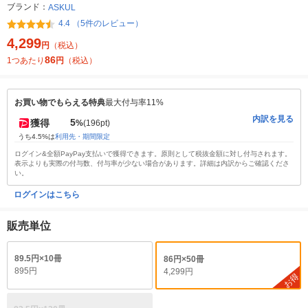
ブランド：
ASKUL
4.4 （5件のレビュー）
4,299
円
（税込）
86
1つあたり
円
（税込）
お買い物でもらえる特典
最大付与率11%
内訳を見る
5
獲得
%
(196pt)
うち4.5%は
利用先・期間限定
ログイン&全額PayPay支払いで獲得できます。原則として税抜金額に対し付与されます。
表示よりも実際の付与数、付与率が少ない場合があります。詳細は内訳からご確認くださ
い。
ログインはこちら
販売単位
89.5円×10冊
86円×50冊
895円
4,299円
お得