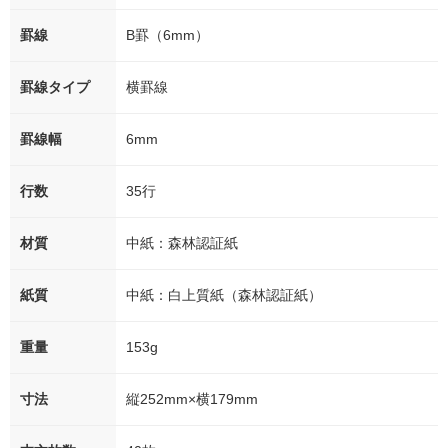
罫線
B罫（6mm）
罫線タイプ
横罫線
罫線幅
6mm
行数
35行
材質
中紙：森林認証紙
紙質
中紙：白上質紙（森林認証紙）
重量
153g
寸法
縦252mm×横179mm