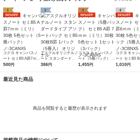
1
2
3
4
56%OFF
58%OFF
56%OFF
コクヨ キャンパスノ
アスクルオリジナルノ
コクヨ キャンパスノ
コクヨ キャン
ート セミB5 A罫7ｍｍ
ート スタンダードタ
ート（5冊パック） セ
ート セミB5 
（ミリ） 30枚 5色セ
500
イプ アソートパック
386
ミB5 A罫 7ｍｍ（ミ
1,455
（ミリ） 30枚
1,010
円
円
円
円
ット（5冊パック）
セミB5 30枚B罫 1パ
リ）30枚 5色セット 1
ット2パック（
ノ-3CANX5
ック（5冊入） オリジ
セット（3パック）ノ-
2） ノ-3CBN
最近見た商品
ナル
3CANX5
商品を閲覧すると履歴が表示されます