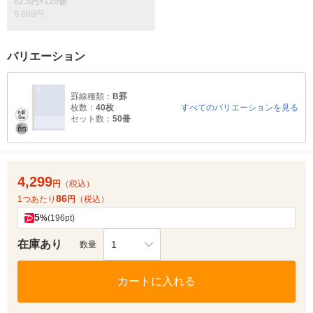
82.5円×120冊
9,889円
バリエーション
罫線種類：
B罫
枚数：
40枚
すべてのバリエーションを見る
セット数：
50冊
4,299
円
（税込）
86
1つあたり
円
（税込）
5
%
(196pt)
在庫あり
1
数量
カートに入れる