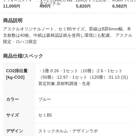
ノフォーカスＩＶ 4
ター】LOHACO Wate
ZERO) ドラム式専用
ROKA（イロ
5ｇ 資生堂 おまけ
11,000
r（ロハコウォータ
490
詰め替え メガジャン
5,820
イキッドリリ
6,582
円
円
円
円
付き
ー）2L ラベルレス 1
ボ 2300g 1セット（2
柔軟剤 詰め替
箱（5本入）（イチオ
個入) 洗濯洗剤 花王
大 1200ml 
商品説明
シ） オリジナル
（5個入) 花王
アスクルオリジナルノート、セミB5サイズ。罫線はB罫6mm幅。本
文枚数は40枚。中紙は森林認証紙を使用し環境にも配慮。 アスクル
限定・ロハコ限定
商品仕様/スペック
CO2排出量
・1冊:0.26・1セット（10冊）:2.6・1セット
[kg-CO2]
（50冊）:12.97・1セット（120冊）:31.13 (注)
算定対象:原材料調達・生産
カラー
ブルー
サイズ
セミB5
デザイン
ストックホルム・デザインラボ