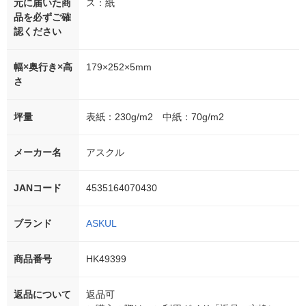
元に届いた商
ス：紙
品を必ずご確
認ください
幅×奥行き×高
179×252×5mm
さ
坪量
表紙：230g/m2 中紙：70g/m2
メーカー名
アスクル
JANコード
4535164070430
ブランド
ASKUL
商品番号
HK49399
返品について
返品可