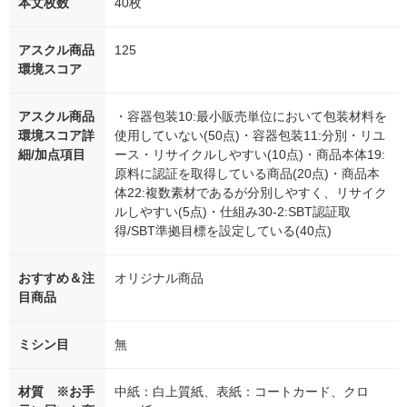
本文枚数
40枚
アスクル商品
125
環境スコア
アスクル商品
・容器包装10:最小販売単位において包装材料を
環境スコア詳
使用していない(50点)・容器包装11:分別・リユ
細/加点項目
ース・リサイクルしやすい(10点)・商品本体19:
原料に認証を取得している商品(20点)・商品本
体22:複数素材であるが分別しやすく、リサイク
ルしやすい(5点)・仕組み30-2:SBT認証取
得/SBT準拠目標を設定している(40点)
おすすめ＆注
オリジナル商品
目商品
ミシン目
無
材質 ※お手
中紙：白上質紙、表紙：コートカード、クロ