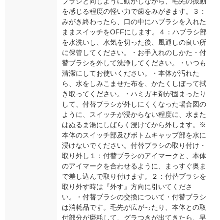
ブラシと同じように動かしながら、毛先の振動
を感じる程度の軽い力で歯をみがきます。３：
みがき終わったら、口の中にハブラシを入れた
ままスイッチをOFFにします。４：ハブラシ部
を水洗いし、水気を切った後、風通しの良い所
に保管してください。・お手入れのしかた・付
替ブラシを外して洗浄してください。・いつも
清潔にしてお使いください。・本体が汚れた
ら、水をしみこませた布を、かたくしぼって拭
き取ってください。・ハミガキ剤が固まったり
して、付替ブラシが外しにくくなった場合図の
ように、スイッチが浸からない程度に、水また
はぬるま湯にしばらく浸けてから外します。※
本体のスイッチ部及びボトムキャップ部を水に
浸けないでください。付替ブラシの取り付け・
取り外し１：付替ブラシのアイマークと、本体
のアイマークを合わせるように、まっすぐ奥ま
で差し込んで取り付けます。２：付替ブラシを
取り外す時は『外す』方向に引いてくださ
い。・付替ブラシの交換について・付替ブラシ
は消耗品です。毛先が広がったり、本体との取
付部分が磨耗して、グラつきが出てきたら、早