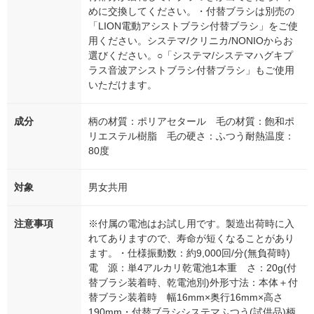
めに交換してください。・付替ブラシは別売の
「LION電動アシストブラシ付替ブラシ」をご使
用ください。システマ/クリニカ/NONIOからお
選びください。○「システマ/システマハグキプ
ラス音波アシストブラシ付替ブラシ」もご使用
いただけます。
成分
柄の材質：ポリアセタール 毛の材質：飽和ポ
リエステル樹脂 毛の硬さ：ふつう耐熱温度：
80度
対象
男女共用
注意事項
※付属の電池はお試し用です。製造出荷時に入
れてありますので、寿命が短くなることがあり
ます。・仕様振動数：約9,000回/分(無負荷時)
電 源：単4アルカリ乾電池1本重 さ：20g(付
替ブラシ装着時、乾電池別)外形寸法：本体＋付
替ブラシ装着時 幅16mm×奥行16mm×高さ
190mm・付替ブラシシステマふつう(試供品)柄