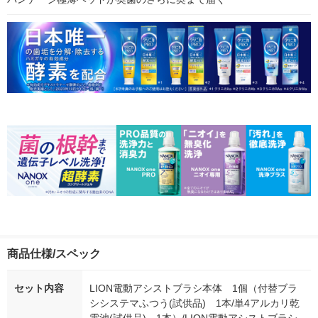
商品仕様/スペック
セット内容
LION電動アシストブラシ本体 1個（付替ブラ
シシステマふつう(試供品) 1本/単4アルカリ乾
電池(試供品) 1本）/LION電動アシストブラシ