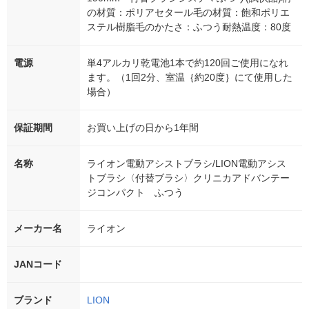
の材質：ポリアセタール毛の材質：飽和ポリエ
ステル樹脂毛のかたさ：ふつう耐熱温度：80度
電源
単4アルカリ乾電池1本で約120回ご使用になれ
ます。（1回2分、室温｛約20度｝にて使用した
場合）
保証期間
お買い上げの日から1年間
名称
ライオン電動アシストブラシ/LION電動アシス
トブラシ〈付替ブラシ〉クリニカアドバンテー
ジコンパクト ふつう
メーカー名
ライオン
JANコード
ブランド
LION