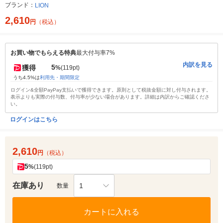
ブランド：
LION
2,610
円
（税込）
お買い物でもらえる特典
最大付与率7%
内訳を見る
5
獲得
%
(119pt)
うち4.5%は
利用先・期間限定
ログイン&全額PayPay支払いで獲得できます。原則として税抜金額に対し付与されます。
表示よりも実際の付与数、付与率が少ない場合があります。詳細は内訳からご確認くださ
い。
ログインはこちら
2,610
円
（税込）
5
%
(119pt)
在庫あり
1
数量
カートに入れる