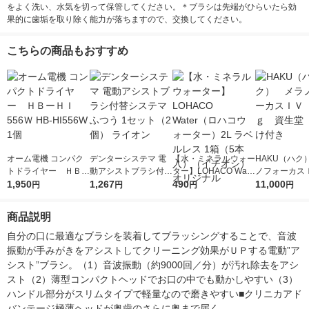
をよく洗い、水気を切って保管してください。＊ブラシは先端がひらいたら効
果的に歯垢を取り除く能力が落ちますので、交換してください。
こちらの商品もおすすめ
オーム電機 コンパク
デンターシステマ 電
【水・ミネラルウォー
HAKU（ハク
トドライヤー ＨＢー
動アシストブラシ付替
ター】LOHACO Wate
ノフォーカス
ＨＩ556Ｗ HB-HI556
1,950
システマふつう 1セッ
1,267
r（ロハコウォータ
490
5ｇ 資生堂
11,000
円
円
円
円
W 1個
ト（2個） ライオン
ー）2L ラベルレス 1
付き
箱（5本入）（イチオ
商品説明
シ） オリジナル
自分の口に最適なブラシを装着してブラッシングすることで、音波
振動が手みがきをアシストしてクリーニング効果がＵＰする電動”ア
シスト”ブラシ。（1）音波振動（約9000回／分）が汚れ除去をアシ
スト（2）薄型コンパクトヘッドでお口の中でも動かしやすい（3）
ハンドル部分がスリムタイプで軽量なので磨きやすい■クリニカアド
バンテージ極薄ヘッドが奥歯のさらに奥まで届く