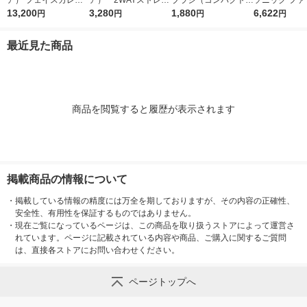
トポインター SAL253
13,200
ト＆カールヘアアイロ
3,280
EW0800-W 白 ヘッド
1,880
ヘアカッター E
6,622
円
円
円
円
20SL I-ne
ン シルバーホワイト
3.2mm、ネック4.2m
2-S 1台
32mm I-ne
m 1セット（2本入×2
最近見た商品
パック）
商品を閲覧すると履歴が表示されます
掲載商品の情報について
・
掲載している情報の精度には万全を期しておりますが、その内容の正確性、
安全性、有用性を保証するものではありません。
・
現在ご覧になっているページは、この商品を取り扱うストアによって運営さ
れています。ページに記載されている内容や商品、ご購入に関するご質問
は、直接各ストアにお問い合わせください。
ページトップへ