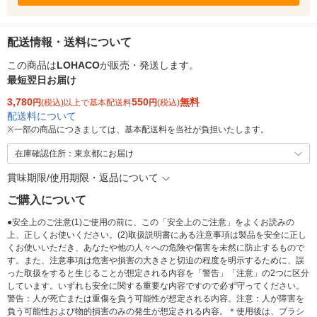
配送情報・送料について
この商品は
LOHACO
が販売・発送します。
最短翌日お届け
3,780
550
無料
円
(税込)以上で基本配送料
円
(税込)
配送料について
※
一部の商品につきましては、基本配送料を当社が負担いたします。
在庫確認住所：東京都にお届け
賞味期限/使用期限・返品について
ご購入について
●安全上のご注意(1)ご使用の前に、この「安全上のご注意」をよくお読みの
上、正しくお使いください。(2)取扱説明書にある注意事項は製品を安全に正し
くお使いいただき、あなたや他の人々への危険や傷害を未然に防止するもので
す。また、注意事項は危害や損害の大きさと切迫の程度を明示するために、誤
った取扱をすると生じることが想定される内容を「警告」「注意」の2つに区分
しています。いずれも安全に関する重要な内容ですので必ず守ってください。
警告：人が死亡または重傷を負う可能性が想定される内容。注意：人が障害を
負う可能性および物的損害のみの発生が想定される内容。＊使用後は、ブラシ