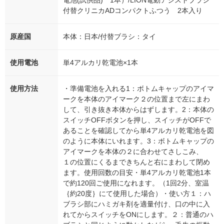
付替クリニカADコンパクトふつう 2本入り
原産国
本体：日本/付替ブラシ：タイ
使用電池
単4アルカリ乾電池×1本
使用方法
・準備電池を入れる1：ボトムキャップのアイマ
ークを本体のアイマーク２の位置まで左にまわ
して、引き抜き本体からはずします。2：本体の
スイッチOFFボタンを押し、スイッチがOFFで
あることを確認してから単4アルカリ乾電池を図
のように本体にいれます。3：ボトムキャップの
アイマークを本体の２に合わせてさしこみ、
１の位置にくるまできちんと右にまわして閉め
ます。使用回数の目安・単4アルカリ乾電池1本
で約120回ご使用になれます。（1回2分、室温
｛約20度｝にて使用した場合）・使い方１：ハ
ブラシ部にハミガキ剤を適量付け、口の中に入
れてからスイッチをONにします。２：普通のハ