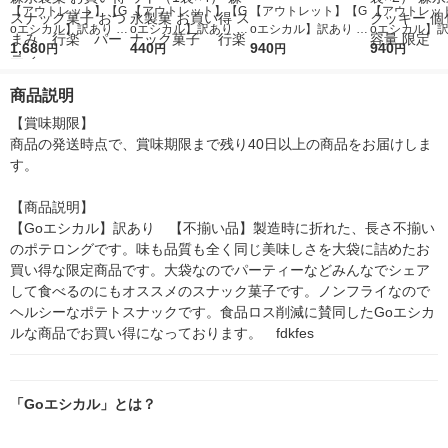
【アウトレット】【G
【アウトレット】【G
【アウトレット】【G
【アウトレッ
oエシカル】訳あり ポ
oエシカル】訳あり ポ
oエシカル】訳あり ム
oエシカル】訳
テロング＜ふぞろい品
1,680
テロング＜ふぞろい品
440
ーンライト 336g 2袋
940
ョコチップクッ
940
円
円
円
円
＞しお味 65g 16袋 森
＞ しお味 65g 1セッ
森永製菓 限定
30g 1セット
永製菓 お買い得 スナ
ト（1袋×4） 森永製菓
2） 森永製菓
商品説明
ック菓子 おつまみ
お買い得 スナック菓
ー 個包装 大容
行楽 パーティ
子 行楽
【賞味期限】

商品の発送時点で、賞味期限まで残り40日以上の商品をお届けしま
す。

【商品説明】

【Goエシカル】訳あり　【不揃い品】製造時に折れた、長さ不揃い
のポテロングです。味も品質も全く同じ美味しさを大袋に詰めたお
買い得な限定商品です。大袋なのでパーティーなどみんなでシェア
して食べるのにもオススメのスナック菓子です。ノンフライなので
ヘルシーなポテトスナックです。食品ロス削減に賛同したGoエシカ
ルな商品でお買い得になっております。　fdkfes
「Goエシカル」とは？