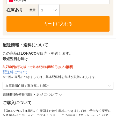
5
%
(40pt)
在庫あり
1
数量
カートに入れる
配送情報・送料について
この商品は
LOHACO
が販売・発送します。
最短翌日お届け
3,780
550
無料
円
(税込)以上で基本配送料
円
(税込)
配送料について
※
一部の商品につきましては、基本配送料を当社が負担いたします。
在庫確認住所：東京都にお届け
賞味期限/使用期限・返品について
ご購入について
【Goエシカル】■原料の生産国または生産地につきましては、予告なく変更に
なる場合がございます。ご了承ください。この商品は【アウトレット】品で