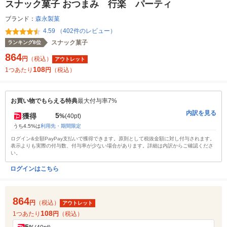
スナック菓子 おつまみ 行楽 パーティ
ブランド：
森永製菓
4.59 （402件のレビュー）
スナック菓子
ランキング8位
864
円
（税込）
アウトレット
108
1つあたり
円
（税込）
お買い物でもらえる特典
最大付与率7%
内訳を見る
5
獲得
%
(40pt)
うち4.5%は
利用先・期間限定
ログイン&全額PayPay支払いで獲得できます。原則として税抜金額に対し付与されます。
表示よりも実際の付与数、付与率が少ない場合があります。詳細は内訳からご確認くださ
い。
ログインはこちら
864
円
（税込）
アウトレット
108
1つあたり
円
（税込）