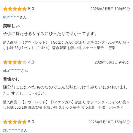
5.0
2026年8月5日 19時59分
iku********
さん
美味しい
子供に持たせるサイズにぴったりで助かってます。
購入商品：【アウトレット】【Goエシカル】訳あり ポテロング＜ふぞろい品＞
しお味 65g 1セット（1袋×4） 森永製菓 お買い得 スナック菓子 行楽
4.0
2026年8月1日 9時8分
oka********
さん
昔懐かし
随分前ににたべたものなのでこんな味だっけ？みたいにおもいまし
た。すこししょっぱい。
購入商品：【アウトレット】【Goエシカル】訳あり ポテロング＜ふぞろい品＞
しお味 65g 1袋 森永製菓 お買い得 スナック菓子 おつまみ 行楽 パーティ
5.0
2026年7月10日 15時38分
zzu********
さん