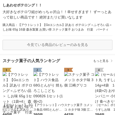
しあわせポテロング！！
大好きなポテロワ組がめっちゃ沢山！！幸せすぎます！ ずーっとあ
って欲しい商品です！ 絶対またリピ買いなします
購入商品：【アウトレット】【Goエシカル】訳あり ポテロング＜ふぞろい品＞
しお味 65g 16袋 森永製菓 お買い得 スナック菓子 おつまみ 行楽 パーティ
今見ている商品のレビューのみを見る
スナック菓子の人気ランキング
もっと見る
1
2
3
4
【アウトレット】【G
【アウトレット】ハウ
スナック菓子 コメッ
（セール）ポ
oエシカル】訳あり ポ
ス食品 68Gとんがり
コ ホタテ味 3個 江崎
うすしお味 14
テロング＜ふぞろい品
440
焼もろこしこども 090
260
グリコ
442
袋 1セット(4
284
円
円
円
円