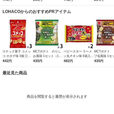
＞ しお味 65g 1セッ
826 1セット(1個×2)
おやつカンパニ
ト（1袋×4） 森永製菓
袋 小分け 食
LOHACOからのおすすめPRアイテム
お買い得 スナック菓
イズ
子 行楽
スナック菓子 コメッ
MCTポテト のりし
ベビースター ラーメ
MCTポテト 
コ ホタテ味 3個 江崎
お風味 1セット（1袋
ン丸チキン味 6袋入 1
フ塩風味 1セ
グリコ
442
（40g）×3） 機能性
435
32g 1セット（1個×
482
袋（40g）×
435
円
円
円
円
表示食品 おやつカン
2） おやつカンパニー
性表示食品 
パニー
小袋 小分け 食べきり
ンパニー
最近見た商品
商品を閲覧すると履歴が表示されます