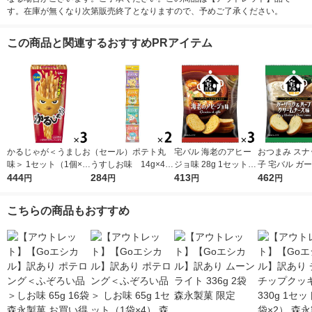
す。在庫が無くなり次第販売終了となりますので、予めご了承ください。
この商品と関連するおすすめPRアイテム
かるじゃが＜うましお
（セール）ポテト丸
宅バル 海老のアヒー
おつまみ スナ
味＞ 1セット（1個×
うすしお味 14g×4
ジョ味 28g 1セット
子 宅バル ガ
3） 江崎グリコ スナ
444
袋 1セット(4袋×2)
284
（1袋×3） おやつカン
413
＆ハーブクリ
462
円
円
円
円
ック菓子 おつまみ
おやつカンパニー 小
パニー おつまみ お菓
ズ味 28g 1
袋 小分け 食べきりサ
子
袋×3）
こちらの商品もおすすめ
イズ