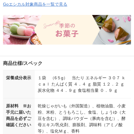
Goエシカル対象商品を一覧で見る
商品仕様/スペック
栄養成分表示
１袋 （6５g） 当たり エネルギー ３０７ ｋ
ｃａｌ たんぱく質 ４．４ ｇ 脂質 １２．２ ｇ
炭水化物 ４４．９ｇ 食塩相当量 ０．９ ｇ
原材料 ※お
乾燥じゃがいも（外国製造）、植物油脂、小麦
手元に届いた
粉、米粉、とうもろこし、食塩、しょうゆ（大
商品を必ずご
豆を含む）、調味パウダー（豚肉を含む）、酵
確認ください
母エキス/乳化剤、膨脹剤、調味料（アミノ酸
等）、塩化Ｍｇ、香料