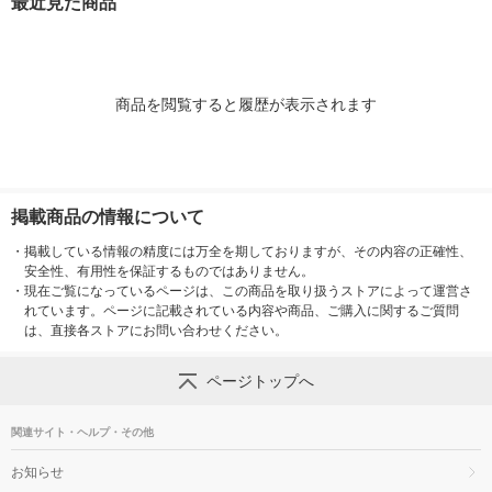
最近見た商品
ァ・ジャパン
P＆G
1セット（89粒
個） 洗濯洗剤 
商品を閲覧すると履歴が表示されます
掲載商品の情報について
・
掲載している情報の精度には万全を期しておりますが、その内容の正確性、
安全性、有用性を保証するものではありません。
・
現在ご覧になっているページは、この商品を取り扱うストアによって運営さ
れています。ページに記載されている内容や商品、ご購入に関するご質問
は、直接各ストアにお問い合わせください。
ページトップへ
関連サイト・ヘルプ・その他
お知らせ