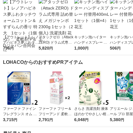
【アウトレット】レノ
アタックゼロ（Attack
キッチン泡ハイター
キッチン泡ハ
アハピネス夢ふわタッ
ZERO) ドラム式専用
ハンディスプレー 付
ハンディスプレ
チウォームコットン＆
796
詰め替え メガジャン
5,820
替用400mL 1セット
1,000
替用400mL 
506
円
円
円
円
すずらんの香り 特
ボ 2300g 1セット（2
（1個×4） 花王
（1個×2） 花
大 1セット（1個×
個入) 洗濯洗剤 花王
LOHACOからのおすすめPRアイテム
2） 柔軟剤 P＆Gジ
ャパン合同会社
ファーファ ファイン
ファーファ フリー＆
さらさ 洗濯洗剤 液体
アリエール ジ
フレグランス オム 詰
フリーアンド 柔軟剤
ほのかでやさしい柑橘
ール プロ 部
め替え 特大 2000mL
3,715
無香料 詰め替え 1500
2,791
系の香り 詰め替え ウ
6,048
スポーツ 部屋
5,380
円
円
円
円
1セット(1個×2) 柔軟
ml 1セット（2個入）
ルトラジャンボ 1490
もさわやかな香
剤 NSファーファ
柔軟剤 NSファーフ
g 1セット（1個×5）
め替え テラジ