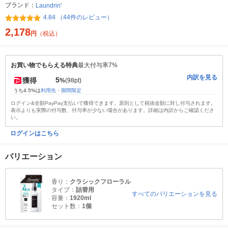
ブランド：
Laundrin'
4.84 （44件のレビュー）
2,178
円
（税込）
お買い物でもらえる特典
最大付与率7%
内訳を見る
5
獲得
%
(98pt)
うち4.5%は
利用先・期間限定
ログイン&全額PayPay支払いで獲得できます。原則として税抜金額に対し付与されます。
表示よりも実際の付与数、付与率が少ない場合があります。詳細は内訳からご確認くださ
い。
ログインはこちら
バリエーション
香り：
クラシックフローラル
タイプ：
詰替用
すべてのバリエーションを見る
容量：
1920ml
セット数：
1個