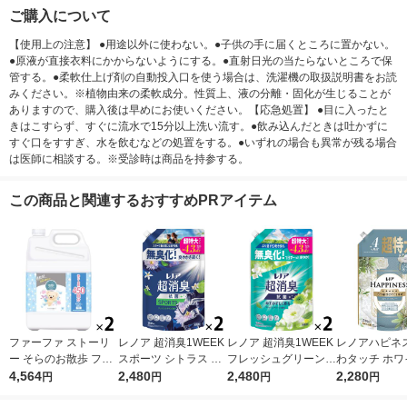
ご購入について
【使用上の注意】 ●用途以外に使わない。●子供の手に届くところに置かない。
●原液が直接衣料にかからないようにする。●直射日光の当たらないところで保
管する。●柔軟仕上げ剤の自動投入口を使う場合は、洗濯機の取扱説明書をお読
みください。※植物由来の柔軟成分。性質上、液の分離・固化が生じることが
ありますので、購入後は早めにお使いください。【応急処置】 ●目に入ったと
きはこすらず、すぐに流水で15分以上洗い流す。●飲み込んだときは吐かずに
すぐ口をすすぎ、水を飲むなどの処置をする。●いずれの場合も異常が残る場合
は医師に相談する。※受診時は商品を持参する。
この商品と関連するおすすめPRアイテム
ファーファ ストーリ
レノア 超消臭1WEEK
レノア 超消臭1WEEK
レノアハピネス
ー そらのお散歩 フロ
スポーツ シトラス 詰
フレッシュグリーンの
わタッチ ホワ
ーラルソープの香り
4,564
め替え 超特大 1380m
2,480
香り 詰め替え 超特大
2,480
ィーの香り 詰
2,280
円
円
円
円
詰め替え 超特大 4500
L 1セット（1個×2）
1380mL 1セット（1
超特大 1285m