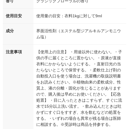
香り
クラシックフローラルの香り
使用目安
使用量の目安：衣料1kgに対して9ml
成分
界面活性剤（エステル型ジアルキルアンモニウ
ム塩）
注意事項
【使用上の注意】 ・用途以外に使わない。・子
供の手に届くところに置かない。・原液が直接
衣料にかからないようにする。・直射日光の当
たらないところで保管する。・柔軟仕上げ剤の
自動投入口を使う場合は、洗濯機の取扱説明書
をお読みください。※植物由来の柔軟成分。性
質上、液の分離・固化が生じることがあります
ので、購入後は早めにお使いください。【応急
処置】 ・目に入ったときはこすらず、すぐに流
水で15分以上洗い流す。・飲み込んだときは吐
かずにすぐ口をすすぎ、水を飲むなどの処置を
する。・いずれの場合も異常が残る場合は医師
に相談する。※受診時は商品を持参する。