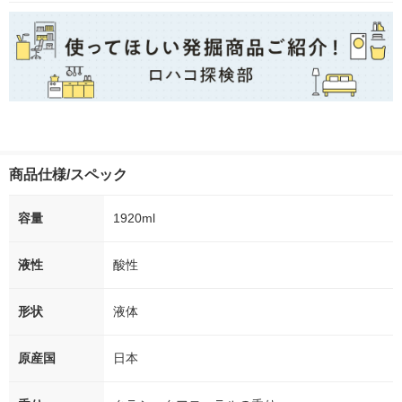
商品仕様/スペック
容量
1920ml
液性
酸性
形状
液体
原産国
日本