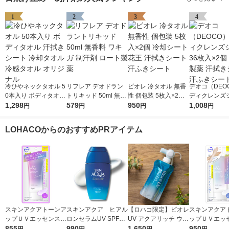
1
2
3
4
冷ひやネックタオル 5
リフレア デオドラン
ビオレ 冷タオル 無香
デオコ（DEO
0本入り ボディタオル
トリキッド 50ml 無香
性 個包装 5枚入×2個
ディクレンズシ
汗拭きシート 冷却タ
1,298
料 ワキガ 制汗剤 ロー
579
冷却シート 花王 汗拭
950
6枚入×2個 
1,008
円
円
円
円
オル 冷感タオル オリ
ト製薬
きシート 汗ふきシー
汗拭きシート 
ジナル
ト
シート
LOHACOからのおすすめPRアイテム
スキンアクアトーンア
スキンアクア ヒアル
【ロハコ限定】ビオレ
スキンアクア
ップＵＶエッセンスラ
ロンセラムUV SPF50
UV アクアリッチ ウォ
ップＵＶエッ
ベンダー70gロート製
855
+・PA++++ 70g ロー
990
ータリーエッセンス
1,650
ワイト70gロ
950