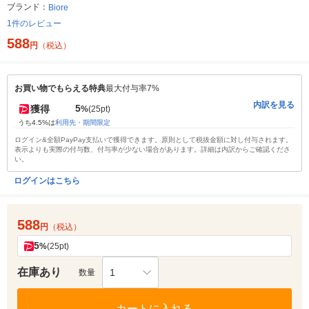
ブランド：
Biore
1件のレビュー
588
円
（税込）
お買い物でもらえる特典
最大付与率7%
内訳を見る
5
獲得
%
(25pt)
うち4.5%は
利用先・期間限定
ログイン&全額PayPay支払いで獲得できます。原則として税抜金額に対し付与されます。
表示よりも実際の付与数、付与率が少ない場合があります。詳細は内訳からご確認くださ
い。
ログインはこちら
588
円
（税込）
5
%
(25pt)
在庫あり
1
数量
カートに入れる