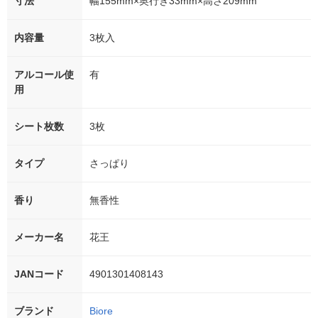
寸法
幅155mm×奥行き33mm×高さ209mm
内容量
3枚入
アルコール使
有
用
シート枚数
3枚
タイプ
さっぱり
香り
無香性
メーカー名
花王
JANコード
4901301408143
ブランド
Biore