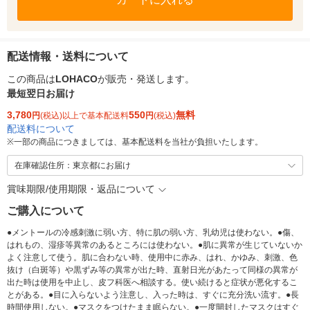
配送情報・送料について
この商品は
LOHACO
が販売・発送します。
最短翌日お届け
3,780
550
無料
円
(税込)以上で基本配送料
円
(税込)
配送料について
※
一部の商品につきましては、基本配送料を当社が負担いたします。
在庫確認住所：東京都にお届け
賞味期限/使用期限・返品について
ご購入について
●メントールの冷感刺激に弱い方、特に肌の弱い方、乳幼児は使わない。●傷、
はれもの、湿疹等異常のあるところには使わない。●肌に異常が生じていないか
よく注意して使う。肌に合わない時、使用中に赤み、はれ、かゆみ、刺激、色
抜け（白斑等）や黒ずみ等の異常が出た時、直射日光があたって同様の異常が
出た時は使用を中止し、皮フ科医へ相談する。使い続けると症状が悪化するこ
とがある。●目に入らないよう注意し、入った時は、すぐに充分洗い流す。●長
時間使用しない。●マスクをつけたまま眠らない。●一度開封したマスクはすぐ