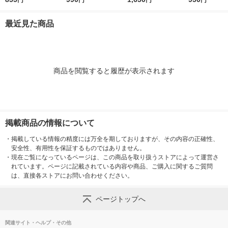
円
円
円
円
薬
ト製薬
フレッシュパウチ SP
F50+・PA++++ 再生
最近見た商品
材使用フック付き 日
焼け止め 限定
商品を閲覧すると履歴が表示されます
掲載商品の情報について
・
掲載している情報の精度には万全を期しておりますが、その内容の正確性、
安全性、有用性を保証するものではありません。
・
現在ご覧になっているページは、この商品を取り扱うストアによって運営さ
れています。ページに記載されている内容や商品、ご購入に関するご質問
は、直接各ストアにお問い合わせください。
ページトップへ
関連サイト・ヘルプ・その他