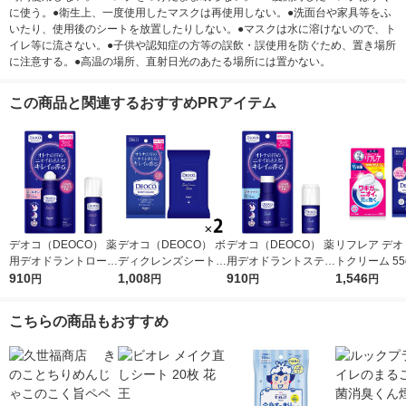
に使う。●衛生上、一度使用したマスクは再使用しない。●洗面台や家具等をふ
いたり、使用後のシートを放置したりしない。●マスクは水に溶けないので、ト
イレ等に流さない。●子供や認知症の方等の誤飲・誤使用を防ぐため、置き場所
に注意する。●高温の場所、直射日光のあたる場所には置かない。
この商品と関連するおすすめPRアイテム
デオコ（DEOCO） 薬
デオコ（DEOCO） ボ
デオコ（DEOCO） 薬
リフレア デオ
用デオドラントロール
ディクレンズシート 3
用デオドラントスティ
トクリーム 55
オン 30ml ロート製薬
910
6枚入×2個 ロート製薬
1,008
ック 13g ロート製薬
910
オコ（DEOC
1,546
円
円
円
円
汗拭きシート 汗ふき
ィクレンズシー
シート
枚入
こちらの商品もおすすめ