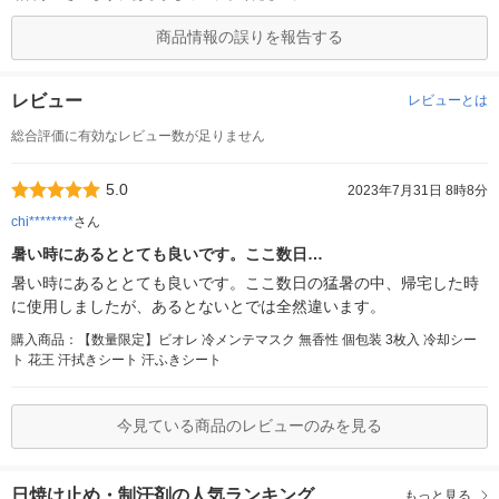
商品情報の誤りを報告する
レビュー
レビューとは
総合評価に有効なレビュー数が足りません
5.0
2023年7月31日 8時8分
chi********
さん
暑い時にあるととても良いです。ここ数日…
暑い時にあるととても良いです。ここ数日の猛暑の中、帰宅した時
に使用しましたが、あるとないとでは全然違います。
購入商品：【数量限定】ビオレ 冷メンテマスク 無香性 個包装 3枚入 冷却シー
ト 花王 汗拭きシート 汗ふきシート
今見ている商品のレビューのみを見る
日焼け止め・制汗剤の人気ランキング
もっと見る