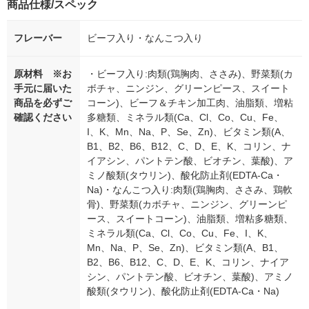
商品仕様/スペック
フレーバー
ビーフ入り・なんこつ入り
原材料 ※お
・ビーフ入り:肉類(鶏胸肉、ささみ)、野菜類(カ
手元に届いた
ボチャ、ニンジン、グリーンピース、スイート
商品を必ずご
コーン)、ビーフ＆チキン加工肉、油脂類、増粘
確認ください
多糖類、ミネラル類(Ca、Cl、Co、Cu、Fe、
I、K、Mn、Na、P、Se、Zn)、ビタミン類(A、
B1、B2、B6、B12、C、D、E、K、コリン、ナ
イアシン、パントテン酸、ビオチン、葉酸)、ア
ミノ酸類(タウリン)、酸化防止剤(EDTA-Ca・
Na)・なんこつ入り:肉類(鶏胸肉、ささみ、鶏軟
骨)、野菜類(カボチャ、ニンジン、グリーンピ
ース、スイートコーン)、油脂類、増粘多糖類、
ミネラル類(Ca、Cl、Co、Cu、Fe、I、K、
Mn、Na、P、Se、Zn)、ビタミン類(A、B1、
B2、B6、B12、C、D、E、K、コリン、ナイア
シン、パントテン酸、ビオチン、葉酸)、アミノ
酸類(タウリン)、酸化防止剤(EDTA-Ca・Na)