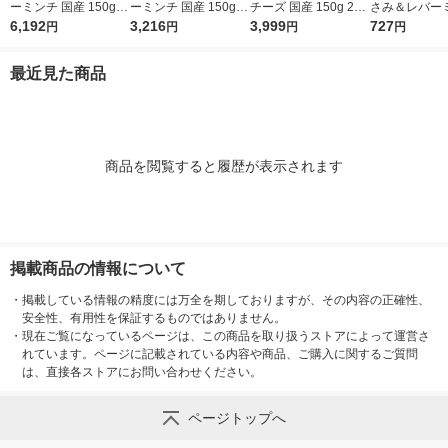
ーミンチ 国産 150g 4
ーミンチ 国産 150g 2
チーズ 国産 150g 24
さみ＆レバー
8缶 ドッグフード 犬
6,192
4缶 ドッグフード 犬
3,216
缶 ドッグフード 犬 ウ
3,999
国産 150g 4
727
円
円
円
円
ウェット 缶詰（イチ
ウェット 缶詰（イチ
ェット 缶詰
フード 犬 ウェ
オシ）
オシ）
詰（イチオシ
最近見た商品
商品を閲覧すると履歴が表示されます
掲載商品の情報について
・
掲載している情報の精度には万全を期しておりますが、その内容の正確性、
安全性、有用性を保証するものではありません。
・
現在ご覧になっているページは、この商品を取り扱うストアによって運営さ
れています。ページに記載されている内容や商品、ご購入に関するご質問
は、直接各ストアにお問い合わせください。
ページトップへ