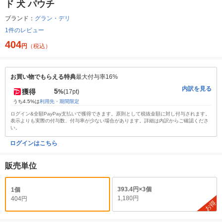
ド 犬 パウチ
ブランド：
グラン・デリ
1件のレビュー
404
円
（税込）
お買い物でもらえる特典
最大付与率16%
内訳を見る
5
獲得
%
(17pt)
うち4.5%は
利用先・期間限定
ログイン&全額PayPay支払いで獲得できます。原則として税抜金額に対し付与されます。
表示よりも実際の付与数、付与率が少ない場合があります。詳細は内訳からご確認くださ
い。
ログインはこちら
販売単位
393.4円×3個
1個
1,180円
404円
お得