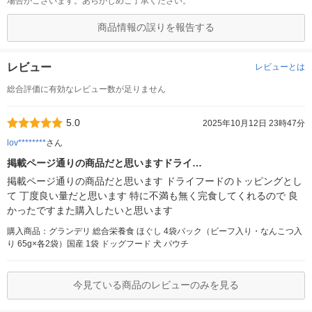
場合がございます。あらかじめご了承ください。
商品情報の誤りを報告する
レビュー
レビューとは
総合評価に有効なレビュー数が足りません
5.0
2025年10月12日 23時47分
lov********
さん
掲載ページ通りの商品だと思いますドライ…
掲載ページ通りの商品だと思います ドライフードのトッピングとし
て 丁度良い量だと思います 特に不満も無く完食してくれるので 良
かったですまた購入したいと思います
購入商品：グランデリ 総合栄養食 ほぐし 4袋パック（ビーフ入り・なんこつ入
り 65g×各2袋）国産 1袋 ドッグフード 犬 パウチ
今見ている商品のレビューのみを見る