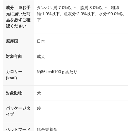
成分 ※お手
タンパク質:7.0%以上、脂質:3.0%以上、粗繊
元に届いた商
維:1.0%以下、粗灰分:2.0%以下、水分:90.0%以
品を必ずご確
下
認ください
原産国
日本
対象年齢
成犬
カロリー
約86kcal/100ｇあたり
(kcal)
対象動物
犬
パッケージタ
袋
イプ
ペットフード
総合栄養食