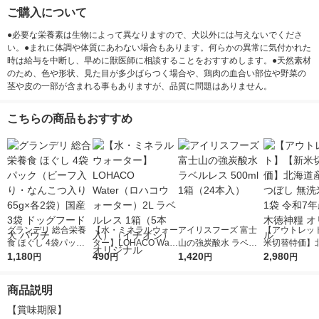
ご購入について
●必要な栄養素は生物によって異なりますので、犬以外には与えないでくださ
い。●まれに体調や体質にあわない場合もあります。何らかの異常に気付かれた
時は給与を中断し、早めに獣医師に相談することをおすすめします。●天然素材
のため、色や形状、見た目が多少ばらつく場合や、鶏肉の血合い部位や野菜の
茎や皮の一部が含まれる事もありますが、品質に問題はありません。
こちらの商品もおすすめ
グランデリ 総合栄養
【水・ミネラルウォー
アイリスフーズ 富士
【アウトレッ
食 ほぐし 4袋パック
ター】LOHACO Wate
山の強炭酸水 ラベル
米切替特価】
（ビーフ入り・なんこ
1,180
r（ロハコウォータ
490
レス 500ml 1箱（24
1,420
ななつぼし 無洗
2,980
円
円
円
円
つ入り 65g×各2袋）
ー）2L ラベルレス 1
本入）
g 1袋 令和7年
国産 3袋 ドッグフー
箱（5本入）（イチオ
徳神糧 オリジ
商品説明
ド 犬 パウチ
シ） オリジナル
【賞味期限】
