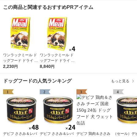
この商品と関連するおすすめPRアイテム
ワンラックミール ド
ワンラックミール ド
ッグフード ドライ 成
ッグフード ドライ 成
犬用 総合栄養食 国産
2,230
犬用 総合栄養食 国産
8,840
円
円
3kg（500g×6袋）1袋
3kg（500g×6袋）4袋
森乳サンワールド 犬
森乳サンワールド 犬
ドッグフードの人気ランキング
もっと見る
EC限定
EC限定
1
2
3
4
デビフ ささみ＆レバ
デビフ ささみ＆レバ
デビフ 鶏肉＆ささみ
（セール）デビ