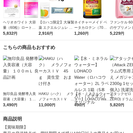
ヘリオホワイト 大容
【ロハコ限定】大塚製
ネイチャーメイド ベ
ファンケル 6
量（60粒）ロート製
薬 エクエルジュレ 6
ータカロテン（70日
のサプリメント
薬 サプリメント
5,832
個 ＆ トコエル 1個(7
2,916
分） 1個（140粒） 大
1,260
用 栄養機能食品
5,229
円
円
円
円
袋入) SOYJOY プラ
塚製薬 サプリメント
30日分 [ビタ
ントベース ホワイト
タミンb ルテイ
こちらの商品もおすすめ
チョコ＆レモン付
無印良品 発酵導入美
HAKU（ハク） メラ
【水・ミネラルウォー
アタックゼロ（A
容液（大容量） １０
ノフォーカスＩＶ 4
ター】LOHACO Wate
ZERO) ドラ
０ｍＬ 良品計画
3,490
5ｇ 資生堂 おまけ
11,000
r（ロハコウォータ
490
詰め替え メガ
5,820
円
円
円
円
付き
ー）2L ラベルレス 1
ボ 2300g 1
箱（5本入）（イチオ
個入) 洗濯洗剤
商品説明
シ） オリジナル
【賞味期限】
