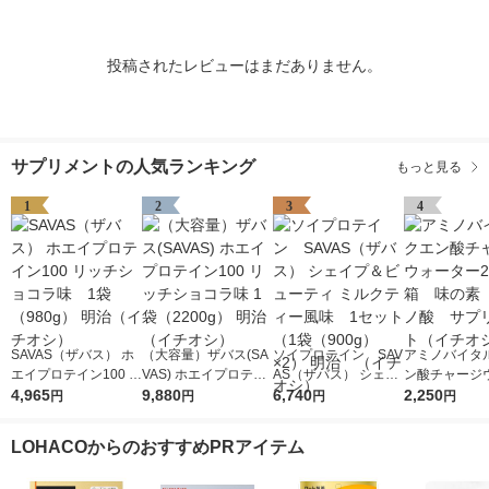
投稿されたレビューはまだありません。
サプリメントの人気ランキング
もっと見る
1
2
3
4
SAVAS（ザバス） ホ
（大容量）ザバス(SA
ソイプロテイン SAV
アミノバイタル
エイプロテイン100 リ
VAS) ホエイプロテイ
AS（ザバス） シェイ
ン酸チャージ
ッチショコラ味 1袋
4,965
ン100 リッチショコラ
9,880
プ＆ビューティ ミル
6,740
ー24本入箱 
2,250
円
円
円
円
（980g） 明治（イチ
味 1袋（2200g） 明治
クティー風味 1セッ
素 アミノ酸
オシ）
（イチオシ）
ト（1袋（900g）×
メント（イチ
LOHACOからのおすすめPRアイテム
2） 明治 （イチオ
シ）