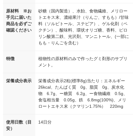
原材料 ※お
砂糖（国内製造）、水飴、食物繊維、メリロー
手元に届いた
トエキス末、濃縮果汁（りんご、すもも）/甘味
商品を必ずご
料（ソルビトール、ステビア）、ゲル化剤（ペ
確認ください
クチン）、酸味料、環状オリゴ糖、香料、ピロ
リン酸第二鉄、光沢剤、マンニトール、(一部に
もも・りんごを含む）
特徴
植物性の原材料のみで作ったグミ剤形のサプリ
メント。
栄養成分表示
栄養成分表示2粒(標準8g)当たり：エネルギー
26kcal、たんぱく質 0g、脂質 0g、炭水化
物 6.7g、ー糖質 6.2g、ー食物繊維 0.5g、
食塩相当量 0.05g、鉄 6.8mg(100%)、メリ
ロートエキス末（クマリン1.75%） 220mg
使用日数（目
14日分
安）