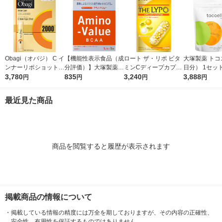
Obagi（オバジ） C イ
【機能性表示食品（成
ロート ザ・リポ ビタ
大塚製薬 トコ
ンナーリポショット 7
分評価）】大塚製薬
ミンCディープカプセ
日分） 1セッ
0g×28本入 ロート製
3,780
アミノバリュー パウ
835
ル 1個 ロート製薬
3,240
（7袋入）×3
3,888
円
円
円
円
薬
ダー（1リットル用）
メント
1箱（5袋入）
最近見た商品
商品を閲覧すると履歴が表示されます
掲載商品の情報について
・
掲載している情報の精度には万全を期しておりますが、その内容の正確性、
安全性、有用性を保証するものではありません。