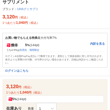
サプリメント
ブランド：
UHAグミサプリ
3,120
円
（税込）
1,040
1つあたり
円
（税込）
お買い物でもらえる特典
最大付与率7%
内訳を見る
5
獲得
%
(144pt)
うち4.5%は
利用先・期間限定
ログイン&全額PayPay支払いで獲得できます。原則として税抜金額に対し付与されます。
表示よりも実際の付与数、付与率が少ない場合があります。詳細は内訳からご確認くださ
い。
ログインはこちら
3,120
円
（税込）
1,040
1つあたり
円
（税込）
5
%
(144pt)
在庫あり
1
数量