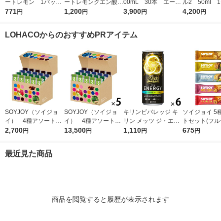
ートレモン 1パック
ートレモンクエン酸2
00mL 30本 エーザ
ル2 50ml 
（6本入）（イチオ
771
700ゼリー165g 6個
1,200
イ 栄養ドリンク
3,900
（20本） エ
4,200
円
円
円
円
シ）
（イチオシ）
イ 栄養ドリ
LOHACOからのおすすめPRアイテム
SOYJOY（ソイジョ
SOYJOY（ソイジョ
キリンビバレッジ キ
ソイジョイ 5
イ） 4種アソートセ
イ） 4種アソート
リン メッツ ジ・エナ
トセット(フ
ット 1箱（20本入）
2,700
1セット（1箱（20本
13,500
ジー 250ml 1セット
1,110
ベイクドチー
675
円
円
円
円
大塚製薬
入）×5） 大塚製薬
（6缶）
ナ・ホワイト
レモン・サツ
最近見た商品
イチジク＆レ
各1本)
商品を閲覧すると履歴が表示されます