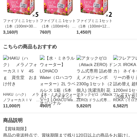
ファイブミニ 1セット
ファイブミニ 1セット
ファイブミニ 1セット
（1本（100ml×30）
（1本（100ml×6） 食
（1本（100ml×12）
食物繊維飲料 特定保
3,160
物繊維飲料 特定保健
760
食物繊維飲料 特定保
1,450
円
円
円
健用食品 トクホ 特保
用食品 トクホ 特保 大
健用食品 トクホ 特保
大塚製薬
塚製薬
大塚製薬
こちらの商品もおすすめ
HAKU（ハク） メラ
【水・ミネラルウォー
アタックゼロ（Attack
フレアフレグラ
ノフォーカスＩＶ 4
ター】LOHACO Wate
ZERO) ドラム式専用
ROKA（イロ
5ｇ 資生堂 おまけ
11,000
r（ロハコウォータ
490
詰め替え メガジャン
5,820
イキッドリリ
6,582
円
円
円
円
付き
ー）2L ラベルレス 1
ボ 2300g 1セット（2
柔軟剤 詰め替
箱（5本入）（イチオ
個入) 洗濯洗剤 花王
大 1200ml 
商品説明
シ） オリジナル
（5個入) 花王
【賞味期限】

商品の発送時点で、賞味期限まで残り120日以上の商品をお届けし