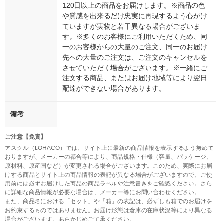
120日以上の商品をお届けします。※商品の色
や質感を出来るだけ忠実に再現するよう心がけ
ていますが実物と若干異なる場合がございま
す。※多くのお客様にご利用いただくため、同
一のお客様からの大量のご注文、同一のお届け
先への大量のご注文は、ご注文のキャンセルを
させていただく場合がございます。※一緒にご
注文する商品、またはお届け地域等により翌日
配達ができない場合があります。
備考
ご注意【免責】
アスクル（LOHACO）では、サイト上に最新の商品情報を表示するよう努めて
おりますが、メーカーの都合等により、商品規格・仕様（容量、パッケージ、
原材料、原産国など）が変更される場合がございます。このため、実際にお届
けする商品とサイト上の商品情報の表記が異なる場合がございますので、ご使
用前には必ずお届けした商品の商品ラベルや注意書きをご確認ください。さら
に詳細な商品情報が必要な場合は、メーカー等にお問い合わせください。
また、商品名における「セット」や「箱」の表記は、必ずしも箱でのお届けを
お約束するものではありません。お届け形態は倉庫の在庫状況等により異なる
場合がございます。あらかじめご了承ください。