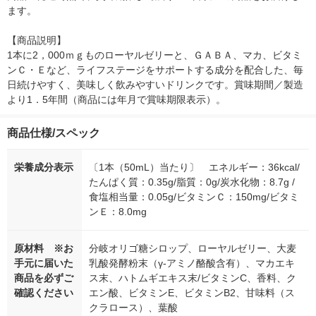
ます。

【商品説明】

1本に2，000ｍｇものローヤルゼリーと、ＧＡＢＡ、マカ、ビタミ
ンＣ・Ｅなど、ライフステージをサポートする成分を配合した、毎
日続けやすく、美味しく飲みやすいドリンクです。賞味期間／製造
より1．5年間（商品には年月で賞味期限表示）。
商品仕様/スペック
栄養成分表示
〔1本（50mL）当たり〕 エネルギー：36kcal/
たんぱく質：0.35g/脂質：0g/炭水化物：8.7g /
食塩相当量：0.05g/ビタミンＣ：150mg/ビタミ
ンＥ：8.0mg
原材料 ※お
分岐オリゴ糖シロップ、ローヤルゼリー、大麦
手元に届いた
乳酸発酵粉末（γ-アミノ酪酸含有）、マカエキ
商品を必ずご
ス末、ハトムギエキス末/ビタミンC、香料、ク
確認ください
エン酸、ビタミンE、ビタミンB2、甘味料（ス
クラロース）、葉酸