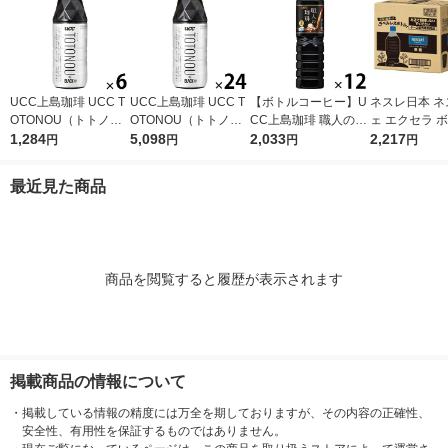
UCC上島珈琲 UCC T
UCC上島珈琲 UCC T
【ボトルコーヒー】U
ネスレ日本 ネ
OTONOU（トトノ
OTONOU（トトノ
CC上島珈琲 職人の珈
ェ エクセラ 
ウ） by BLACK無糖 5
1,284
ウ） by BLACK無糖 5
5,098
琲 無糖 900ml 1箱（1
2,033
ーヒー 無糖 
2,217
円
円
円
円
00ml 1セット（6本）
00ml 1箱（24本入）
2本入）
ス 900ml 1箱
入）
最近見た商品
商品を閲覧すると履歴が表示されます
掲載商品の情報について
・
掲載している情報の精度には万全を期しておりますが、その内容の正確性、
安全性、有用性を保証するものではありません。