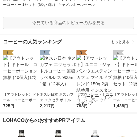
ーコーヒー 1セット（50g×3個） キャメルホールセール
今見ている商品のレビューのみを見る
コーヒーの人気ランキング
もっと見る
1
2
3
4
【アウトレット】ドト
ネスレ日本 ネスカフ
【アウトレット】ユニ
【アウトレッ
ール コーヒーポーシ
ェ エクセラ ボトルコ
コ・ジャパン ウエス
ール コーヒ
ョン 無糖 (40個入)1袋
725
ーヒー 無糖 ラベルレ
2,217
ティンカフェ マイル
798
ョン 無糖 (40
1,438
円
円
円
円
ス 900ml 1箱（12本
ドブレンド 150g 2袋
セット（2袋
入）
詰替用 インスタント
LOHACOからのおすすめPRアイテム
コーヒー インドネシ
ア