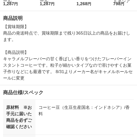
ブ ヘーゼルナッツフ
1,287
ブ フレンチバニラフ
1,287
スワン 瓶 1個（170
1,268
ティンカフェ 
798
円
円
円
円
レーバーコーヒー 1セ
レーバーコーヒー 1セ
g）
ドブレンド 15
ット（50g×3個） キ
ット（50g×3個） キ
詰替用 インス
商品説明
ャメルホールセール
ャメルホールセール
コーヒー イ
ア
【賞味期限】

商品の発送時点で、賞味期限まで残り365日以上の商品をお届けし
ます。

【商品説明】

キャラメルフレーバーの甘く香ばしい香りをつけたフレーバーイン
スタントコーヒーです。粒子が細かいタイプなので溶けやすくお菓
子作りなどにも最適です。 8/31よりメーカー名がキャメルホールセ
ールに変更
商品仕様/スペック
原材料 ※お
コーヒー豆（生豆生産国名：インドネシア）/香
手元に届いた
料
商品を必ずご
確認ください