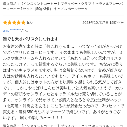
購入商品：【インスタントコーヒー】プライベートクラブ キャラメルフレーバ
ーコーヒー 1セット（50g×3個） キャメルホールセール
5.0
2023年10月17日 15時44分
gmd********
さん
誰でも天才バリスタになれます
お友達の家で出た時に「何これうんま…」ってなったのがきっかけ
でどハマりしたコーヒーです。 そのままでも美味しいんですが、ミ
ルクや生クリームを入れるとマジで「あれ？自分って天才バリスタ
だったっけ？」って錯乱するぐらいに美味しいです。 ちなみに香り
は甘〜いキャラメルですが、味は全然甘くないので、甘めが好きな
方はお砂糖も入れるといいですよ〜。 アイスもホットも美味しいで
すが、個人的にはホットの方がより風味を感じられる気がして好き
です。 しかしやっぱりこんだけ美味しいと人気も高いようで、カル
ディの店頭やオンラインだとキャラメルだけ売り切れていることが
多く、オンラインで見かけていざ購入となると今度は送料がネック
（北海道・沖縄あるある）になるのが残念だったので、3つセットで
買える・送料550円なのはマ〜〜ジで嬉しいです。ありがとうござ
います。 届くの楽しみ〜〜！！！
購入商品：【インスタントコーヒー】プライベートクラブ キャラメルフレーバ