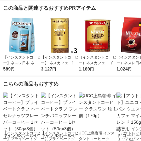
この商品と関連するおすすめPRアイテム
【インスタントコーヒ
【インスタントコーヒ
（インスタントコーヒ
（インスタン
ー】ネスレ日本 ネス
ー】 ネスカフェ ゴー
ー）ネスカフェ ゴー
ー）ネスレ日本
カフェ アイスブレン
589
ルドブレンド エコ＆
3,127
ルドブレンドカフェイ
1,189
カフェ エクセ
1,024
円
円
円
円
ド 1袋（50g）
システムパック 1セッ
ンレスエコ＆システム
え用 1袋（10
ト（95g×3本）
パック 1本（60g）
（イチオシ）
こちらの商品もおすすめ
（イチオシ）
【インスタントコーヒ
【インスタントコーヒ
UCC上島珈琲 インス
【アウトレッ
ー】プライベートクラ
ー】プライベートクラ
タントコーヒー クラ
コ・ジャパン 