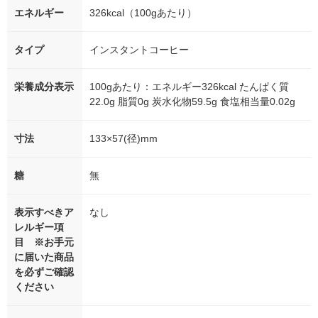
エネルギー
326kcal（100gあたり）
タイプ
インスタントコーヒー
栄養成分表示
100gあたり：エネルギー326kcal たんぱく質
22.0g 脂質0g 炭水化物59.5g 食塩相当量0.02g
寸法
133×57(径)mm
糖
無
表示すべきア
なし
レルギー項
目 ※お手元
に届いた商品
を必ずご確認
ください