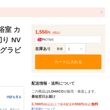
浴室 カ
1,550
円
（税込）
り NV
5
%
(70pt)
和グラビ
在庫あり
1
数量
カートに入れる
配送情報・送料について
この商品は
LOHACO
が販売・発送します。
最短翌日お届け
内訳を見る
3,780
550
無料
円
(税込)以上で基本配送料
円
(税込)
配送料について
されます。表示より