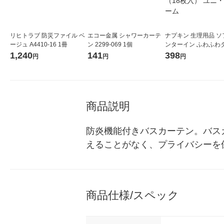
リヒトラブ 防災ファイル ベ
エコー金属 シャワーカーテ
ナプキン 生理用品 ソ
ージュ A4410-16 1冊
ン 2299-069 1個
ンターイン ふわふわ
多い日の夜用 羽つき 29
1,240
141
398
円
円
円
パック（18枚入） ユ
ャーム
商品説明
防炎機能付きバスカーテン。バス
えることがなく、プライバシーを
商品仕様/スペック