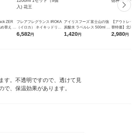
ck ZER
フレアフレグランス IROKA
アイリスフーズ 富士山の強
【アウトレット
詰め替え メ
（イロカ） ネイキッドリリ
炭酸水 ラベルレス 500ml 1
替特価】北海道
 1セット
ーの香り 柔軟剤 詰め替え 超
箱（24本入）
し 無洗米 5kg
6,582
1,420
2,980
円
円
円
 花王
特大 1200ml 1セット（5個
米 木徳神糧 オ
入) 花王
ます。不透明ですので、透けて見
ので、保温効果があります。