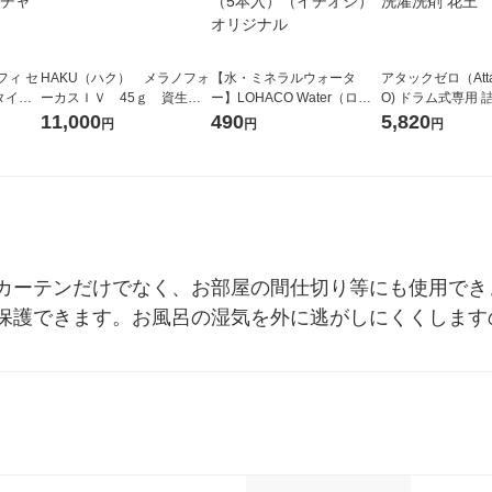
フィ セ
HAKU（ハク） メラノフォ
【水・ミネラルウォータ
アタックゼロ（Atta
タイプ
ーカスＩＶ 45ｇ 資生
ー】LOHACO Water（ロハ
O) ドラム式専用 
cm 1
堂 おまけ付き
コウォーター）2L ラベルレ
ガジャンボ 2300g
11,000
490
5,820
円
円
円
ニ・チ
ス 1箱（5本入）（イチオ
（2個入) 洗濯洗剤
シ） オリジナル
カーテンだけでなく、お部屋の間仕切り等にも使用でき
保護できます。お風呂の湿気を外に逃がしにくくします