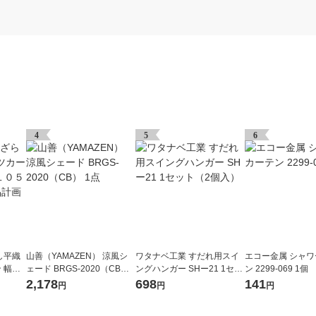
4
5
6
し平織
山善（YAMAZEN） 涼風シ
ワタナベ工業 すだれ用スイ
エコー金属 シャ
 幅１
ェード BRGS-2020（CB）
ングハンガー SHー21 1セッ
ン 2299-069 1個
 オフ白
1点
ト（2個入）
2,178
698
141
円
円
円