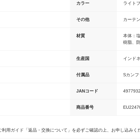
カラー
ライト
その他
カーテ
材質
本体：
樹脂、
生産国
インド
付属品
Sカンフ
JANコード
497793
商品番号
EU2247
ご利用ガイド「返品・交換について」を必ずご確認の上、お申し込みく