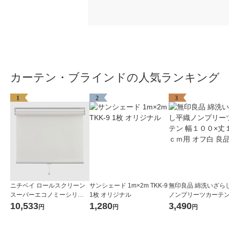
カーテン・ブラインドの人気ランキング
1
2
3
ニチベイ ロールスクリーン
サンシェード 1m×2m TKK-9
無印良品 綿洗いざら
スーパーエコノミーシリー
1枚 オリジナル
ノンプリーツカーテン
ズ 幅1820mm×高さ2600mm
００×丈１０５ｃｍ用
10,533
1,280
3,490
円
円
円
ホワイト 1台（直送品）
良品計画