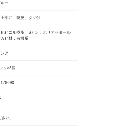
ブルー
ン上部に「防炎」タグ付
塩化ビニル樹脂、Sカン：ポリアセタール
防カビ材：有機系
ネシア
ック×8個
2178090
0
ださい。