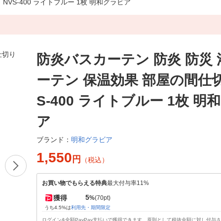
VS-400 ライトブルー 1枚 明和グラビア
防炎バスカーテン 防炎 防災 
ーテン 保温効果 部屋の間仕切
S-400 ライトブルー 1枚 明
ア
明和グラビア
ブランド：
1,550
円
（税込）
お買い物でもらえる特典
最大付与率11%
5
獲得
%
(70pt)
うち4.5%は
利用先・期間限定
ログイン&全額PayPay支払いで獲得できます。原則として税抜金額に対し付与