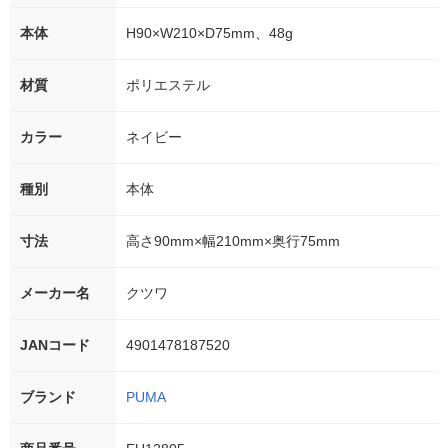
本体
H90×W210×D75mm、48g
材質
ポリエステル
カラー
ネイビー
種別
本体
寸法
高さ90mm×幅210mm×奥行75mm
メーカー名
クツワ
JANコード
4901478187520
ブランド
PUMA