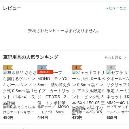
レビュー
レビューとは
投稿されたレビューはまだありません。
筆記用具の人気ランキング
もっと見る
1
2
3
4
25%OFF
無印良品 さらさら描
修正テープ MONO
ジェットストリーム
ゼブラ ゲルイ
けるゲルインキボール
モノYX 5mm 詰
油性ボールペン 0.5m
ールペン サラ
ペン ノック式 0.5mm
480
め替えタイプ カート
444
m 黒インク アスクル
430
ップ 0.5mm 
658
円
円
円
円
黒 1セット（1本×4）
リッジ CT-YR5 2
限定ミント・ピンク軸
ミン 黒4本セッ
良品計画
個 トンボ鉛筆
3本 SXN-150-05 三菱
9ーMM2ー4C