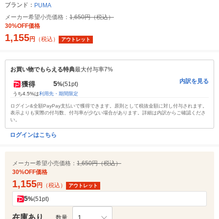
ブランド：
PUMA
メーカー希望小売価格：
1,650円（税込）
30%OFF価格
1,155
円
（税込）
アウトレット
お買い物でもらえる特典
最大付与率7%
内訳を見る
5
獲得
%
(51pt)
うち4.5%は
利用先・期間限定
ログイン&全額PayPay支払いで獲得できます。原則として税抜金額に対し付与されます。
表示よりも実際の付与数、付与率が少ない場合があります。詳細は内訳からご確認くださ
い。
ログインはこちら
メーカー希望小売価格：
1,650円（税込）
30%OFF価格
1,155
円
（税込）
アウトレット
5
%
(51pt)
在庫あり
1
数量