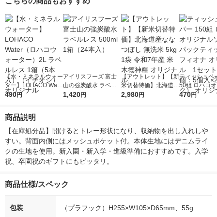
こちらの商品もおすすめ
【水・ミネラルウォー
アイリスフーズ 富士
【アウトレット】【新
ティッシュペー
ター】LOHACO Wate
山の強炭酸水 ラベル
米切替特価】北海道産
50組 ロハコ
r（ロハコウォータ
490
レス 500ml 1箱（24
1,420
ななつぼし 無洗米 5k
2,980
ルソフトパッ
470
円
円
円
円
ー）2L ラベルレス 1
本入）
g 1袋 令和7年産 米 木
シュ フィオナ
箱（5本入）（イチオ
徳神糧 オリジナル
ナル 1セット
商品説明
シ） オリジナル
個：5個入×2
オリジナル
【在庫処分品】開けるとトレー形状になり、収納物を出し入れしや
すい。背面内側にはメッシュポケット付。本体生地にはデニムライ
クの生地を使用。新入園・新入学・進級準備におすすめです。入学
祝、卒園祝のギフトにもピッタリ。
商品仕様/スペック
包装
（プラフック）H255×W105×D65mm、55g