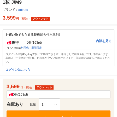
1枚 J/M9
ブランド：
adidas
3,599
円
（税込）
アウトレット
お買い物でもらえる特典
最大付与率7%
内訳を見る
5
獲得
%
(163pt)
うち4.5%は
利用先・期間限定
ログイン&全額PayPay支払いで獲得できます。原則として税抜金額に対し付与されます。
表示よりも実際の付与数、付与率が少ない場合があります。詳細は内訳からご確認くださ
い。
ログインはこちら
3,599
円
（税込）
アウトレット
5
%
(163pt)
在庫あり
1
数量