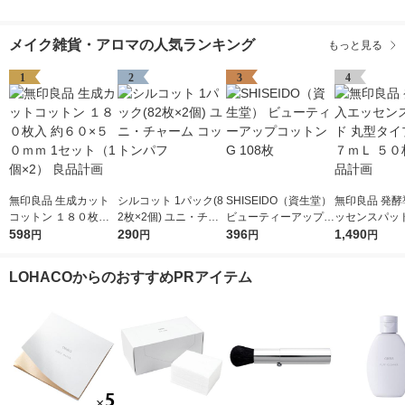
メイク雑貨・アロマの人気ランキング
もっと見る
1
2
3
4
無印良品 生成カット
シルコット 1パック(8
SHISEIDO（資生堂）
無印良品 発酵
コットン １８０枚入
2枚×2個) ユニ・チャ
ビューティーアップコ
ッセンスパッド
約６０×５０ｍｍ 1セ
598
ーム コットンパフ
290
ットン G 108枚
396
タイプ １１７
1,490
円
円
円
円
ット（1個×2） 良品計
０枚入 良品計
画
LOHACOからのおすすめPRアイテム