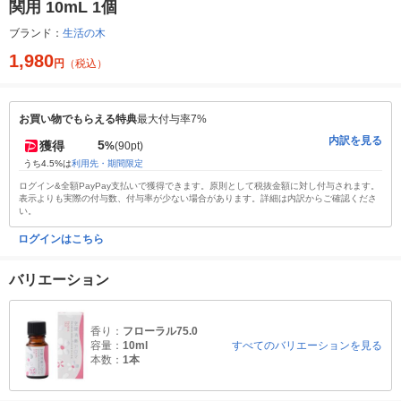
関用 10mL 1個
ブランド：
生活の木
1,980
円
（税込）
お買い物でもらえる特典
最大付与率7%
内訳を見る
5
獲得
%
(90pt)
うち4.5%は
利用先・期間限定
ログイン&全額PayPay支払いで獲得できます。原則として税抜金額に対し付与されます。
表示よりも実際の付与数、付与率が少ない場合があります。詳細は内訳からご確認くださ
い。
ログインはこちら
バリエーション
香り：
フローラル75.0
容量：
10ml
すべてのバリエーションを見る
本数：
1本