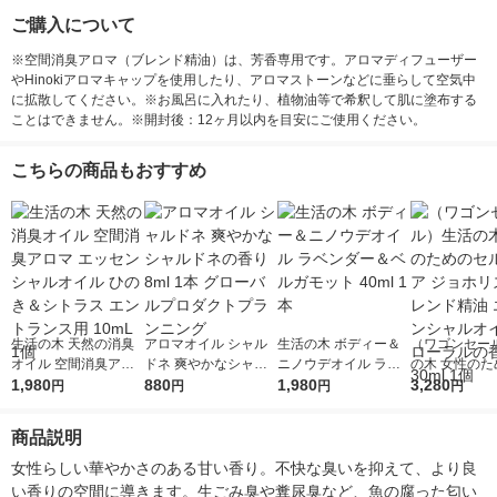
ご購入について
※空間消臭アロマ（ブレンド精油）は、芳香専用です。アロマディフューザー
やHinokiアロマキャップを使用したり、アロマストーンなどに垂らして空気中
に拡散してください。※お風呂に入れたり、植物油等で希釈して肌に塗布する
ことはできません。※開封後：12ヶ月以内を目安にご使用ください。
こちらの商品もおすすめ
生活の木 天然の消臭
アロマオイル シャル
生活の木 ボディー＆
（ワゴンセー
オイル 空間消臭アロ
ドネ 爽やかなシャル
ニノウデオイル ラベ
の木 女性のた
マ エッセンシャルオ
1,980
ドネの香り 8ml 1本 グ
880
ンダー＆ベルガモット
1,980
ルフケア ジョ
3,280
円
円
円
円
イル ひのき＆シトラ
ローバルプロダクトプ
40ml 1本
ム ブレンド精
ス エントランス用 10
ランニング
センシャルオイ
商品説明
mL 1個
ローラルの香り 
1個
女性らしい華やかさのある甘い香り。不快な臭いを抑えて、より良
い香りの空間に導きます。生ごみ臭や糞尿臭など、魚の腐った匂い