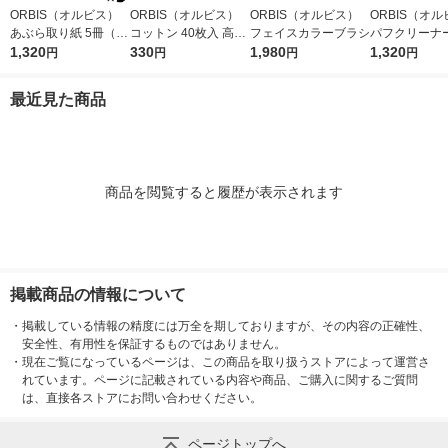
ORBIS（オルビス）
ORBIS（オルビス）
ORBIS（オルビス）
ORBIS（オ
あぶら取り紙 5冊（30
コットン 40枚入 高級
フェイスカラーブラシ
パフクリーナー
枚×5冊）
1,320
綿100％
330
1,980
×2個
1,320
円
円
円
円
最近見た商品
商品を閲覧すると履歴が表示されます
掲載商品の情報について
・
掲載している情報の精度には万全を期しておりますが、その内容の正確性、
安全性、有用性を保証するものではありません。
・
現在ご覧になっているページは、この商品を取り扱うストアによって運営さ
れています。ページに記載されている内容や商品、ご購入に関するご質問
は、直接各ストアにお問い合わせください。
ページトップへ