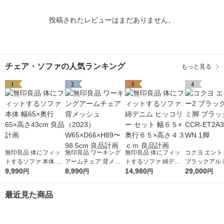
投稿されたレビューはまだありません。
チェア・ソファの人気ランキング
もっと見る
1
2
3
4
無印良品 体にフィッ
無印良品 ワーキング
無印良品 体にフィッ
コクヨ エント
トするソファ 本体 幅
アームチェア 背メッ
トするソファ 綿デニ
ブラックアルミ
65×奥行65×高さ43cm
9,990
シュ （2023） W65×
8,990
ム ヒッコリー セット
14,980
ラック CCR-E
29,000
円
円
円
円
良品計画
D66×H89〜98.5cm 良
幅６５×奥行６５×高
1D-WN 1脚
品計画
さ４３ｃｍ 良品計画
最近見た商品