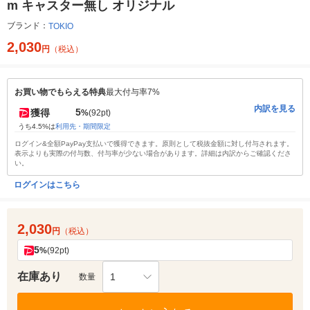
m キャスター無し オリジナル
ブランド：
TOKIO
2,030
円
（税込）
お買い物でもらえる特典
最大付与率7%
内訳を見る
5
獲得
%
(92pt)
うち4.5%は
利用先・期間限定
ログイン&全額PayPay支払いで獲得できます。原則として税抜金額に対し付与されます。
表示よりも実際の付与数、付与率が少ない場合があります。詳細は内訳からご確認くださ
い。
ログインはこちら
2,030
円
（税込）
5
%
(92pt)
在庫あり
1
数量