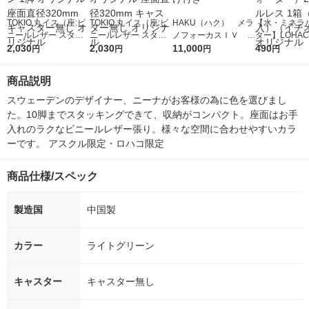
TOKIO 丸イス（座:ビ
TOKIO 丸イス（座:ビ
HAKU（ハク） メラ
【水・ミネラ
ニールレザー スタッ
ニールレザー スタッ
ノフォーカスＩＶ 4
ター】LOHACO
キング可能） ライト
2,030
キング可能） ブラッ
2,030
5ｇ 資生堂 おまけ
11,000
r（ロハコウォ
490
円
円
円
円
ブラウン 1脚 オリジ
ク 1脚 オリジナル 座
付き
ー）2L ラベル
ナル 座面直径320mm
面直径320mm キャス
箱（5本入）
商品説明
キャスター無し オリ
ター無し オリジナル
シ） オリジナ
ジナル
スウェーデンのデザイナー、ニーナがお客様の為に色を選びまし
た。10脚までスタッキングできて、収納がコンパクト。座面はお手
入れのラクなビニールレザー張り。様々な空間に合わせやすいカラ
ーです。 アスクル限定・ロハコ限定
商品仕様/スペック
製造国
中国製
カラー
ライトグリーン
キャスター
キャスター無し