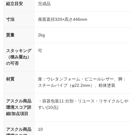
組立目安
完成品
寸法
座面直径320×高さ446mm
質量
2kg
スタッキング
可
（積み重ね）
の可否
材質
座：ウレタンフォーム・ビニールレザー、脚：
スチールパイプ（φ22.2mm）、粉体塗装
アスクル商品
・容器包装11:分別・リユース・リサイクルしや
環境スコア詳
すい(10点)
細/加点項目
アスクル商品
10