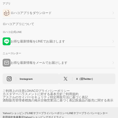
アプリ
ロハコアプリをダウンロード
ロハコアプリについて
ロハコ公式LINE
お得な最新情報をLINEでお届けします
ニュースレター
お得な最新情報をメールでお届けします
Instagram
X（旧Twitter）
ご利用上の注意
LOHACOプライバシーポリシー
カスタマーハラスメントに対する基本方針
ご利用規約
アスクルのサイバーセキュリティ
特定商取引法に基づく表記
酒類販売管理者標識の掲示
古物営業法に基づく表記
医薬品の販売に関する表示
Yahoo!ショッピング
LINEヤフープライバシーポリシー
LINEヤフープライバシーセンター
利用規約
免責事項
Yahoo!ショッピングガイドライン