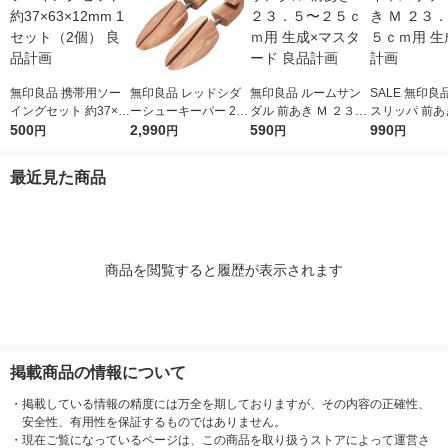
無印良品 携帯用ソー
無印良品 レッドシダ
無印良品 ルームサン
SALE 無印良
イングセット 約37×6
ーシューキーパー 2
ダル 前あき Ｍ ２３．
スリッパ 前あき
3×12mm 1セット（2
500
5〜28cm用 良品計画
2,990
５〜２５ｃｍ用 生成×
590
３．５〜２５
990
円
円
円
円
個） 良品計画
マスタード 良品計画
生成 良品計画
最近見た商品
商品を閲覧すると履歴が表示されます
掲載商品の情報について
・
掲載している情報の精度には万全を期しておりますが、その内容の正確性、
安全性、有用性を保証するものではありません。
・
現在ご覧になっているページは、この商品を取り扱うストアによって運営さ