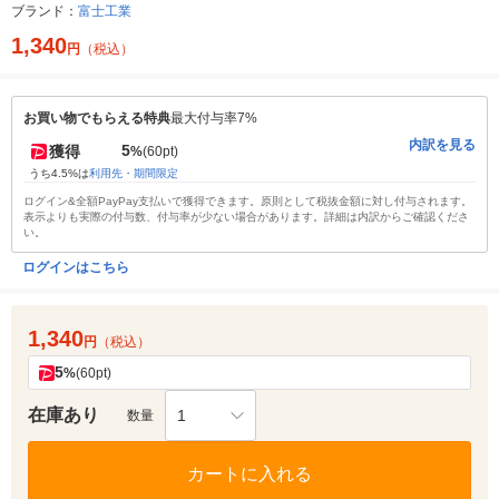
ブランド：
富士工業
1,340
円
（税込）
お買い物でもらえる特典
最大付与率7%
内訳を見る
5
獲得
%
(60pt)
うち4.5%は
利用先・期間限定
ログイン&全額PayPay支払いで獲得できます。原則として税抜金額に対し付与されます。
表示よりも実際の付与数、付与率が少ない場合があります。詳細は内訳からご確認くださ
い。
ログインはこちら
1,340
円
（税込）
5
%
(60pt)
在庫あり
1
数量
カートに入れる