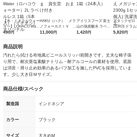
【水・ミネラルウォー
HAKU（ハク） メラ
アイリスフーズ 富士
アタックゼロ（A
ター】LOHACO Wate
ノフォーカスＩＶ 4
山の強炭酸水 ラベル
ZERO) ドラ
r（ロハコウォータ
490
5ｇ 資生堂 おまけ
11,000
レス 500ml 1箱（24
1,420
詰め替え メガ
5,820
円
円
円
円
ー）2L ラベルレス 1
付き
本入）
ボ 2300g 1
箱（5本入）（イチオ
個入) 洗濯洗剤
商品説明
シ） オリジナル
汚れたら拭ける布地風ビニールスリッパ前開きです。丈夫な椅子張
り用で、耐次亜塩素酸ナトリム・耐アルコールの素材を使用。底面
は消音・滑り止め効果のあるパフ加工を施したPVCを採用していま
す。少し大き目Ｍサイズ。
商品仕様/スペック
製造国
インドネシア
カラー
ブラック
サイズ
大きめM