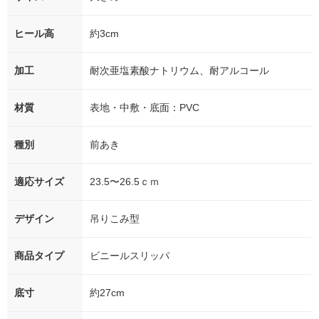
ヒール高
約3cm
加工
耐次亜塩素酸ナトリウム、耐アルコール
材質
表地・中敷・底面：PVC
種別
前あき
適応サイズ
23.5〜26.5ｃｍ
デザイン
吊りこみ型
商品タイプ
ビニールスリッパ
底寸
約27cm