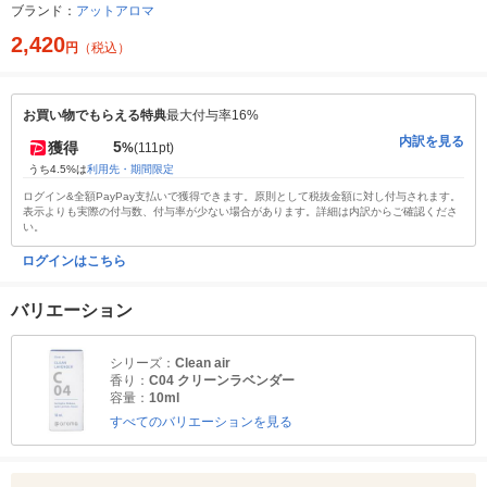
ブランド：
アットアロマ
2,420
円
（税込）
お買い物でもらえる特典
最大付与率16%
内訳を見る
5
獲得
%
(111pt)
うち4.5%は
利用先・期間限定
ログイン&全額PayPay支払いで獲得できます。原則として税抜金額に対し付与されます。
表示よりも実際の付与数、付与率が少ない場合があります。詳細は内訳からご確認くださ
い。
ログインはこちら
バリエーション
シリーズ：
Clean air
香り：
C04 クリーンラベンダー
容量：
10ml
すべてのバリエーションを見る