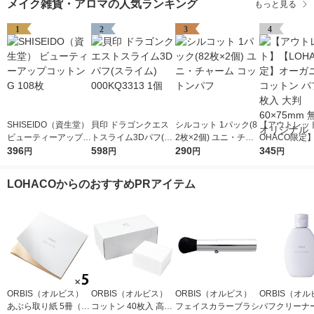
メイク雑貨・アロマの人気ランキング
もっと見る
1
2
3
4
SHISEIDO（資生堂）
貝印 ドラゴンクエス
シルコット 1パック(8
【アウトレッ
ビューティーアップコ
トスライム3Dパフ(ス
2枚×2個) ユニ・チャ
OHACO限定
ットン G 108枚
396
ライム) 000KQ3313 1
598
ーム コットンパフ
290
ニック コット
345
円
円
円
円
個
148枚入 大判 
m 無漂白 オ
LOHACOからのおすすめPRアイテム
ORBIS（オルビス）
ORBIS（オルビス）
ORBIS（オルビス）
ORBIS（オ
あぶら取り紙 5冊（30
コットン 40枚入 高級
フェイスカラーブラシ
パフクリーナー