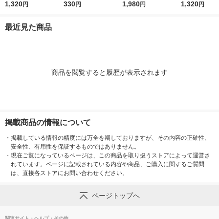
枚×5冊）
1,320
綿100％
330
1,980
×2個
1,320
円
円
円
円
最近見た商品
商品を閲覧すると履歴が表示されます
掲載商品の情報について
・
掲載している情報の精度には万全を期しておりますが、その内容の正確性、
安全性、有用性を保証するものではありません。
・
現在ご覧になっているページは、この商品を取り扱うストアによって運営さ
れています。ページに記載されている内容や商品、ご購入に関するご質問
は、直接各ストアにお問い合わせください。
ページトップへ
関連サイト・ヘルプ・その他