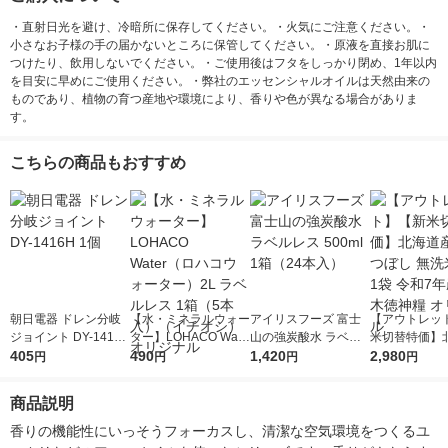
・直射日光を避け、冷暗所に保存してください。・火気にご注意ください。・
小さなお子様の手の届かないところに保管してください。・原液を直接お肌に
つけたり、飲用しないでください。・ご使用後はフタをしっかり閉め、1年以内
を目安に早めにご使用ください。・弊社のエッセンシャルオイルは天然由来の
ものであり、植物の育つ産地や環境により、香りや色が異なる場合がありま
す。
こちらの商品もおすすめ
朝日電器 ドレン分岐
【水・ミネラルウォー
アイリスフーズ 富士
【アウトレッ
ジョイント DY-1416H
ター】LOHACO Wate
山の強炭酸水 ラベル
米切替特価】
1個
405
r（ロハコウォータ
490
レス 500ml 1箱（24
1,420
ななつぼし 無洗
2,980
円
円
円
円
ー）2L ラベルレス 1
本入）
g 1袋 令和7年
箱（5本入）（イチオ
徳神糧 オリジ
商品説明
シ） オリジナル
香りの機能性にいっそうフォーカスし、清潔な空気環境をつくるユ