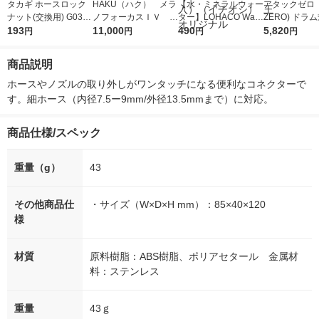
タカギ ホースロック
HAKU（ハク） メラ
【水・ミネラルウォー
アタックゼロ（A
ナット(交換用) G031
ノフォーカスＩＶ 4
ター】LOHACO Wate
ZERO) ドラ
1個
193
5ｇ 資生堂 おまけ
11,000
r（ロハコウォータ
490
詰め替え メガ
5,820
円
円
円
円
付き
ー）2L ラベルレス 1
ボ 2300g 1
箱（5本入）（イチオ
個入) 洗濯洗剤
商品説明
シ） オリジナル
ホースやノズルの取り外しがワンタッチになる便利なコネクターで
す。細ホース（内径7.5ー9mm/外径13.5mmまで）に対応。
商品仕様/スペック
重量（g）
43
その他商品仕
・サイズ（W×D×H mm）：85×40×120
様
材質
原料樹脂：ABS樹脂、ポリアセタール 金属材
料：ステンレス
重量
43ｇ