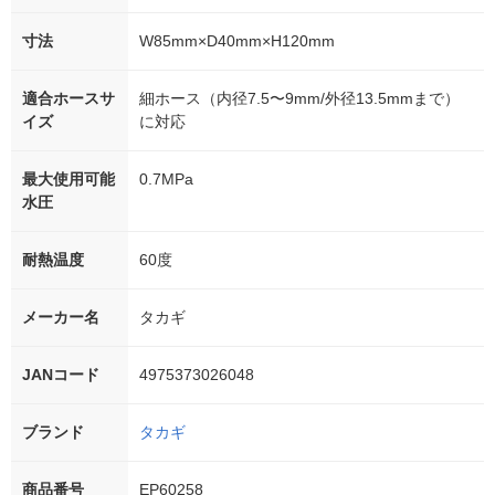
寸法
W85mm×D40mm×H120mm
適合ホースサ
細ホース（内径7.5〜9mm/外径13.5mmまで）
イズ
に対応
最大使用可能
0.7MPa
水圧
耐熱温度
60度
メーカー名
タカギ
JANコード
4975373026048
ブランド
タカギ
商品番号
EP60258