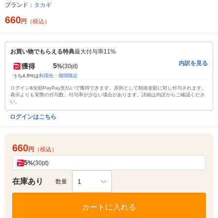
ブランド：
タカギ
660
円
（税込）
お買い物でもらえる特典
最大付与率11%
内訳を見る
5
獲得
%
(30pt)
うち4.5%は
利用先・期間限定
ログイン&全額PayPay支払いで獲得できます。原則として税抜金額に対し付与されます。
表示よりも実際の付与数、付与率が少ない場合があります。詳細は内訳からご確認くださ
い。
ログインはこちら
660
円
（税込）
5
%
(30pt)
在庫あり
1
数量
カートに入れる