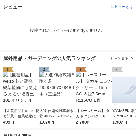
レビュー
レビューとは
投稿されたレビューはまだありません。
屋外用品・ガーデニングの人気ランキング
もっと見る
1
2
3
4
【園芸用品】welzo 花
大進 伸縮式雑草削る
【ホースリール】 タ
YAMAZEN 
と野菜、観葉植物にも
君 4939736702949 1
カギ コンパクトリー
ド YNB-210
使える かるい培養土
495
本（直送品）
1,070
ル 15m CG 内径7.5m
2,780
0枚入（直送
1,907
円
円
円
円
10L オリジナル
m R115CG 1個