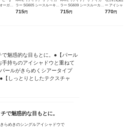
 オーガニ
ラー SG605 シースルーキャ
ラー SG609 シースルーカカ
ー アイシャドウ 
ド カフェ
メル Kanebo（カネボウ）
オ Kanebo（カネボウ）
715
715
770
円
円
円
用 1セッ
チで魅惑的な目もとに。●【パール
お手持ちのアイシャドウと重ねて
光パールがきらめくシアータイプ
●【しっとりとしたテクスチャ
ッチで魅惑的な目もとに。
なきらめきのシングルアイシャドウで