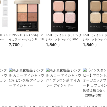
OL（ル
LUNASOL（ルナソル） ア
KATE（ケイト）ポッピング
KATE（ケイト）
レーシ
イカラーレーションＮ 18
シルエットシャドウ PK-1 ラ
シルエットシャドウ 
きセット
ズベリーロゼ ポップカネボ
ナモンポップ カネ
7,700
1,540
1,540
円
円
円
ウ アイシャドウ
シャドウ
 カラ
ちふれ化粧品 シングル カラ
ちふれ化粧品 シングル カラ
【インスタントコ