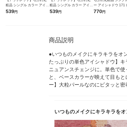
粧品 シングル カラー アイシ
粧品 シングル カラー アイシ
ー アイシャドウ 171
ャドウ 771
ャドウ 743 ブラウン系 アイ
系 アイカラー アイシ
539
539
770
円
円
円
カラー アイシャドー
商品説明
●いつものメイクにキラキラをオ
たっぷりの単色アイシャドウ】キ
ニュアンスチェンジに。単色で使
と、ベースカラーが映えて目もと
ー】大粒パールなのにピタッと密
いつものメイクにキラキラをオ