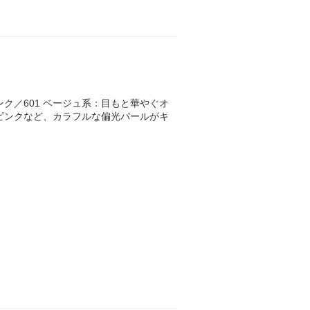
ンク／601 ベージュ系：目もと華やぐオ
、ピンクなど、カラフルな偏光パールがキ