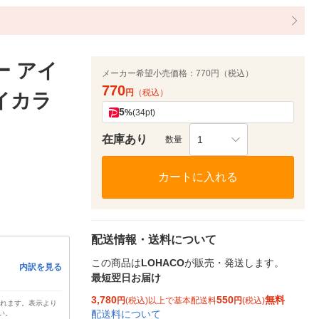
ー アイ
メーカー希望小売価格：
770円（税込）
770
円
（税込）
アイカラ
5
%
(34pt)
在庫あり
1
数量
カートに入れる
配送情報・送料について
この商品は
LOHACO
が販売・発送します。
内訳を見る
最短翌日お届け
3,780
550
無料
円
(税込)以上で基本配送料
円
(税込)
されます。表示より
配送料について
い。