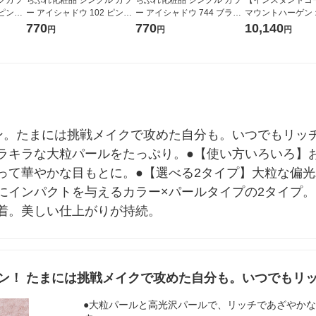
 ピンク
ー アイシャドウ 102 ピンク
ー アイシャドウ 744 ブラウ
マウントハーゲン
ャドー
系 アイカラー アイシャドー
ン系 アイカラー アイシャド
ックフェアトレー
770
770
10,140
円
円
円
ー
インレス 詰め替え
ト（200g×3袋）
ン。たまには挑戦メイクで攻めた自分も。いつでもリッ
ラキラな大粒パールをたっぷり。●【使い方いろいろ】
って華やかな目もとに。●【選べる2タイプ】大粒な偏
にインパクトを与えるカラー×パールタイプの2タイプ。
着。美しい仕上がりが持続。
ン！ たまには挑戦メイクで攻めた自分も。いつでもリ
●大粒パールと高光沢パールで、リッチであざやか