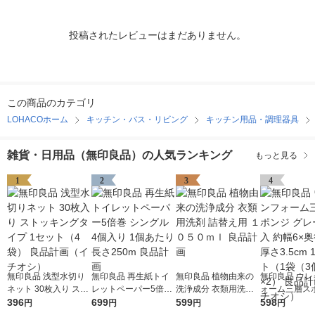
投稿されたレビューはまだありません。
この商品のカテゴリ
LOHACOホーム
キッチン・バス・リビング
キッチン用品・調理器具
雑貨・日用品（無印良品）の人気ランキング
もっと見る
1
2
3
4
無印良品 浅型水切り
無印良品 再生紙トイ
無印良品 植物由来の
無印良品 ウレ
ネット 30枚入り スト
レットペーパー5倍巻
洗浄成分 衣類用洗剤
ォーム三層ス
ッキングタイプ 1セッ
396
シングル 4個入り 1個
699
詰替え用 １０５０ｍ
599
グレー 3個入 
598
円
円
円
円
ト（4袋） 良品計画
あたり長さ250m 良品
ｌ 良品計画
奥行12×厚さ3.