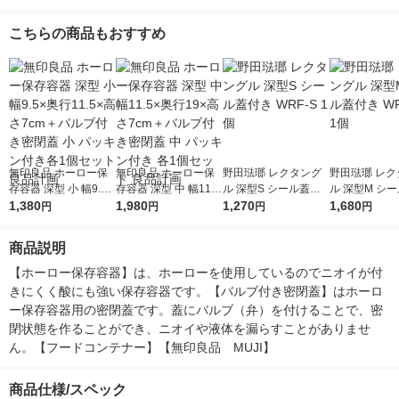
こちらの商品もおすすめ
無印良品 ホーロー保
無印良品 ホーロー保
野田琺瑯 レクタング
野田琺瑯 レク
存容器 深型 小 幅9.5×
存容器 深型 中 幅11.5
ル 深型S シール蓋付
ル 深型M シ
奥行11.5×高さ7cm＋
1,380
×奥行19×高さ7cm＋
1,980
き WRF-S 1個
1,270
き WRF-M 1個
1,680
円
円
円
円
バルブ付き密閉蓋 小
バルブ付き密閉蓋 中
パッキン付き各1個セ
パッキン付き 各1個セ
商品説明
ット 良品計画
ット 良品計画
【ホーロー保存容器】は、ホーローを使用しているのでニオイが付
きにくく酸にも強い保存容器です。【バルブ付き密閉蓋】はホーロ
ー保存容器用の密閉蓋です。蓋にバルブ（弁）を付けることで、密
閉状態を作ることができ、ニオイや液体を漏らすことがありませ
ん。【フードコンテナー】【無印良品　MUJI】
商品仕様/スペック