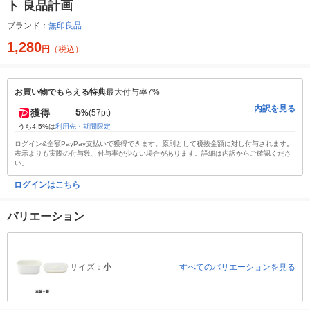
ト 良品計画
ブランド：
無印良品
1,280
円
（税込）
お買い物でもらえる特典
最大付与率7%
内訳を見る
5
獲得
%
(57pt)
うち4.5%は
利用先・期間限定
ログイン&全額PayPay支払いで獲得できます。原則として税抜金額に対し付与されます。
表示よりも実際の付与数、付与率が少ない場合があります。詳細は内訳からご確認くださ
い。
ログインはこちら
バリエーション
サイズ：
小
すべてのバリエーションを見る