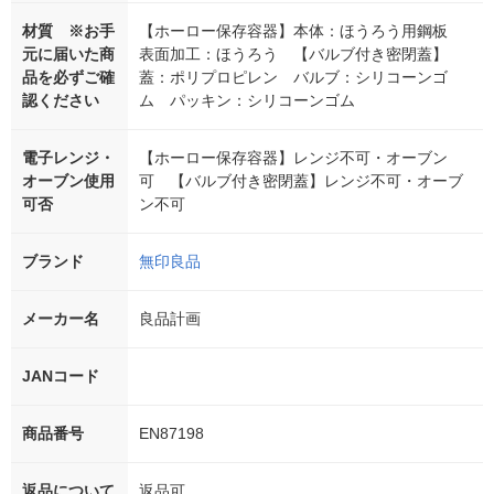
材質 ※お手
【ホーロー保存容器】本体：ほうろう用鋼板
元に届いた商
表面加工：ほうろう 【バルブ付き密閉蓋】
品を必ずご確
蓋：ポリプロピレン バルブ：シリコーンゴ
認ください
ム パッキン：シリコーンゴム
電子レンジ・
【ホーロー保存容器】レンジ不可・オーブン
オーブン使用
可 【バルブ付き密閉蓋】レンジ不可・オーブ
可否
ン不可
ブランド
無印良品
メーカー名
良品計画
JANコード
商品番号
EN87198
返品について
返品可