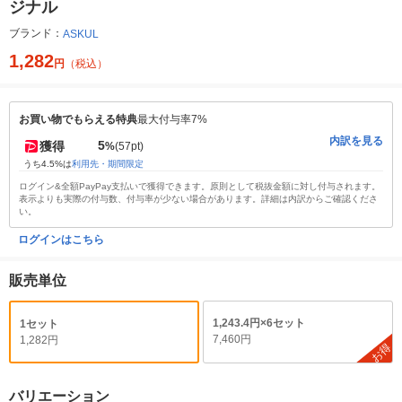
ジナル
ブランド：
ASKUL
1,282
円
（税込）
お買い物でもらえる特典
最大付与率7%
内訳を見る
5
獲得
%
(57pt)
うち4.5%は
利用先・期間限定
ログイン&全額PayPay支払いで獲得できます。原則として税抜金額に対し付与されます。
表示よりも実際の付与数、付与率が少ない場合があります。詳細は内訳からご確認くださ
い。
ログインはこちら
販売単位
1,243.4円×6セット
1セット
7,460円
1,282円
お得
バリエーション