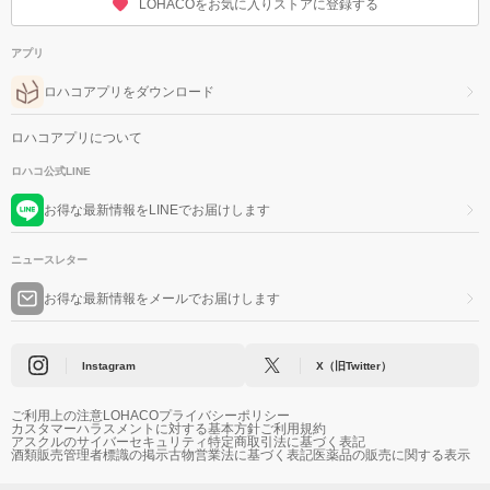
LOHACOをお気に入りストアに登録する
アプリ
ロハコアプリをダウンロード
ロハコアプリについて
ロハコ公式LINE
お得な最新情報をLINEでお届けします
ニュースレター
お得な最新情報をメールでお届けします
Instagram
X（旧Twitter）
ご利用上の注意
LOHACOプライバシーポリシー
カスタマーハラスメントに対する基本方針
ご利用規約
アスクルのサイバーセキュリティ
特定商取引法に基づく表記
酒類販売管理者標識の掲示
古物営業法に基づく表記
医薬品の販売に関する表示