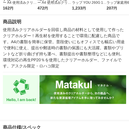
ー A4 使用済みクリア
ー A4 使用済みクリア
ラップ YOU 260G 1個
ラップ家庭用6
ホルダーからつくった
162
ホルダーからつくった
472
(400枚入)
1,233
り I-WRAP-H
207
円
円
円
円
再生材20%配合 1袋
再生材20%配合 1セッ
（10枚入） オリジナ
ト（30枚：10枚×3）
商品説明
ル
オリジナル
使用済みクリアホルダーを回収し商品の材料として使用して作った
クリアホルダー！再生材を使用することで環境に配慮した商品で
す。A4の書類を簡単に保管。普段使いにもオフィスでも幅広い用途
で便利に使え、提出や郵送時の書類の保護にも大活躍。書類やプリ
ントなど折り曲げず持ち運べ、書類提出や書類整理などにも便利。
環境対応の再生PP20％を使用したクリアーホルダー、ファイルで
す。アスクル限定・ロハコ限定
商品仕様/スペック