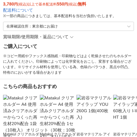
3,780
550
無料
円
(税込)以上で基本配送料
円
(税込)
配送料について
※
一部の商品につきましては、基本配送料を当社が負担いたします。
在庫確認住所：東京都にお届け
賞味期限/使用期限・返品について
ご購入について
※コピー用紙やファックス感熱紙・印刷物などはよく乾燥させたのちホルダー
に入れてください。印刷物によっては化学変化をおこし、変形する場合がござ
います。※リサイクル材料を使用している為、色味のバラつき、黒点や凹凸、
特有のにおいがする場合があります
こちらの商品もおすすめ
Matakul クリアホルダ
Matakul クリアホルダ
岩谷マテリアル アイ
岩谷マテリアル