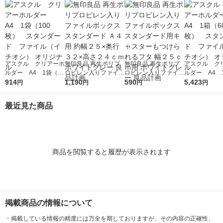
アスクル クリアーホ
無印良品 再生ポリプ
無印良品 再生ポリプ
アスクル ク
ルダー A4 1袋（10
ロピレン入りファイル
ロピレン入りファイル
ルダー A4 
0枚） スタンダー
914
ボックススタンダード
1,190
ボックススタンダード
590
0枚） スタ
5,423
円
円
円
円
ド ファイル（イチオ
Ａ４用 約幅２５×奥行
用キャスターもつけら
ド ファイル
シ） オリジナル
３２×高さ２４ｃｍ ホ
れるフタ 幅２５ｃｍ
シ） オリジナ
最近見た商品
ワイトグレー 良品計
用 ホワイトグレー 良
画
品計画
商品を閲覧すると履歴が表示されます
掲載商品の情報について
・
掲載している情報の精度には万全を期しておりますが、その内容の正確性、