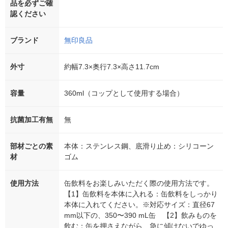
品を必ずご確
認ください
ブランド
無印良品
外寸
約幅7.3×奥行7.3×高さ11.7cm
容量
360ml（コップとして使用する場合）
抗菌加工有無
無
部材ごとの素
本体：ステンレス鋼、底滑り止め：シリコーン
材
ゴム
使用方法
缶飲料をお楽しみいただく際の使用方法です。
【1】缶飲料を本体に入れる：缶飲料をしっかり
本体に入れてください。※対応サイズ：直径67
mm以下の、350〜390 mL缶 【2】飲みものを
飲む：缶を押さえながら、急に傾けないでゆっ