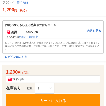
ブランド：
無印良品
1,290
円
（税込）
お買い物でもらえる特典
最大付与率11%
内訳を見る
5
獲得
%
(58pt)
うち4.5%は
利用先・期間限定
ログイン&全額PayPay支払いで獲得できます。原則として税抜金額に対し付与されます。
表示よりも実際の付与数、付与率が少ない場合があります。詳細は内訳からご確認くださ
い。
ログインはこちら
1,290
円
（税込）
5
%
(58pt)
在庫あり
1
数量
カートに入れる