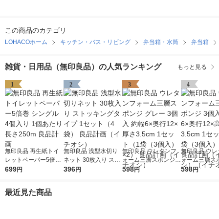
この商品のカテゴリ
LOHACOホーム
キッチン・バス・リビング
弁当箱・水筒
弁当箱
雑貨・日用品（無印良品）の人気ランキング
もっと見る
1
2
3
4
無印良品 再生紙トイ
無印良品 浅型水切り
無印良品 ウレタンフ
無印良品 ウレ
レットペーパー5倍巻
ネット 30枚入り スト
ォーム三層スポンジ
ォーム三層スポ
シングル 4個入り 1個
699
ッキングタイプ 1セッ
396
グレー 3個入 約幅6×
598
個入 約幅6×奥
598
円
円
円
円
あたり長さ250m 良品
ト（4袋） 良品計画
奥行12×厚さ3.5cm 1
高さ3.5cm 1
計画
（イチオシ）
セット（1袋（3個
（1袋（3個入
最近見た商品
入）×2） 良品計画
良品計画（イ
（イチオシ）
（イチオシ）