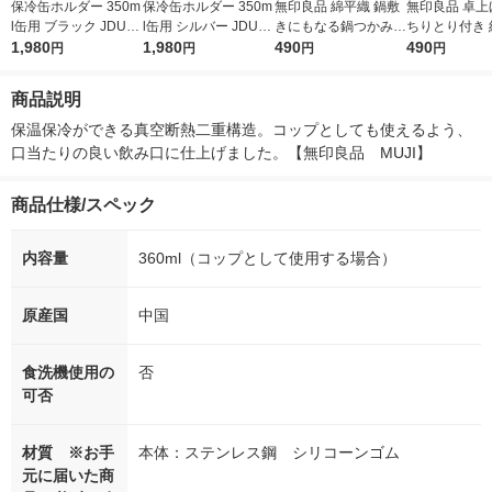
保冷缶ホルダー 350m
保冷缶ホルダー 350m
無印良品 綿平織 鍋敷
無印良品 卓上
l缶用 ブラック JDU-3
l缶用 シルバー JDU-3
きにもなる鍋つかみ
ちりとり付き 
51 BK 1個 食洗機可
1,980
51 SL 1個 食洗機可 保
1,980
ダークグレー 良品計
490
奥行4×高さ17
490
円
円
円
円
保温保冷 2way 魔法び
温保冷 2way 魔法びん
画
計画
ん構造 サーモス
構造 サーモス
商品説明
保温保冷ができる真空断熱二重構造。コップとしても使えるよう、
口当たりの良い飲み口に仕上げました。【無印良品　MUJI】
商品仕様/スペック
内容量
360ml（コップとして使用する場合）
原産国
中国
食洗機使用の
否
可否
材質 ※お手
本体：ステンレス鋼 シリコーンゴム
元に届いた商