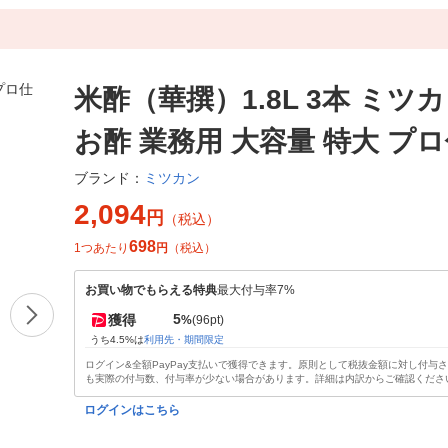
米酢（華撰）1.8L 3本 ミツ
お酢 業務用 大容量 特大 プ
ミツカン
ブランド：
2,094
円
（税込）
698
1つあたり
円
（税込）
お買い物でもらえる特典
最大付与率7%
5
獲得
%
(96pt)
うち4.5%は
利用先・期間限定
ログイン&全額PayPay支払いで獲得できます。原則として税抜金額に対し付与
も実際の付与数、付与率が少ない場合があります。詳細は内訳からご確認くださ
ログインはこちら