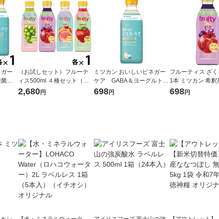
ネガー
（お試しセット）フルーテ
ミツカン おいしいビネガー
フルーティス ざくろ
酸菌＆
ィス500ml ４種セット（シ
ケア GABA＆ヨーグルト 5
1本 ミツカン 希釈用 ザクロ
ざく
ャインマスカット・ざく
00ml 1本 希釈用 りんご酢 リ
飲むお酢 ビネガ
2,680
698
698
円
円
円
ト500
ろ・白桃・あまおう）飲む
ンゴ酢 ビネガードリンク
ードリ
お酢 ビネガードリンク 希釈
用
ツカン
【水・ミネラルウォータ
アイリスフーズ 富士山の強
【アウトレット】