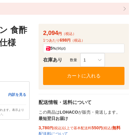
カン 食酢
2,094
円
（税込）
698
ロ仕様
1つあたり
円
（税込）
5
%
(96pt)
在庫あり
1
数量
カートに入れる
内訳を見る
配送情報・送料について
されます。表示より
この商品は
LOHACO
が販売・発送します。
い。
最短翌日お届け
3,780
550
無料
円
(税込)以上で基本配送料
円
(税込)
配送料について