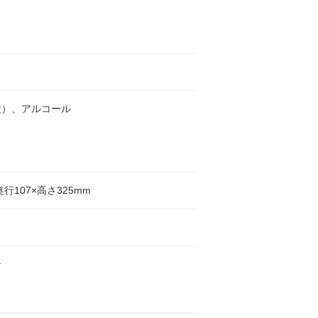
産）、アルコール
奥行107×高さ325mm
ン