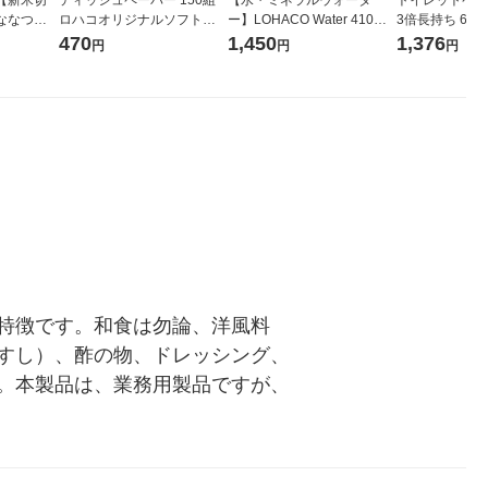
ななつぼ
ロハコオリジナルソフトパ
ー】LOHACO Water 410ml
3倍長持ち 6ロール 75
袋 令和7年産
ックティッシュ フィオナ オ
1箱（20本入）ラベルレス
紙配合 スコッ
470
1,450
1,376
円
円
円
ジナル
リジナル 1セット（10個：
（イチオシ） オリジナル
パック 1セット
5個入×2パック） オリジナ
ロール入）花の
ル
特徴です。和食は勿論、洋風料
すし）、酢の物、ドレッシング、
。本製品は、業務用製品ですが、