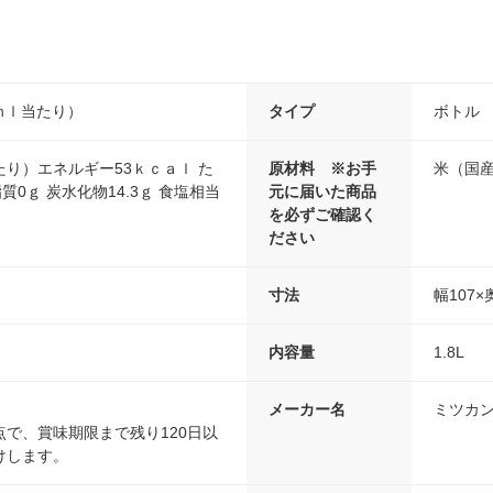
０ｍｌ当たり）
タイプ
ボトル
り）エネルギー53ｋｃａｌ た
原材料 ※お手
米（国
脂質0ｇ 炭水化物14.3ｇ 食塩相当
元に届いた商品
を必ずご確認く
ださい
寸法
幅107×
内容量
1.8L
メーカー名
ミツカ
で、賞味期限まで残り120日以
けします。