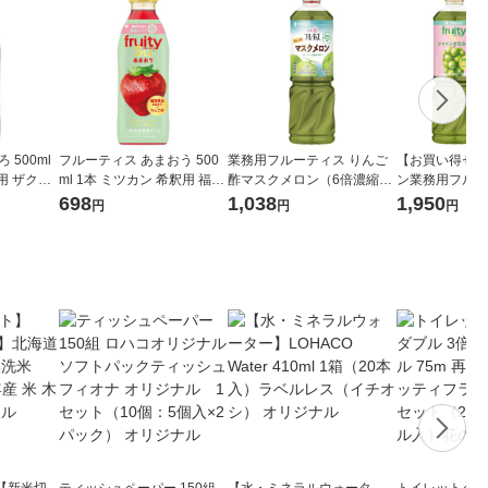
 500ml
フルーティス あまおう 500
業務用フルーティス りんご
【お買い得セッ
ml 1本 ミツカン 希釈用 福岡
酢マスクメロン（6倍濃縮タ
ン業務用フルー
ードリンク
県産あまおう いちご 飲むお
イプ）1000ml 1個 ミツカン
産果汁シリーズ
698
1,038
1,950
円
円
円
酢 ビネガードリンク
大容量 飲むお酢 リンゴ酢
シャインマスカ
子はちみつ）６
む酢
【新米切
ティッシュペーパー 150組
【水・ミネラルウォータ
トイレットペー