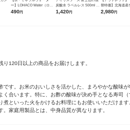
ー】LOHACO Water（ロハ
炭酸水 ラベルレス 500ml 1
替特価】北海道産
コウォーター）2L ラベルレ
箱（24本入）
し 無洗米 5kg 1
490
1,420
2,980
円
円
円
ス 1箱（5本入）（イチオ
米 木徳神糧 オリ
シ） オリジナル
り120日以上の商品をお届けします。

酢です。お米のおいしさを活かした、まろやかな酸味が
よく合います。特に、お酢の酸味が決め手となる寿司（
り煮といった火をかけるお料理にもお使いいただけます
す。家庭用製品とは、中身品質が異なります。