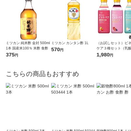
ミツカン 純米酢 金封 500ml
ミツカン カンタン酢 1L
（お試しセット）ビ
1本 国産米100％ 米酢 食酢
ケア３種セット（乳
570
円
りんご・セラミド＆
375
1,980
円
円
ろ・GABA＆ヨーグル
ml）飲むお酢ビネガ
ンク
こちらの商品もおすすめ
ミツカン 米酢 500ml 3本
ミツカン 米酢 500ml 50344
穀物酢800ml 1本 ミ