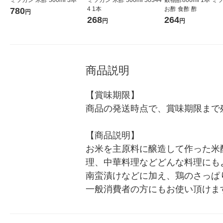
4 1本
お酢 食酢 酢
780
円
268
264
円
円
商品説明
【賞味期限】

商品の発送時点で、賞味期限まで残
【商品説明】

お米を主原料に醸造して作った米
理、中華料理などどんな料理にも
南蛮漬けなどに加え、鶏のさっぱ
一般消費者の方にもお使い頂けま