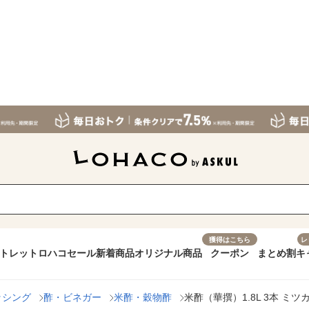
獲得はこちら
レ
トレット
ロハコセール
新着商品
オリジナル商品
クーポン
まとめ割
キ
ッシング
酢・ビネガー
米酢・穀物酢
米酢（華撰）1.8L 3本 ミツ