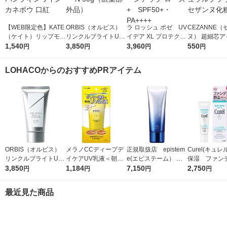
【WEB限定色】KATE
ORBIS（オルビス）
ラ ロッシュ ポゼ UV
CEZANNE（
（ケイト）リップモン
リンクルブライトUV
イデア XL プロテクシ
ヌ） 超細芯ア
スター 04 パンプキン
1,540
プロテクター N 50g
3,850
ョントーンアップ ロ
3,960
ウ 03（ナチ
550
円
円
円
円
ワイン カネボウ 口紅
（医薬部外品）
ーズ+ SPF50+・PA
ラウン） セザ
++++
粧品
LOHACOからのおすすめPRアイテム
ORBIS（オルビス）
メラノCCディープデ
正規取扱店 epistem
Curel(キュレ
リンクルブライトUV
イケアUV乳液＜朝用
e(エピステーム） ホ
保湿 ファン
プロテクター N 50g
3,850
日焼け止め乳液＞50g
1,184
ワイトUVレーザー SP
7,150
止ベース 30
2,750
円
円
円
円
（医薬部外品）
SPF50+・PA++++ロ
F50+／PA++++ 40g
ート製薬
日焼け止め
最近見た商品