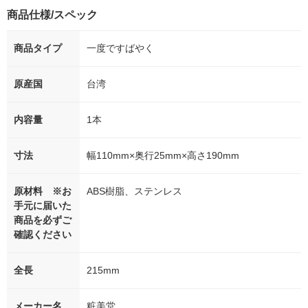
商品仕様/スペック
商品タイプ
一度ですばやく
原産国
台湾
内容量
1本
寸法
幅110mm×奥行25mm×高さ190mm
原材料 ※お
ABS樹脂、ステンレス
手元に届いた
商品を必ずご
確認ください
全長
215mm
メーカー名
粧美堂