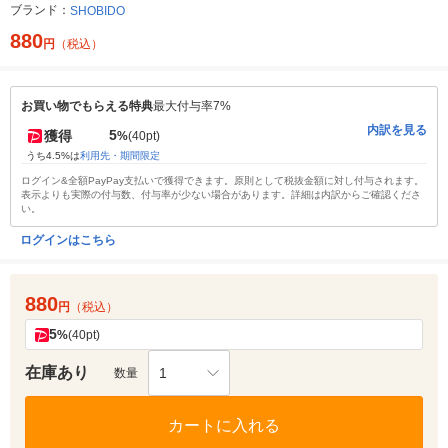
ブランド：
SHOBIDO
880
円
（税込）
お買い物でもらえる特典
最大付与率7%
内訳を見る
5
獲得
%
(40pt)
うち4.5%は
利用先・期間限定
ログイン&全額PayPay支払いで獲得できます。原則として税抜金額に対し付与されます。
表示よりも実際の付与数、付与率が少ない場合があります。詳細は内訳からご確認くださ
い。
ログインはこちら
880
円
（税込）
5
%
(40pt)
在庫あり
1
数量
カートに入れる