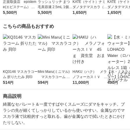
正規取扱店 epistem
ラッシュリッチ まつ
KATE（ケイト）ナミ
KATE（ケイ
e(エピステーム） パ
毛美容液 2.5mL 1個
ダノタテマスカラ（ロ
ダノタテマス
ワライズラッシュセラ
5,500
ロート製薬
5,500
ング）ＢＫー1Kaneb
1,650
リューム）ＢＫ
1,650
円
円
円
円
ム 4.5ml まつげ美容
o（カネボウ）
nebo（カネ
液
こちらの商品もおすすめ
KQ3146 マスカラコー
Mini Maru(ミニマル)
HAKU（ハク） メラ
【水・ミネラ
ム 折りたたみ 貝印
マスカラコーム 貝
ノフォーカスＩＶ 4
ター】LOHACO
514
印
594
5ｇ 資生堂 おまけ
11,000
r（ロハコウォ
490
円
円
円
円
付き
ー）2L ラベル
箱（5本入）
商品説明
シ） オリジナ
綺麗なセパレート＆一度ですばやくスムーズにダマをキャッチ。ブ
ラシの先が細くてしっかりしているから使いやすい。金属なのでマ
スカラ液で比較的すっと取れる。歯が金属なので拭いたときにかけ
たりしない。