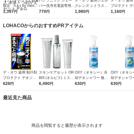
【アウトレット】数量
パナソニック シェー
デ・オウ 薬用ジェル
デ・オウ 薬用
限定 h＆s for men
バー洗浄充電器専用洗
クレンズ シトラスハ
プロテクト デ
（エイチアンドエス）
1,397
浄剤 ES-4L03 3個入
770
ーブの香り 特大 詰め
1,980
ム 全身用 男性
1,160
円
円
円
円
ゴールド2in1シャンプ
替え用 930ml EC専売
臭 50g 2個 
ー オールドスパイス
品 ロート製薬
薬
LOHACOからのおすすめPRアイテム
本体＋つめかえセット
P＆G
デ・オウ 薬用 制汗剤
スキンケアセット OR
OXY（オキシー）冷
OXY（オキシ
プロテクト デオジャ
BIS (オルビス) ミスタ
却デオシャワー 無香
却デオシャワー
ム 全身用 男性用 加齢
628
ー3ステップセット メ
6,490
料 200ml 1個 ロート
630
ッシュアップ
630
円
円
円
円
臭 50g ロート製薬
ンズ 洗顔 化粧水 クリ
製薬
200ml 1個 
ーム
最近見た商品
商品を閲覧すると履歴が表示されます