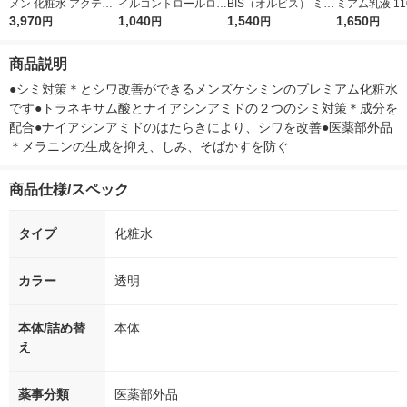
メン 化粧水 アクティ
イルコントロールロー
BIS（オルビス） ミス
ミアム乳液 110
ブエイジ ＋ 集中ケア
3,970
ション クールシトラ
1,040
ター ビアード＆アイ
1,540
林製薬
1,650
円
円
円
円
クリーム ＋ NIVEA親
スの香り 男性用 110m
ブロー ペンシル スタ
子くまちゃん付 ギフ
l 花王
イリッシュブラウン
商品説明
トセット
（男性用アイブロウ）
●シミ対策＊とシワ改善ができるメンズケシミンのプレミアム化粧水
です●トラネキサム酸とナイアシンアミドの２つのシミ対策＊成分を
配合●ナイアシンアミドのはたらきにより、シワを改善●医薬部外品
＊メラニンの生成を抑え、しみ、そばかすを防ぐ
商品仕様/スペック
タイプ
化粧水
カラー
透明
本体/詰め替
本体
え
薬事分類
医薬部外品