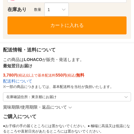
在庫あり
1
数量
カートに入れる
配送情報・送料について
この商品は
LOHACO
が販売・発送します。
最短翌日お届け
3,780
550
無料
円
(税込)以上で基本配送料
円
(税込)
配送料について
※
一部の商品につきましては、基本配送料を当社が負担いたします。
在庫確認住所：東京都にお届け
賞味期限/使用期限・返品について
ご購入について
●お子様の手の届くところには置かないでください。● 極端に高温又は低温にな
るところや直射日光があたるところには置かないでください。