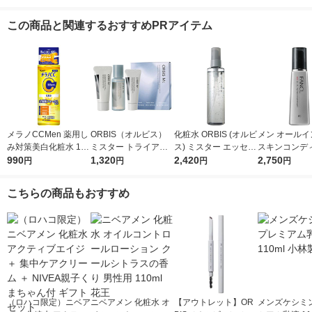
この商品と関連するおすすめPRアイテム
メラノCCMen 薬用し
ORBIS（オルビス）
化粧水 ORBIS (オルビ
メン オールイ
み対策美白化粧水 170
ミスター トライアル
ス) ミスター エッセン
スキンコンデ
ml ロート製薬
990
セット （洗顔料・化
1,320
スローション ボトル
2,420
ー I さっぱり 1
2,750
円
円
円
円
粧水・クリーム）
入り 180mL オールイ
CL 化粧品 
ンワン メンズ
ワンジェル 男
こちらの商品もおすすめ
（ロハコ限定）ニベア
ニベアメン 化粧水 オ
【アウトレット】OR
メンズケシミン