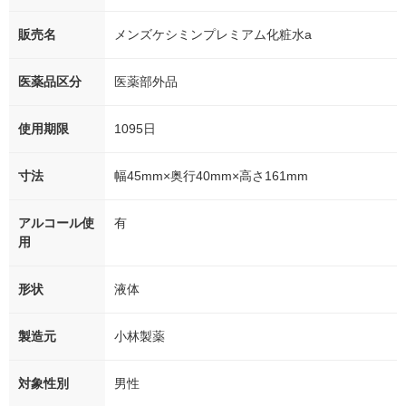
販売名
メンズケシミンプレミアム化粧水a
医薬品区分
医薬部外品
使用期限
1095日
寸法
幅45mm×奥行40mm×高さ161mm
アルコール使
有
用
形状
液体
製造元
小林製薬
対象性別
男性