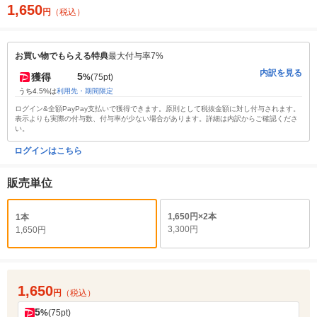
1,650
円
（税込）
お買い物でもらえる特典
最大付与率7%
内訳を見る
5
獲得
%
(75pt)
うち4.5%は
利用先・期間限定
ログイン&全額PayPay支払いで獲得できます。原則として税抜金額に対し付与されます。
表示よりも実際の付与数、付与率が少ない場合があります。詳細は内訳からご確認くださ
い。
ログインはこちら
販売単位
1,650円×2本
1本
3,300円
1,650円
1,650
円
（税込）
5
%
(75pt)