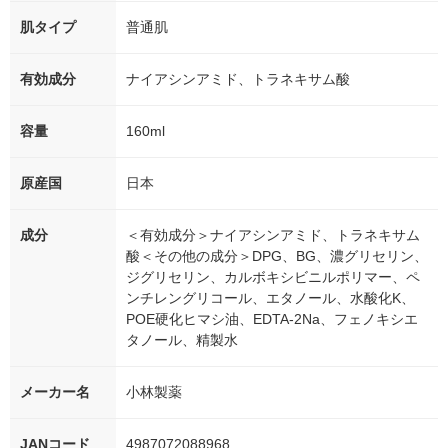
肌タイプ
普通肌
有効成分
ナイアシンアミド、トラネキサム酸
容量
160ml
原産国
日本
成分
＜有効成分＞ナイアシンアミド、トラネキサム
酸＜その他の成分＞DPG、BG、濃グリセリン、
ジグリセリン、カルボキシビニルポリマー、ペ
ンチレングリコール、エタノール、水酸化K、
POE硬化ヒマシ油、EDTA-2Na、フェノキシエ
タノール、精製水
メーカー名
小林製薬
JANコード
4987072088968