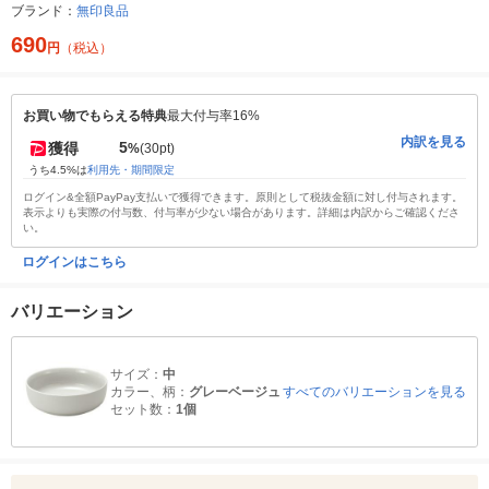
ブランド：
無印良品
690
円
（税込）
お買い物でもらえる特典
最大付与率16%
内訳を見る
5
獲得
%
(30pt)
うち4.5%は
利用先・期間限定
ログイン&全額PayPay支払いで獲得できます。原則として税抜金額に対し付与されます。
表示よりも実際の付与数、付与率が少ない場合があります。詳細は内訳からご確認くださ
い。
ログインはこちら
バリエーション
サイズ：
中
カラー、柄：
グレーベージュ
すべてのバリエーションを見る
セット数：
1個