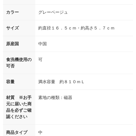
カラー
グレーベージュ
サイズ
約直径１６．５ｃｍ・約高さ５．７ｃｍ
原産国
中国
食洗機使用の
可
可否
容量
満水容量 約８１０ｍＬ
材質 ※お手
素地の種類：磁器
元に届いた商
品を必ずご確
認ください
商品タイプ
中