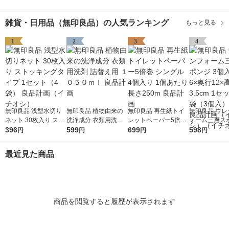
雑貨・日用品（無印良品）の人気ランキング
もっと見る
1
2
3
4
無印良品 浅型水切り
無印良品 植物由来の
無印良品 再生紙トイ
無印良品 ウレ
ネット 30枚入り スト
洗浄成分 衣類用洗剤
レットペーパー5倍巻
ォーム三層スポ
ッキングタイプ 1セッ
396
詰替え用 １０５０ｍ
599
シングル 4個入り 1個
699
個入 約幅6×奥
598
円
円
円
円
ト（4袋） 良品計画
ｌ 良品計画
あたり長さ250m 良品
高さ3.5cm 1
（イチオシ）
計画
（1袋（3個入
最近見た商品
良品計画（イ
（イチオシ）
商品を閲覧すると履歴が表示されます