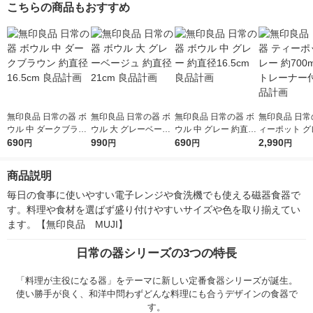
こちらの商品もおすすめ
無印良品 日常の器 ボ
無印良品 日常の器 ボ
無印良品 日常の器 ボ
無印良品 日常
ウル 中 ダークブラウ
ウル 大 グレーベージ
ウル 中 グレー 約直径
ィーポット グ
ン 約直径16.5cm 良品
690
ュ 約直径21cm 良品計
990
16.5cm 良品計画
690
700mL スト
2,990
円
円
円
円
計画
画
付き 良品計画
商品説明
毎日の食事に使いやすい電子レンジや食洗機でも使える磁器食器で
す。料理や食材を選ばず盛り付けやすいサイズや色を取り揃えてい
ます。【無印良品　MUJI】
日常の器シリーズの3つの特長
「料理が主役になる器」をテーマに新しい定番食器シリーズが誕生。
使い勝手が良く、和洋中問わずどんな料理にも合うデザインの食器で
す。