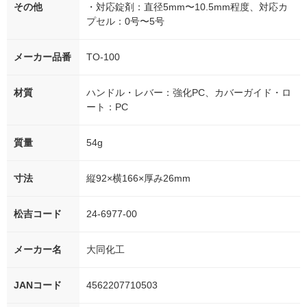
その他
・対応錠剤：直径5mm〜10.5mm程度、対応カ
プセル：0号〜5号
メーカー品番
TO-100
材質
ハンドル・レバー：強化PC、カバーガイド・ロ
ート：PC
質量
54g
寸法
縦92×横166×厚み26mm
松吉コード
24-6977-00
メーカー名
大同化工
JANコード
4562207710503