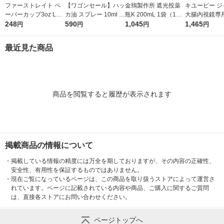
ファーストレイト ペ
【ワゴンセール】ハッ
金鵄製作所 遮光投薬
キユーピー ジ
ーパーカップ3oz LO
カ油 スプレー 10ml ア
瓶K 200mL 1袋（10
大腸内視鏡専
W 四つ葉 FR-5350 1
248
ロマ お風呂 虫よけ マ
590
本入）
1,045
クリアスルー
1,465
円
円
円
円
袋(100個入)
スク 食品添加物 健栄
ト 2578 1箱
製薬
最近見た商品
商品を閲覧すると履歴が表示されます
掲載商品の情報について
・
掲載している情報の精度には万全を期しておりますが、その内容の正確性、
安全性、有用性を保証するものではありません。
・
現在ご覧になっているページは、この商品を取り扱うストアによって運営さ
れています。ページに記載されている内容や商品、ご購入に関するご質問
は、直接各ストアにお問い合わせください。
ページトップへ