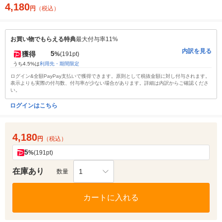
4,180
円
（税込）
お買い物でもらえる特典
最大付与率11%
内訳を見る
5
獲得
%
(191pt)
うち4.5%は
利用先・期間限定
ログイン&全額PayPay支払いで獲得できます。原則として税抜金額に対し付与されます。
表示よりも実際の付与数、付与率が少ない場合があります。詳細は内訳からご確認くださ
い。
ログインはこちら
4,180
円
（税込）
5
%
(191pt)
在庫あり
1
数量
カートに入れる