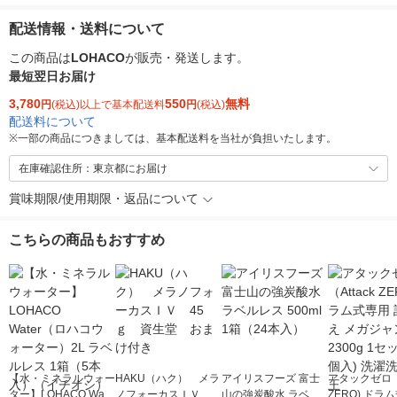
配送情報・送料について
この商品は
LOHACO
が販売・発送します。
最短翌日お届け
3,780
550
無料
円
(税込)以上で基本配送料
円
(税込)
配送料について
※
一部の商品につきましては、基本配送料を当社が負担いたします。
在庫確認住所：東京都にお届け
賞味期限/使用期限・返品について
こちらの商品もおすすめ
【水・ミネラルウォー
HAKU（ハク） メラ
アイリスフーズ 富士
アタックゼロ（A
ター】LOHACO Wate
ノフォーカスＩＶ 4
山の強炭酸水 ラベル
ZERO) ドラ