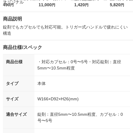
r（ロハコウォータ
490
5ｇ 資生堂 おまけ
11,000
レス 500ml 1箱（24
1,420
詰め替え メガ
5,820
円
円
円
円
ー）2L ラベルレス 1
付き
本入）
ボ 2300g 1
箱（5本入）（イチオ
個入) 洗濯洗剤
商品説明
シ） オリジナル
錠剤でもカプセルでも対応可能。トリガー式ハンドルで疲れにくい
構造
商品仕様/スペック
商品仕様
・対応カプセル：0号〜5号・対応錠剤：直径
5mm〜10.5mm程度
タイプ
本体
サイズ
W166×D92×H26(mm)
適合サイズ
錠剤：直径5mm〜10.5mm程度、カプセル：0
号〜5号