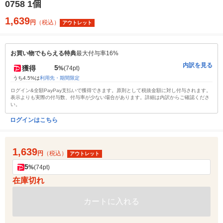
0758 1個
1,639
円
（税込）
アウトレット
お買い物でもらえる特典
最大付与率16%
内訳を見る
5
獲得
%
(74pt)
うち4.5%は
利用先・期間限定
ログイン&全額PayPay支払いで獲得できます。原則として税抜金額に対し付与されます。
表示よりも実際の付与数、付与率が少ない場合があります。詳細は内訳からご確認くださ
い。
ログインはこちら
1,639
円
（税込）
アウトレット
5
%
(74pt)
在庫切れ
カートに入れる