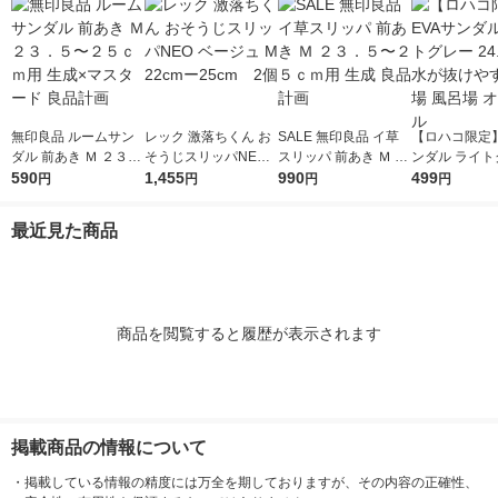
無印良品 ルームサン
レック 激落ちくん お
SALE 無印良品 イ草
【ロハコ限定】
ダル 前あき Ｍ ２３．
そうじスリッパNEO
スリッパ 前あき Ｍ ２
ンダル ライト
５〜２５ｃｍ用 生成×
590
ベージュ M 22cmー25
1,455
３．５〜２５ｃｍ用
990
24.0cm 水
499
円
円
円
円
マスタード 良品計画
cm 2個
生成 良品計画
い 水場 風呂場
ナル
最近見た商品
商品を閲覧すると履歴が表示されます
掲載商品の情報について
・
掲載している情報の精度には万全を期しておりますが、その内容の正確性、