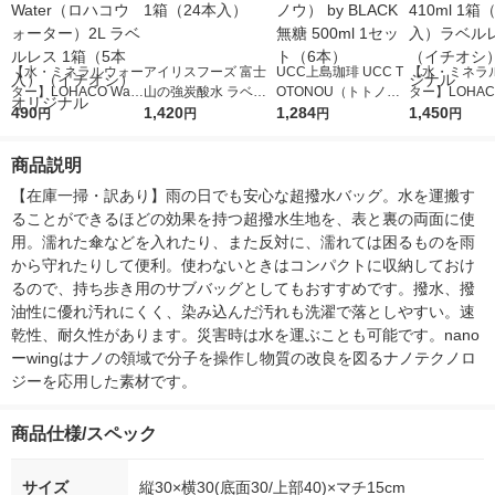
【水・ミネラルウォー
アイリスフーズ 富士
UCC上島珈琲 UCC T
【水・ミネラ
ター】LOHACO Wate
山の強炭酸水 ラベル
OTONOU（トトノ
ター】LOHACO
r（ロハコウォータ
490
レス 500ml 1箱（24
1,420
ウ） by BLACK無糖 5
1,284
r 410ml 1箱
1,450
円
円
円
円
ー）2L ラベルレス 1
本入）
00ml 1セット（6本）
入）ラベルレ
箱（5本入）（イチオ
オシ） オリジ
商品説明
シ） オリジナル
【在庫一掃・訳あり】雨の日でも安心な超撥水バッグ。水を運搬す
ることができるほどの効果を持つ超撥水生地を、表と裏の両面に使
用。濡れた傘などを入れたり、また反対に、濡れては困るものを雨
から守れたりして便利。使わないときはコンパクトに収納しておけ
るので、持ち歩き用のサブバッグとしてもおすすめです。撥水、撥
油性に優れ汚れにくく、染み込んだ汚れも洗濯で落としやすい。速
乾性、耐久性があります。災害時は水を運ぶことも可能です。nano
ーwingはナノの領域で分子を操作し物質の改良を図るナノテクノロ
ジーを応用した素材です。
商品仕様/スペック
サイズ
縦30×横30(底面30/上部40)×マチ15cm