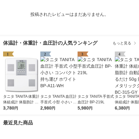
投稿されたレビューはまだありません。
体温計・体重計・血圧計の人気ランキング
もっと見る
1
2
3
4
タニタ TANITA 体重計
タニタ TANITA 血圧計
タニタ TANITA 手首式
タニタ TANIT
体組成計 体脂肪計 日
手首式 小型 小さい コ
血圧計 BP-219L
体組成計 体脂
本製 自動認識 乗るだ
3,780
ンパクト 持ち運び ホ
2,980
5,980
動認識 乗るだけ
6,380
円
円
円
円
け 筋肉量 ホワイト B
ワイト BP-A11-WH
筋肉量 メタリ
C-705N-WH
レー BC-315-
最近見た商品