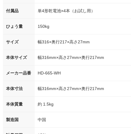
付属品
単4形乾電池×4本（お試し用）
ひょう量
150kg
サイズ
幅316×奥行217×高さ27mm
本体サイズ
幅316mm×高さ27mm×奥行217mm
メーカー品番
HD-665-WH
本体寸法
幅316mm×高さ27mm×奥行217mm
本体質量
約 1.5kg
製造国
中国