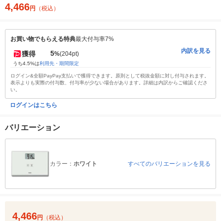
4,466
円
（税込）
お買い物でもらえる特典
最大付与率7%
内訳を見る
5
獲得
%
(204pt)
うち4.5%は
利用先・期間限定
ログイン&全額PayPay支払いで獲得できます。原則として税抜金額に対し付与されます。
表示よりも実際の付与数、付与率が少ない場合があります。詳細は内訳からご確認くださ
い。
ログインはこちら
バリエーション
カラー：
ホワイト
すべてのバリエーションを見る
4,466
円
（税込）