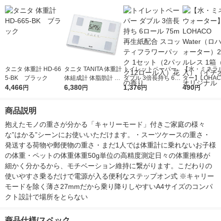
タニタ 体重計 HD-66
タニタ TANITA 体重計
トイレットペーパー
【水・ミネラ
5-BK ブラック
体組成計 体脂肪計 自
ダブル 3倍長持ち 6ロ
ター】LOHACO
4,466
動認識 乗るだけ 50g
6,380
ール 75m 再生紙配合
1,376
r（ロハコウォ
490
円
円
円
円
筋肉量 パールホワイ
スコッティフラワーパ
ー）2L ラベル
ト BC-315-WH
ック 1セット（2パッ
箱（5本入）
商品説明
ク12ロール入）花の
シ） オリジナ
香り
抱えたモノの重さが分かる「キャリーモード」付きご家庭の様々
な”はかる”シーンにお使いいただけます。・スーツケースの重さ・
発送する荷物や郵便物の重さ・まだ1人では体重計に乗れないお子様
の体重・ペットの体重体重50g単位の高精度測定日々の体重推移が
細かく分かるから、モチベーション維持に繋がります。こだわりの
使いやすさ乗るだけで電源が入る便利なステップオン式 ※キャリー
モードを除く薄さ27mmだから乗り降りしやすいA4サイズのコンパ
クト設計で場所をとらない
商品仕様/スペック