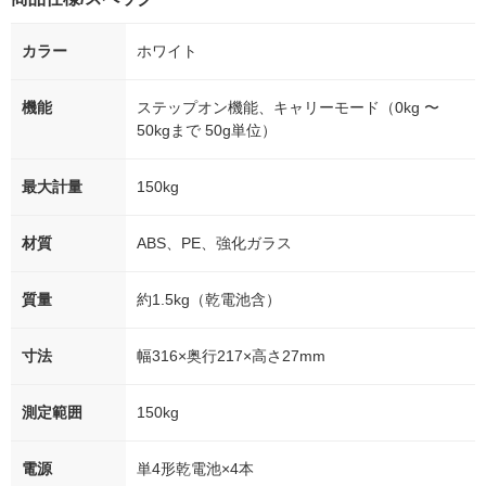
カラー
ホワイト
機能
ステップオン機能、キャリーモード（0kg 〜
50kgまで 50g単位）
最大計量
150kg
材質
ABS、PE、強化ガラス
質量
約1.5kg（乾電池含）
寸法
幅316×奥行217×高さ27mm
測定範囲
150kg
電源
単4形乾電池×4本