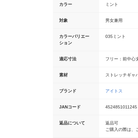
カラー
ミント
対象
男女兼用
カラーバリエー
035ミント
ション
適応寸法
フリー：前中心丈
素材
ストレッチギャバ
ブランド
アイトス
JANコード
4524851011245
返品について
返品可
ご購入の際は、