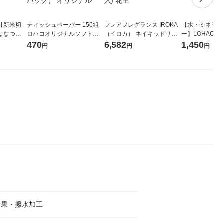
【新米切
ティッシュペーパー 150組
フレアフレグランス IROKA
【水・ミネラル
ななつぼ
ロハコオリジナルソフトパ
（イロカ） ネイキッドリリ
ー】LOHACO Wa
袋 令和7年産
ックティッシュ フィオナ オ
ーの香り 柔軟剤 詰め替え 超
1箱（20本入
470
6,582
1,450
円
円
円
ジナル
リジナル 1セット（10個：
特大 1200ml 1セット（5個
（イチオシ） 
5個入×2パック） オリジナ
入) 花王
ル
効果・撥水加工