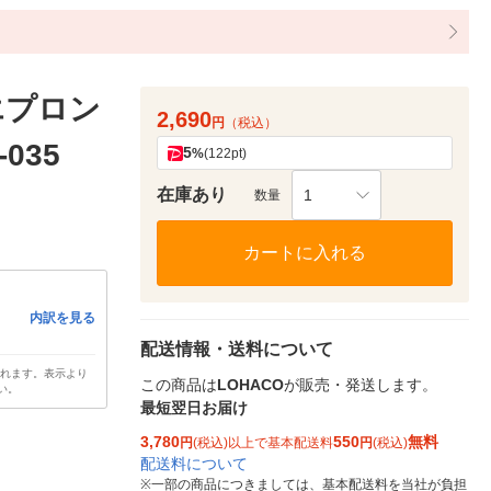
エプロン
2,690
円
（税込）
035
5
%
(122pt)
在庫あり
1
数量
カートに入れる
内訳を見る
配送情報・送料について
されます。表示より
この商品は
LOHACO
が販売・発送します。
い。
最短翌日お届け
3,780
550
無料
円
(税込)以上で基本配送料
円
(税込)
配送料について
※
一部の商品につきましては、基本配送料を当社が負担