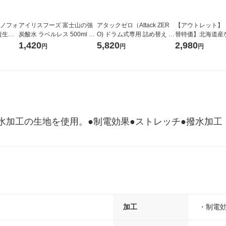
ラノフォ
アイリスフーズ 富士山の強
アタックゼロ（Attack ZER
【アウトレット】
資生
炭酸水 ラベルレス 500ml 1
O) ドラム式専用 詰め替え メ
替特価】北海道産
箱（24本入）
ガジャンボ 2300g 1セット
し 無洗米 5kg 1
1,420
5,820
2,980
円
円
円
（2個入) 洗濯洗剤 花王
米 木徳神糧 オリ
水加工の生地を使用。●制電効果●ストレッチ●撥水加工
加工
・制電