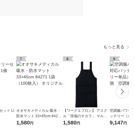
もっと見る
7
8
9
ット LI
オオサキメディカル 吸水・
【ワークエプロン】 アスク
空調服パワーフ
防水マット 33×45cm 84271
ル「現場のチカラ」 マルチ
ッテリー（バッ
1袋（100枚入） オリジナル
エプロン フリー ブラック 1
品） BTSP
1,580
1,580
9,147
円
円
円
枚 オリジナル