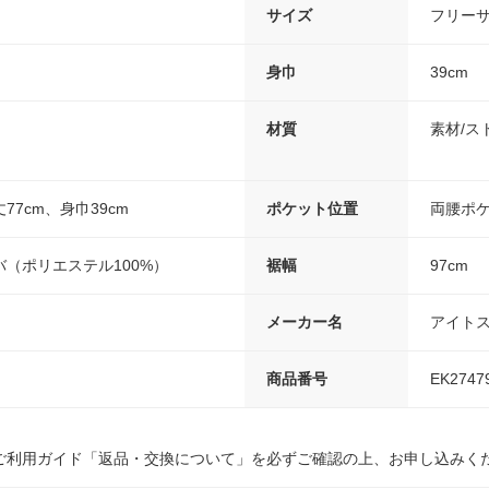
サイズ
フリー
身巾
39cm
材質
素材/ス
77cm、身巾39cm
ポケット位置
両腰ポ
（ポリエステル100%）
裾幅
97cm
メーカー名
アイト
商品番号
EK2747
ご利用ガイド「返品・交換について」を必ずご確認の上、お申し込みく