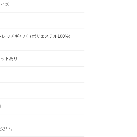
サイズ
トレッチギャバ（ポリエステル100%）
ケットあり
ス
9
ださい。