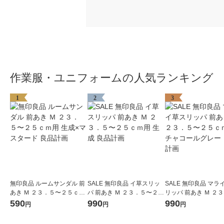
作業服・ユニフォームの人気ランキング
1
2
3
無印良品 ルームサンダル 前
SALE 無印良品 イ草スリッ
SALE 無印良品 マラ
あき Ｍ ２３．５〜２５ｃｍ
パ 前あき Ｍ ２３．５〜２５
リッパ 前あき Ｍ ２
用 生成×マスタード 良品計
ｃｍ用 生成 良品計画
２５ｃｍ用 チャコー
590
990
990
円
円
円
画
ー 良品計画