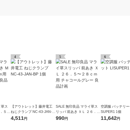
4
5
6
イ草ス
【アウトレット】藤井電工
SALE 無印良品 マライ草ス
空調服 バッテリーセ
３．５〜
ねじクランプ NC-43-JAN-B
リッパ 前あき ＸＬ ２６．
SUPER1 1個
ルグレ
P 1個
５〜２８ｃｍ用 チャコール
4,511
990
11,642
円
円
円
グレー 良品計画