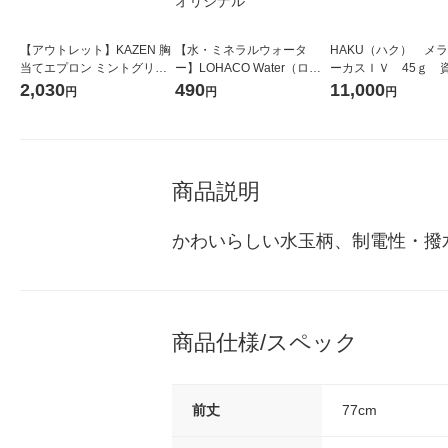
【アウトレット】KAZEN 胸
【水・ミネラルウォータ
HAKU（ハク） メ
当てエプロン ミントグリー
ー】LOHACO Water（ロハ
ーカスＩＶ 45ｇ 
ン 594-42-F 1枚
コウォーター）2L ラベルレ
堂 おまけ付き
2,030
490
11,000
円
円
円
ス 1箱（5本入）（イチオ
シ） オリジナル
商品説明
かわいらしい水玉柄、制電性・撥
商品仕様/スペック
前丈
77cm