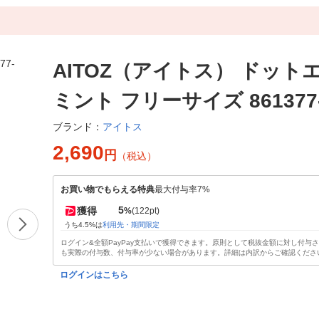
AITOZ（アイトス） ドット
ミント フリーサイズ 861377-
アイトス
ブランド：
2,690
円
（税込）
お買い物でもらえる特典
最大付与率7%
5
獲得
%
(122pt)
うち4.5%は
利用先・期間限定
ログイン&全額PayPay支払いで獲得できます。原則として税抜金額に対し付与
も実際の付与数、付与率が少ない場合があります。詳細は内訳からご確認くださ
ログインはこちら