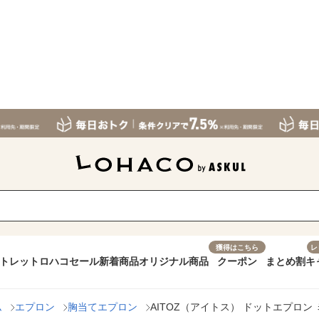
獲得はこちら
レ
トレット
ロハコセール
新着商品
オリジナル商品
クーポン
まとめ割
キ
ム
エプロン
胸当てエプロン
AITOZ（アイトス） ドットエプロン ミ