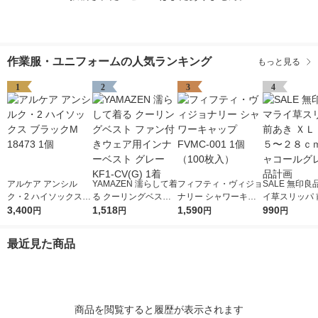
作業服・ユニフォームの人気ランキング
もっと見る
1
2
3
4
アルケア アンシル
YAMAZEN 濡らして着
フィフティ・ヴィジョ
SALE 無印良
ク・2 ハイソックス
る クーリングベスト
ナリー シャワーキャ
イ草スリッパ 
ブラックM 18473 1個
3,400
ファン付きウェア用イ
1,518
ップ FVMC-001 1個
1,590
ＸＬ ２６．５
990
円
円
円
円
ンナーベスト グレー
（100枚入）
ｃｍ用 チャコ
KF1-CV(G) 1着
レー 良品計画
最近見た商品
商品を閲覧すると履歴が表示されます