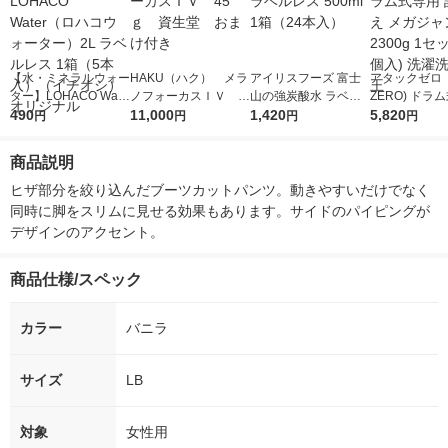
【水・ミネラルウォー
HAKU（ハク） メラ
アイリスフーズ 富士
アタックゼロ（A
ター】LOHACO Wate
ノフォーカスＩＶ 4
山の強炭酸水 ラベル
ZERO) ドラ
r（ロハコウォータ
490
5ｇ 資生堂 おまけ
11,000
レス 500ml 1箱（24
1,420
詰め替え メガ
5,820
円
円
円
円
ー）2L ラベルレス 1
付き
本入）
ボ 2300g 1
箱（5本入）（イチオ
個入) 洗濯洗剤
商品説明
シ） オリジナル
ヒザ部分を絞り込んだブーツカットパンツ。動きやすいだけでなく
同時に脚をスリムに見せる効果もあります。サイドのパイピングが
デザインのアクセント。
商品仕様/スペック
カラー
バニラ
サイズ
LB
対象
女性用