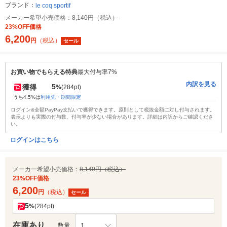
ブランド：
le coq sportif
メーカー希望小売価格：
8,140円（税込）
23%OFF価格
6,200
円
（税込）
セール
お買い物でもらえる特典
最大付与率7%
内訳を見る
5
獲得
%
(284pt)
うち4.5%は
利用先・期間限定
ログイン&全額PayPay支払いで獲得できます。原則として税抜金額に対し付与されます。
表示よりも実際の付与数、付与率が少ない場合があります。詳細は内訳からご確認くださ
い。
ログインはこちら
メーカー希望小売価格：
8,140円（税込）
23%OFF価格
6,200
円
（税込）
セール
5
%
(284pt)
在庫あり
1
数量