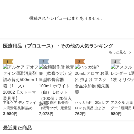
投稿されたレビューはまだありません。
医療用品（プロユース）・その他の人気ランキング
もっと見る
1
2
3
4
アルケア デオファイ
金鵄製作所 軟膏壺
ハッカ油P 20mL ア
アスクル お薬
ン潤滑消臭剤 詰め替
（軟膏ツボ）定量型軟
ロマ お風呂 虫よけ マ
ダー 1週間用 
え500mm 1箱（1コ
3,980
膏容器 100mL ホワイ
7,078
スク 食品添加物 健栄
762
ジナル
980
円
円
円
円
入）20882【ストーマ
ト（白） 1セット（10
製薬
装具用】
0個：20個入×5袋）
最近見た商品