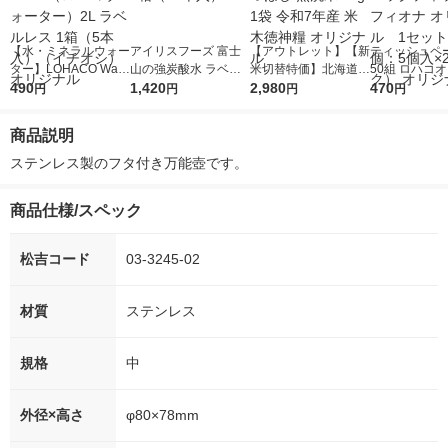
【水・ミネラルウォー
アイリスフーズ 富士
【アウトレット】【新
ティッシュペー
ター】LOHACO Wate
山の強炭酸水 ラベル
米切替特価】北海道産
50組 ロハコ
r（ロハコウォータ
490
レス 500ml 1箱（24
1,420
ななつぼし 無洗米 5k
2,980
ルソフトパッ
470
円
円
円
円
ー）2L ラベルレス 1
本入）
g 1袋 令和7年産 米 木
シュ フィオナ
箱（5本入）（イチオ
徳神糧 オリジナル
ナル 1セット
商品説明
シ） オリジナル
個：5個入×2
オリジナル
ステンレス製のフタ付き万能壺です。
商品仕様/スペック
松吉コード
03-3245-02
材質
ステンレス
規格
中
外径×高さ
φ80×78mm