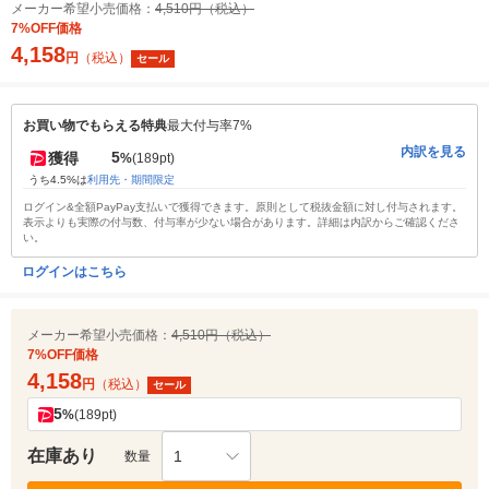
メーカー希望小売価格：
4,510円（税込）
7%OFF価格
4,158
円
（税込）
セール
お買い物でもらえる特典
最大付与率7%
内訳を見る
5
獲得
%
(189pt)
うち4.5%は
利用先・期間限定
ログイン&全額PayPay支払いで獲得できます。原則として税抜金額に対し付与されます。
表示よりも実際の付与数、付与率が少ない場合があります。詳細は内訳からご確認くださ
い。
ログインはこちら
メーカー希望小売価格：
4,510円（税込）
7%OFF価格
4,158
円
（税込）
セール
5
%
(189pt)
在庫あり
1
数量