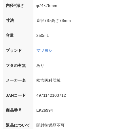
内径×深さ
φ74×75mm
寸法
直径78×高さ78mm
容量
250mL
ブランド
マツヨシ
フタの有無
あり
メーカー名
松吉医科器械
JANコード
4971142103712
商品番号
EK26994
返品について
開封後返品不可