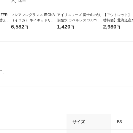
 ZER
フレアフレグランス IROKA
アイリスフーズ 富士山の強
【アウトレット】
替え メ
（イロカ） ネイキッドリリ
炭酸水 ラベルレス 500ml 1
替特価】北海道産
セット
ーの香り 柔軟剤 詰め替え 超
箱（24本入）
し 無洗米 5kg 1
6,582
1,420
2,980
円
円
円
王
特大 1200ml 1セット（5個
米 木徳神糧 オリ
入) 花王
す。
サイズ
B5