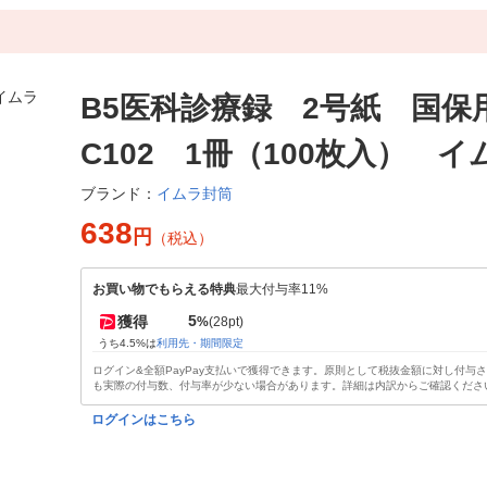
B5医科診療録 2号紙 国保
C102 1冊（100枚入） 
イムラ封筒
ブランド：
638
円
（税込）
お買い物でもらえる特典
最大付与率11%
5
獲得
%
(28pt)
うち4.5%は
利用先・期間限定
ログイン&全額PayPay支払いで獲得できます。原則として税抜金額に対し付与
も実際の付与数、付与率が少ない場合があります。詳細は内訳からご確認くださ
ログインはこちら