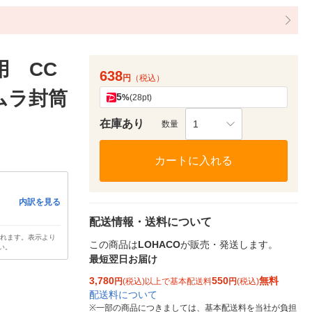
用 CC
638
円
（税込）
イムラ封筒
5
%
(28pt)
在庫あり
1
数量
カートに入れる
内訳を見る
配送情報・送料について
されます。表示より
この商品は
LOHACO
が販売・発送します。
い。
最短翌日お届け
3,780
550
無料
円
(税込)以上で基本配送料
円
(税込)
配送料について
※
一部の商品につきましては、基本配送料を当社が負担