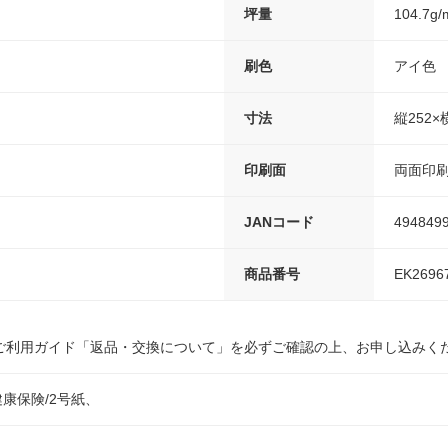
坪量
104.7g/
刷色
アイ色
寸法
縦252×
印刷面
両面印
JANコード
494849
商品番号
EK2696
ご利用ガイド「返品・交換について」を必ずご確認の上、お申し込みく
健康保険/2号紙、