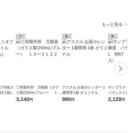
もっと見る
7
8
9
オフ消臭ス
三和製作所 万能壷（ガラ
アスクル お薬カレンダー 1
サンプラテッ
8 1箱(1
ス製/250mL/ブルー） １３
週間用 1枚 オリジナル
バランストレー
ー２１２２
1袋（50枚入）
3,140
980
2,128
円
円
円