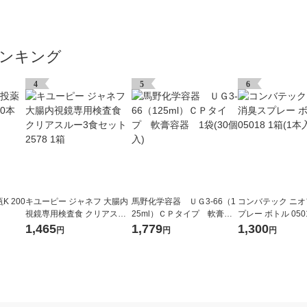
ンキング
4
5
6
 200
キユーピー ジャネフ 大腸内
馬野化学容器 ＵＧ3-66（1
コンバテック ニ
視鏡専用検査食 クリアスル
25ml）ＣＰタイプ 軟膏容
プレー ボトル 0501
ー3食セット 2578 1箱
器 1袋(30個入)
本入)
1,465
1,779
1,300
円
円
円