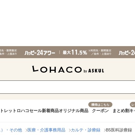
獲得はこちら
レ
トレット
ロハコセール
新着商品
オリジナル商品
クーポン
まとめ割
キ
ス）・その他
医療・介護事務用品
カルテ・診療録
B5医科診療録