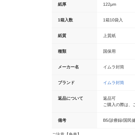
紙厚
122μm
1箱入数
1箱10袋入
紙質
上質紙
種類
国保用
メーカー名
イムラ封筒
ブランド
イムラ封筒
返品について
返品可
ご購入の際は、
備考
B5/診療録/国民
ご注意【免責】