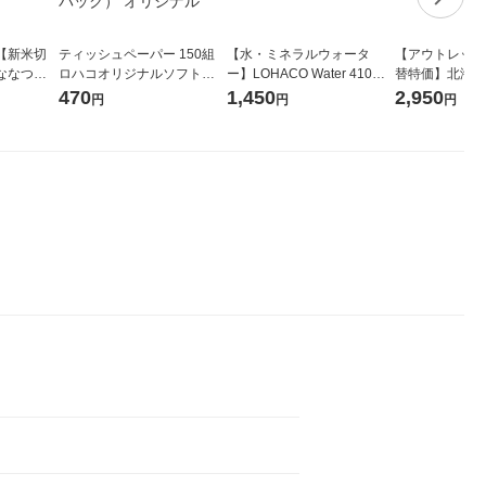
【新米切
ティッシュペーパー 150組
【水・ミネラルウォータ
【アウトレット
ななつぼ
ロハコオリジナルソフトパ
ー】LOHACO Water 410ml
替特価】北海道
袋 令和7年産
ックティッシュ フィオナ オ
1箱（20本入）ラベルレス
し 精白米 5kg
470
1,450
2,950
円
円
円
ジナル
リジナル 1セット（10個：
（イチオシ） オリジナル
米 木徳神糧 オ
5個入×2パック） オリジナ
ル