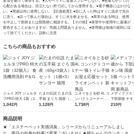
多湿を避けて保管する。●人やペットに直接スプレーしない。●色落ちやシミの
心配がある場合は、目立たない所で試してから使用する。●電子機器にはかけな
い。●用途以外に使用しない。【応急処置】●目に入った時はすぐに流水で充分
に洗う。●誤って飲んだ場合は、すぐに水を飲ませる。●異常のある時は、使用
を中止して医師または獣医師に相談する。【その他】●保管中や使用中に薬液が
変色することがありますが、性能上問題ありません。●使用後は地域の規則に従
って捨ててください。誤飲に注意
こちらの商品もおすすめ
ジョイ JOY ジェルタ
たまの伝説 たまの玉
ニオイをとる砂 4L コ
メディファス 
ブPRO 特大 1袋（32
手箱 まぐろ 国産（60
ンパクトコーナー 猫
下部尿路 チキ
個入） 食洗機用洗剤
1,042
g×3袋入）1セット（1
1,128
トイレ子猫お迎え応援
1,738
産 150g 1個
210
円
円
円
円
P＆G
個×3）サンヨー 猫用
セット ライオンペッ
イン キャット
ト 新商品
猫用 新商品
商品説明
★「エステーペット実感消臭」シリーズからリニューアルしまし
た。商品の中身や効果は変更ございません★猫ちゃんのウンチ・オ