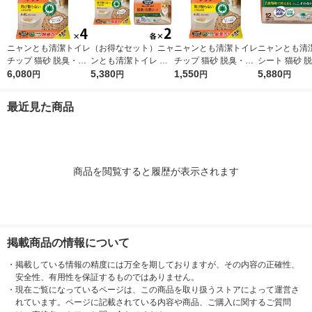
ニャンとも清潔トイレ
（お得なセット）ニャ
ニャンとも清潔トイレ
ニャンとも清
チップ 猫砂 脱臭・抗
ンとも清潔トイレ 脱
チップ 猫砂 脱臭・抗
シート 猫砂 
菌チップ 大きめの粒
6,080
臭・抗菌チップ 大き
5,380
菌チップ 大きめの粒
1,550
菌シート 大容量
5,880
円
円
円
円
大容量 4.4L 4袋 まと
めの粒 4.4L ＋ シート
大容量 4.4L 1袋（イ
入 4袋 まとめ
め買い（イチオシ）
12枚 各2袋 大容量 猫
チオシ）
最近見た商品
用 エステー
商品を閲覧すると履歴が表示されます
掲載商品の情報について
・
掲載している情報の精度には万全を期しておりますが、その内容の正確性、
安全性、有用性を保証するものではありません。
・
現在ご覧になっているページは、この商品を取り扱うストアによって運営さ
れています。ページに記載されている内容や商品、ご購入に関するご質問