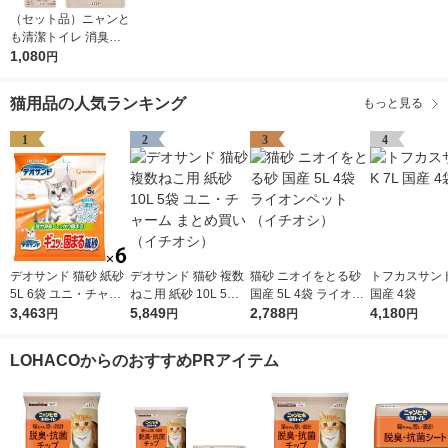
（セット品）ニャンと
も清潔トイレ 消臭プ
ロフェッショナル 猫
1,080
円
用 スプレー フレッシ
ュグリーンの香り 本
猫用品の人気ランキング
もっと見る
体270ml＋詰替240ml
まとめ買い
1
2
3
4
デオサンド 猫砂 紙砂
デオサンド 猫砂 複数
猫砂 ニオイをとる砂
トフカスサンド
5L 6袋 ユニ・チャー
ねこ用 紙砂 10L 5袋
国産 5L 4袋 ライオン
国産 4袋
ム まとめ買い
3,463
ユニ・チャーム まと
5,849
ペット（イチオシ）
2,788
4,180
円
円
円
円
め買い（イチオシ）
LOHACOからのおすすめPRアイテム