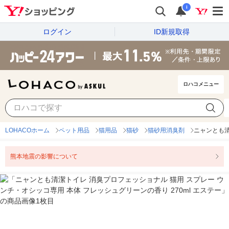
i
ログイン
ID新規取得
ロハコメニュー
LOHACOホーム
ペット用品
猫用品
猫砂
猫砂用消臭剤
ニャンとも清
熊本地震の影響について