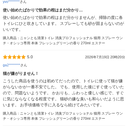
yvo********
さん
使い始めたばかりで効果の程はまだ分かり…
使い始めたばかりで効果の程はまだ分かりませんが、掃除の度に各
トイレにひと吹きしています。 スプレーしても砂が固まらないのが
いいです。
購入商品：ニャンとも清潔トイレ 消臭プロフェッショナル 猫用 スプレー ウン
チ・オシッコ専用 本体 フレッシュグリーンの香り 270ml エステー
5.0
2026年7月19日 20時20分
ga2********
さん
猫が嫌がりません！
こうした商品を使うのは初めてだったので、トイレに使って猫が嫌
がらないかが一番不安でした。 でも、使用した後にすぐ使っていた
ので、問題ないようです。 かおりも、ふわっと優しい感じで、すぐ
に気にならなくなる程度です。 猫砂の嫌な臭いも和らいだように思
います。 お手頃価格で手に入るなら続けてみたいです。
購入商品：ニャンとも清潔トイレ 消臭プロフェッショナル 猫用 スプレー ウン
チ・オシッコ専用 本体 フレッシュグリーンの香り 270ml エステー