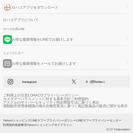
ロハコアプリをダウンロード
ロハコアプリについて
ロハコ公式LINE
お得な最新情報をLINEでお届けします
ニュースレター
お得な最新情報をメールでお届けします
Instagram
X（旧Twitter）
ご利用上の注意
LOHACOプライバシーポリシー
カスタマーハラスメントに対する基本方針
ご利用規約
アスクルのサイバーセキュリティ
特定商取引法に基づく表記
酒類販売管理者標識の掲示
古物営業法に基づく表記
医薬品の販売に関する表示
Yahoo!ショッピング
LINEヤフープライバシーポリシー
LINEヤフープライバシーセンター
利用規約
免責事項
Yahoo!ショッピングガイドライン
© LY Corporation