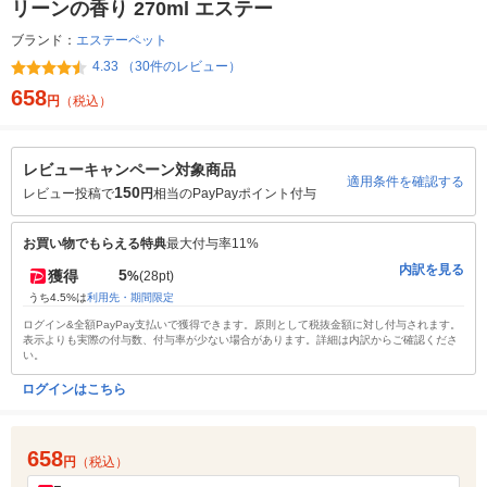
リーンの香り 270ml エステー
ブランド：
エステーペット
4.33 （30件のレビュー）
658
円
（税込）
レビューキャンペーン対象商品
適用条件を確認する
150
レビュー投稿で
円
相当のPayPayポイント付与
お買い物でもらえる特典
最大付与率11%
内訳を見る
5
獲得
%
(28pt)
うち4.5%は
利用先・期間限定
ログイン&全額PayPay支払いで獲得できます。原則として税抜金額に対し付与されます。
表示よりも実際の付与数、付与率が少ない場合があります。詳細は内訳からご確認くださ
い。
ログインはこちら
658
円
（税込）