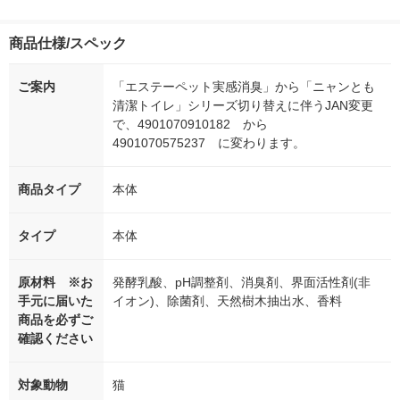
商品仕様/スペック
ご案内
「エステーペット実感消臭」から「ニャンとも
清潔トイレ」シリーズ切り替えに伴うJAN変更
で、4901070910182 から
4901070575237 に変わります。
商品タイプ
本体
タイプ
本体
原材料 ※お
発酵乳酸、pH調整剤、消臭剤、界面活性剤(非
手元に届いた
イオン)、除菌剤、天然樹木抽出水、香料
商品を必ずご
確認ください
対象動物
猫