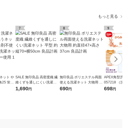
もっと見る
7
8
9
ネット や
SALE 無印良品 高密度織 繊
無印良品 ポリエステル両面
APEX角型洗濯
25 蛍光
維くずを通しにくい洗濯ネ
使える洗濯ネット 大物用 約
057218 （洗
れにくい
ット 平型 約縦70×横50cm
直径47×高さ37cm 良品計画
イヤ
1,690
690
698
円
円
円
ァスナー
良品計画