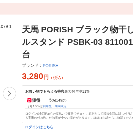
天馬 PORISH ブラック物干
ルスタンド PSBK-03 811001
台
ブランド：
PORISH
3,280
円
（税込）
お買い物でもらえる特典
最大付与率11%
5
獲得
%
(149pt)
うち4.5%は
利用先・期間限定
ログイン&全額PayPay支払いで獲得できます。原則として税抜金額に対し付与
も実際の付与数、付与率が少ない場合があります。詳細は内訳からご確認くださ
ログインはこちら