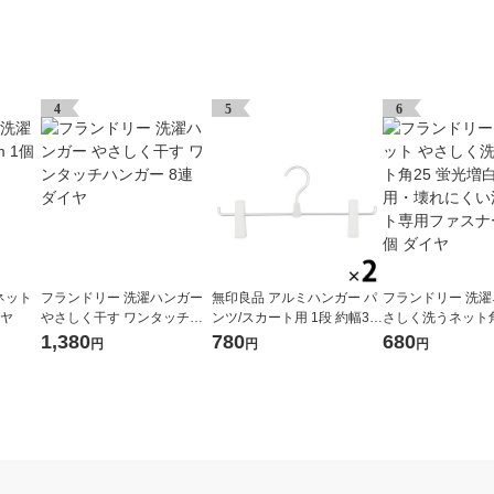
4
5
6
ネット
フランドリー 洗濯ハンガー
無印良品 アルミハンガー パ
フランドリー 洗濯
イヤ
やさしく干す ワンタッチハ
ンツ/スカート用 1段 約幅35
さしく洗うネット角
ンガー 8連 ダイヤ
×奥行3×高さ16cm 1セット
増白剤不使用・壊
1,380
780
680
円
円
円
（2個） 良品計画
洗濯ネット専用フ
使用 1個 ダイヤ