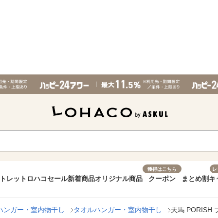
獲得はこちら
レ
トレット
ロハコセール
新着商品
オリジナル商品
クーポン
まとめ割
キ
ハンガー・室内物干し
タオルハンガー・室内物干し
天馬 PORISH