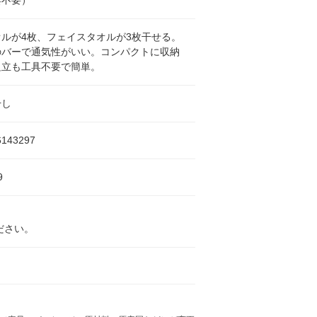
ルが4枚、フェイスタオルが3枚干せる。
のバーで通気性がいい。コンパクトに収納
組立も工具不要で簡単。
干し
6143297
9
ださい。