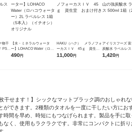
ック物干
【水・ミネラルウォータ
HAKU（ハク） メラノフォ
アイリスフーズ 
 PSB
ー】LOHACO Water（ロハ
ーカスＩＶ 45ｇ 資生
炭酸水 ラベルレス 5
コウォーター）2L ラベルレ
堂 おまけ付き
箱（24本入）
490
11,000
1,420
円
円
円
ス 1箱（5本入）（イチオ
シ） オリジナル
3枚干せます！】シックなマットブラック調のおしゃれ
とができます。2種類のタオルを一度に干したい方にお
す時間を早め、時短にもつなげられます。製品を手に取
もなく、使用もラクラクです。非常にコンパクトに折り
す。