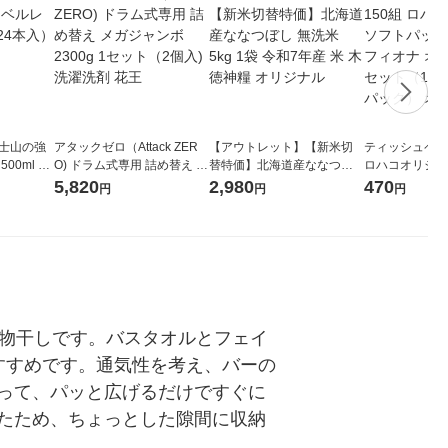
富士山の強
アタックゼロ（Attack ZER
【アウトレット】【新米切
ティッシュペーパ
00ml 1
O) ドラム式専用 詰め替え メ
替特価】北海道産ななつぼ
ロハコオリジナ
ガジャンボ 2300g 1セット
し 無洗米 5kg 1袋 令和7年産
ックティッシュ
5,820
2,980
470
円
円
円
（2個入) 洗濯洗剤 花王
米 木徳神糧 オリジナル
リジナル 1セ
5個入×2パック
ル
な物干しです。バスタオルとフェイ
すすめです。通気性を考え、バーの
って、パッと広げるだけですぐに
たため、ちょっとした隙間に収納