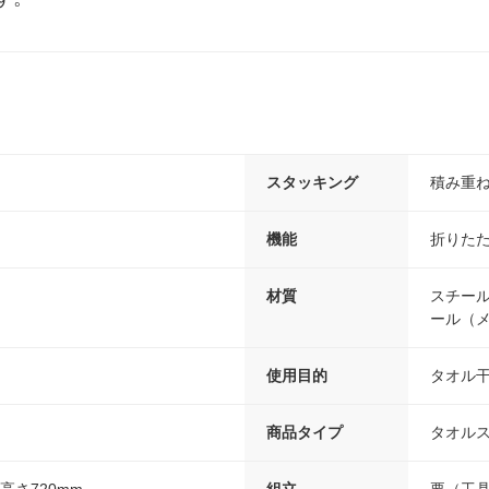
スタッキング
積み重
機能
折りた
材質
スチー
ール（
使用目的
タオル
商品タイプ
タオル
×高さ720mm
組立
要（工