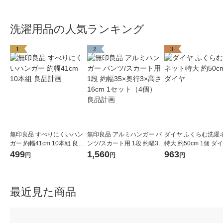
洗濯用品の人気ランキング
1
2
3
無印良品 すべりにくいハン
無印良品 アルミハンガー パ
ダイヤ ふくらむ洗濯
ガー 約幅41cm 10本組 良品
ンツ/スカート用 1段 約幅35
特大 約50cm 1個 ダ
計画
×奥行3×高さ16cm 1セット
499
1,560
963
円
円
円
（4個） 良品計画
最近見た商品