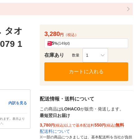
し タオ
3,280
円
（税込）
079 1
5
%
(149pt)
在庫あり
1
数量
カートに入れる
配送情報・送料について
内訳を見る
この商品は
LOHACO
が販売・発送します。
最短翌日お届け
されます。表示より
い。
3,780
550
無料
円
(税込)以上で基本配送料
円
(税込)
配送料について
※
一部の商品につきましては、基本配送料を当社が負担