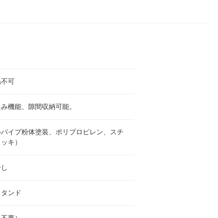
ね不可
たみ機能、隙間収納可能。
ルパイプ粉体塗装、ポリプロピレン、スチ
メッキ）
干し
スタンド
具不要）