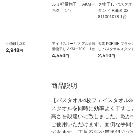
小物ほしSZ
アイリスオーヤマ アルミ軽
天馬 PORISH ブラ
量物干し AKMー70X 1台
し バスタオルスタンド
2,948
円
K-02 811001078 1台
4,550
2,510
円
円
商品説明
【バスタオル4枚フェイスタオル
スタオルを同時に効率よく干すこ
高さを段違いに致しました。乾か
ご使用いただけます。面倒な手間
できます。工具不要の簡単組立で