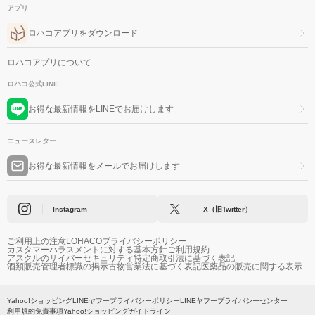
アプリ
ロハコアプリをダウンロード
ロハコアプリについて
ロハコ公式LINE
お得な最新情報をLINEでお届けします
ニュースレター
お得な最新情報をメールでお届けします
Instagram
X（旧Twitter）
ご利用上の注意
LOHACOプライバシーポリシー
カスタマーハラスメントに対する基本方針
ご利用規約
アスクルのサイバーセキュリティ
特定商取引法に基づく表記
酒類販売管理者標識の掲示
古物営業法に基づく表記
医薬品の販売に関する表示
Yahoo!ショッピング
LINEヤフープライバシーポリシー
LINEヤフープライバシーセンター
利用規約
免責事項
Yahoo!ショッピングガイドライン