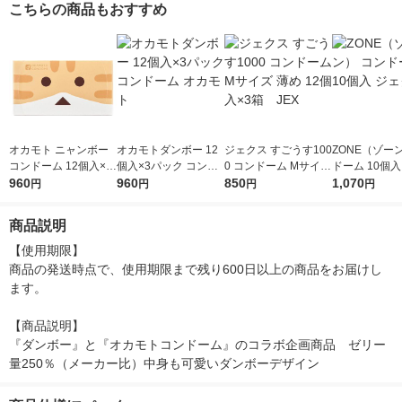
こちらの商品もおすすめ
オカモト ニャンボー
オカモトダンボー 12
ジェクス すごうす100
ZONE（ゾー
コンドーム 12個入×3
個入×3パック コンド
0 コンドーム Mサイズ
ドーム 10個入
箱
960
ーム オカモト
960
薄め 12個入×3箱 JE
850
ス
1,070
円
円
円
円
X
商品説明
【使用期限】

商品の発送時点で、使用期限まで残り600日以上の商品をお届けし
ます。

【商品説明】

『ダンボー』と『オカモトコンドーム』のコラボ企画商品　ゼリー
量250％（メーカー比）中身も可愛いダンボーデザイン