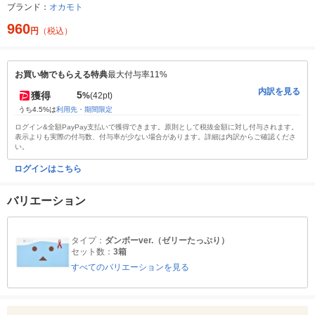
ブランド：
オカモト
960
円
（税込）
お買い物でもらえる特典
最大付与率11%
内訳を見る
5
獲得
%
(42pt)
うち4.5%は
利用先・期間限定
ログイン&全額PayPay支払いで獲得できます。原則として税抜金額に対し付与されます。
表示よりも実際の付与数、付与率が少ない場合があります。詳細は内訳からご確認くださ
い。
ログインはこちら
バリエーション
タイプ：
ダンボーver.（ゼリーたっぷり）
セット数：
3箱
すべてのバリエーションを見る