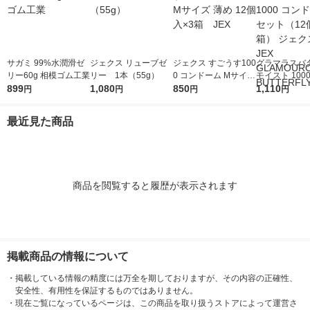
サガミ 99%水潤滑ゼ
ジェクス リューブゼ
ジェクス すごうす100
グラマラスバ
リー60g 相模ゴム工業
リー 1本（55g）
0 コンドーム Mサイズ
モイスト 100
899
1,080
薄め 12個入×3箱 JE
850
ーム 1セット
1,110
円
円
円
円
X
×2箱） ジェク
X GLAMOUR
最近見た商品
UTTERFLY
商品を閲覧すると履歴が表示されます
掲載商品の情報について
・
掲載している情報の精度には万全を期しておりますが、その内容の正確性、
安全性、有用性を保証するものではありません。
・
現在ご覧になっているページは、この商品を取り扱うストアによって運営さ