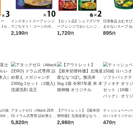
スー
インスタントスープ レンジ
【セット品】シェフズリザ
日清食品 おむす
 1セッ
でごちそう！ コーンのポタ
ーブ レンジでおいしいごち
まかないスープ 
 冷た
ージュ 1セット(10食) 清水
そうスープ 人気4種バラエテ
め 6個 カップスー
2,190
1,720
895
円
円
円
食品
ィセット レンジ対応スープ
タントスープ
清水食品
山の強
アタックゼロ（Attack ZER
【アウトレット】【新米切
ティッシュペーパー
ml 1
O) ドラム式専用 詰め替え メ
替特価】北海道産ななつぼ
ロハコオリジナル
ガジャンボ 2300g 1セット
し 無洗米 5kg 1袋 令和7年産
ックティッシュ フ
5,820
2,980
470
円
円
円
（2個入) 洗濯洗剤 花王
米 木徳神糧 オリジナル
リジナル 1セット
5個入×2パック）