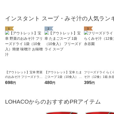
インスタント スープ・みそ汁の人気ラン
1
2
3
【アウトレット】宝幸 野菜
【アウトレット】宝幸 たま
フリーズドライ らく
のおみそ汁 フリーズドライ
ごスープ 1袋（10食入） フ
そ汁（12食）1箱 永
1袋（10食入）簡便 味噌汁
リーズドライ スープ
698
480
395
円
円
円
お味噌汁
LOHACOからのおすすめPRアイテム