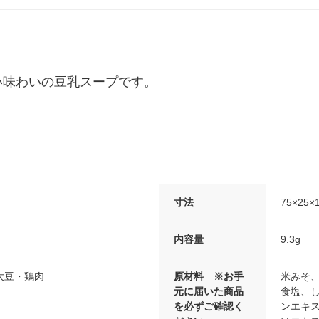
ル
い味わいの豆乳スープです。
寸法
75×25×
内容量
9.3g
大豆・鶏肉
原材料 ※お手
米みそ
元に届いた商品
食塩、
を必ずご確認く
ンエキ