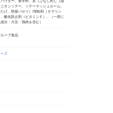
スパウダー、香辛料、具（ぶなしめじ（国
オニオンソテー、ソテーマッシュルーム、
いたけ、乾燥パセリ）/増粘剤（タマリン
）、酸化防止剤（ビタミンＥ）、（一部に
乳成分・大豆・鶏肉を含む）
グループ食品
フーズ