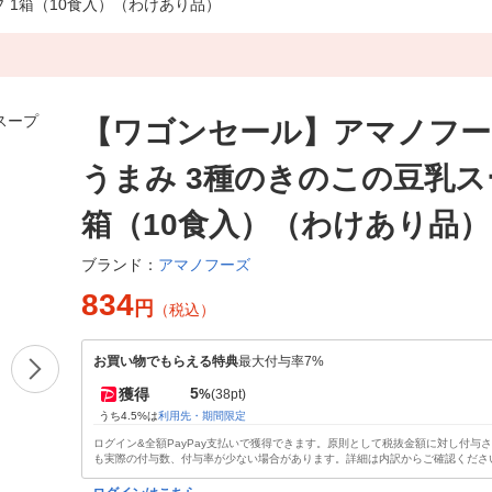
 1箱（10食入）（わけあり品）
【ワゴンセール】アマノフーズ
うまみ 3種のきのこの豆乳ス
箱（10食入）（わけあり品）
アマノフーズ
ブランド：
834
円
（税込）
お買い物でもらえる特典
最大付与率7%
5
獲得
%
(38pt)
うち4.5%は
利用先・期間限定
ログイン&全額PayPay支払いで獲得できます。原則として税抜金額に対し付与
も実際の付与数、付与率が少ない場合があります。詳細は内訳からご確認くださ