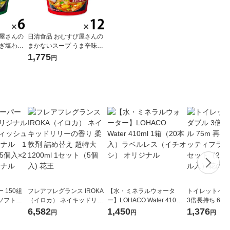
び屋さんの
日清食品 おむすび屋さんの
ねぎ塩わか
まかないスープ うま辛味噌
プ インス
チゲ 12個 カップスープ イン
1,775
円
スタントスープ
 150組
フレアフレグランス IROKA
【水・ミネラルウォータ
トイレットペー
ソフトパ
（イロカ） ネイキッドリリ
ー】LOHACO Water 410ml
3倍長持ち 6ロール 75
ィオナ オ
ーの香り 柔軟剤 詰め替え 超
1箱（20本入）ラベルレス
紙配合 スコッ
6,582
1,450
1,376
円
円
円
（10個：
特大 1200ml 1セット（5個
（イチオシ） オリジナル
パック 1セット
 オリジナ
入) 花王
ロール入）花の