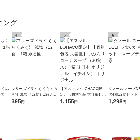
キング
4
5
6
らくみ
フリーズドライ らくらくみ
【アスクル・LOHACO限
クノール スープDE
谷園
そ汁 減塩（12食）1箱 永谷
定】【個別包装 大容量】つ
タ4種12食セット
園
ぶ入り コーンスープ （30食
リ 味の素
395
1,155
1,298
円
円
円
入）1箱 味日本 オリジナル
（イチオシ） オリジナル