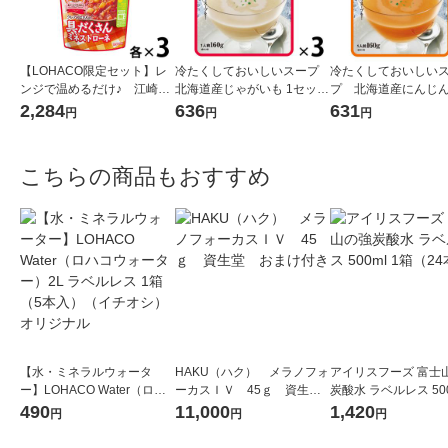
【LOHACO限定セット】レ
冷たくしておいしいスープ
冷たくしておいしい
ンジで温めるだけ♪ 江崎グ
北海道産じゃがいも 1セット
プ 北海道産にんじん
リコ クレアおばさんの具だ
（1個×3） 清水食品
ト（1個×3） 清水食品
2,284
636
631
円
円
円
くさんスープ3種アソートセ
い 夏 ポタージュ 冷製 朝ご
ット（9食）
はん 野菜スープ
こちらの商品もおすすめ
【水・ミネラルウォータ
HAKU（ハク） メラノフォ
アイリスフーズ 富士
ー】LOHACO Water（ロハ
ーカスＩＶ 45ｇ 資生
炭酸水 ラベルレス 500
コウォーター）2L ラベルレ
堂 おまけ付き
箱（24本入）
490
11,000
1,420
円
円
円
ス 1箱（5本入）（イチオ
シ） オリジナル