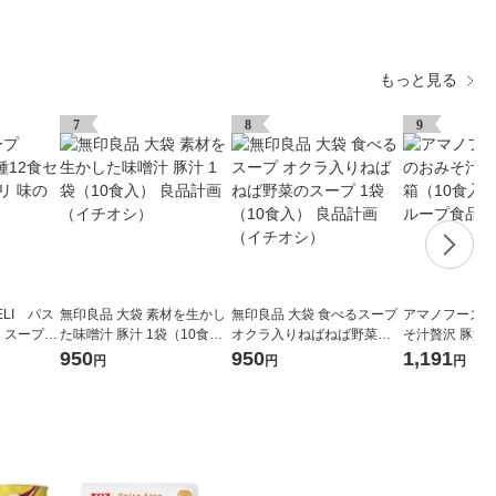
もっと見る
7
8
9
LI パス
無印良品 大袋 素材を生かし
無印良品 大袋 食べるスープ
アマノフーズ 
 スープデ
た味噌汁 豚汁 1袋（10食
オクラ入りねばねば野菜の
そ汁贅沢 豚汁 
入） 良品計画（イチオシ）
スープ 1袋（10食入） 良品
入） アサヒグ
950
950
1,191
円
円
円
計画（イチオシ）