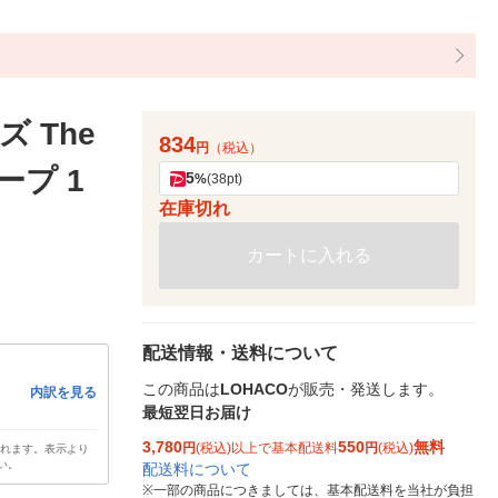
 The
834
円
（税込）
ープ 1
5
%
(38pt)
在庫切れ
カートに入れる
配送情報・送料について
この商品は
LOHACO
が販売・発送します。
内訳を見る
最短翌日お届け
3,780
550
無料
円
(税込)以上で基本配送料
円
(税込)
されます。表示より
い。
配送料について
※
一部の商品につきましては、基本配送料を当社が負担