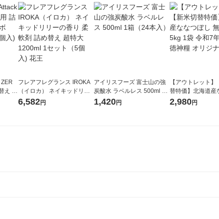
 ZER
フレアフレグランス IROKA
アイリスフーズ 富士山の強
【アウトレット】
替え メ
（イロカ） ネイキッドリリ
炭酸水 ラベルレス 500ml 1
替特価】北海道産
セット
ーの香り 柔軟剤 詰め替え 超
箱（24本入）
し 無洗米 5kg 1
6,582
1,420
2,980
円
円
円
王
特大 1200ml 1セット（5個
米 木徳神糧 オリ
入) 花王