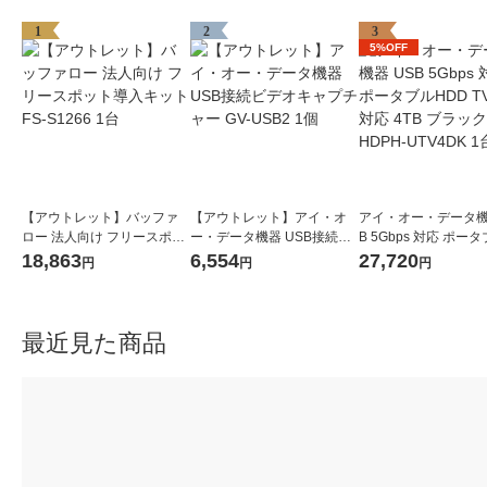
1
2
3
5%OFF
【アウトレット】バッファ
【アウトレット】アイ・オ
アイ・オー・データ機
ロー 法人向け フリースポッ
ー・データ機器 USB接続ビ
B 5Gbps 対応 ポー
ト導入キット FS-S1266 1台
デオキャプチャー GV-USB2
D TV録画対応 4TB 
18,863
6,554
27,720
円
円
円
1個
HDPH-UTV4DK 1台
最近見た商品