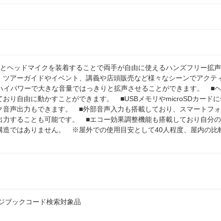
ーとヘッドマイクを装着することで両手が自由に使えるハンズフリー拡声
、ツアーガイドやイベント、講義や店頭販売など様々なシーンでアクテ
のハイパワーで大きな音量ではっきりと拡声させることができます。 ■
おり自由に動かすことができます。 ■USBメモリやmicroSDカード
音声出力もできます。 ■外部音声入力も搭載しており、スマートフォン
出力することも可能です。 ■エコー効果調整機能も搭載しており自分
構造ではありません。 ※屋外での使用目安として40人程度、屋内の比較
。
ンジブックコード検索対象品