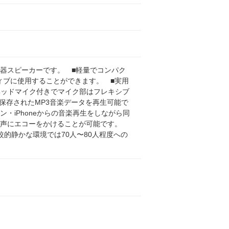
器スピーカーです。 ■軽量でコンパク
ィブに使用することができます。 ■実用
ヘッドマイク付きでマイク部はフレキシブ
に保存されたMP3音楽データを再生可能で
・iPhoneからの音楽再生をしながら同
の声にエコーをかけることが可能です。
的静かな環境では70人〜80人程度への