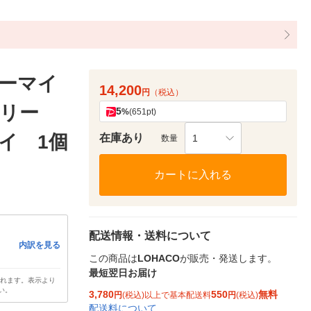
ーマイ
14,200
円
（税込）
フリー
5
%
(651pt)
ライ 1個
在庫あり
1
数量
カートに入れる
配送情報・送料について
内訳を見る
この商品は
LOHACO
が販売・発送します。
最短翌日お届け
されます。表示より
い。
3,780
550
無料
円
(税込)以上で基本配送料
円
(税込)
配送料について