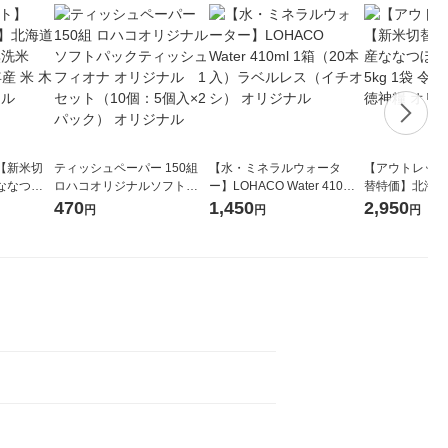
【新米切
ティッシュペーパー 150組
【水・ミネラルウォータ
【アウトレット
ななつぼ
ロハコオリジナルソフトパ
ー】LOHACO Water 410ml
替特価】北海道
袋 令和7年産
ックティッシュ フィオナ オ
1箱（20本入）ラベルレス
し 精白米 5kg
470
1,450
2,950
円
円
円
ジナル
リジナル 1セット（10個：
（イチオシ） オリジナル
米 木徳神糧 オ
5個入×2パック） オリジナ
ル