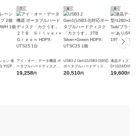
7
8
9
ション 省
アイ・オー・データ機器 ポ
USB3.2 Gen1(USB3.0)対応
液晶ディスプレイ 
 Y02FU
ータブルハードディスク
ポータブルハードディスク
0×1024/DVI
「カクうす」 ２ＴＢ Ｓ
「カクうす」 2TB Silver×Gr
ック/スピーカー
19,258
20,510
19,600
円
円
円
ｉｌｖｅｒ×Ｇｒｅｅｎ HD
een HDPX-UTSC2S 1個
フル保証 19S4Q
PX-UTS2S 1台