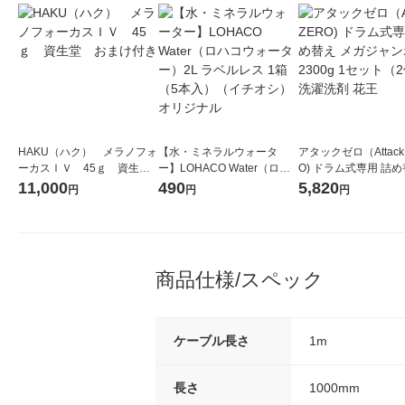
HAKU（ハク） メラノフォ
【水・ミネラルウォータ
アタックゼロ（Attack
ーカスＩＶ 45ｇ 資生
ー】LOHACO Water（ロハ
O) ドラム式専用 詰め
堂 おまけ付き
コウォーター）2L ラベルレ
ガジャンボ 2300g 1
11,000
490
5,820
円
円
円
ス 1箱（5本入）（イチオ
（2個入) 洗濯洗剤 花
シ） オリジナル
商品仕様/スペック
ケーブル長さ
1m
長さ
1000mm