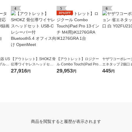
4
5
6
30%OFF
器 US
【アウトレット】SHOKZ 骨
【アウトレット】ロジクー
ヤザワコーポレー
タブルHD
伝導ワイヤレスヘッドセッ
ル Combo Touch(iPad Pro 1
エネタップ 2個口 白
ブラック
ト USB-Cレシーバー付 Blue
3インチ M4用)iK1276GRA I
210WH 1個
27,916
29,953
445
円
円
円
tooth5.4 オフィス向け Open
K1276GRA 1台
Meet
商品を閲覧すると履歴が表示されます