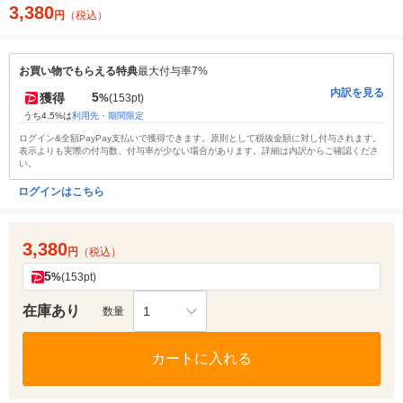
3,380
円
（税込）
お買い物でもらえる特典
最大付与率7%
内訳を見る
5
獲得
%
(153pt)
うち4.5%は
利用先・期間限定
ログイン&全額PayPay支払いで獲得できます。原則として税抜金額に対し付与されます。
表示よりも実際の付与数、付与率が少ない場合があります。詳細は内訳からご確認くださ
い。
ログインはこちら
3,380
円
（税込）
5
%
(153pt)
在庫あり
1
数量
カートに入れる