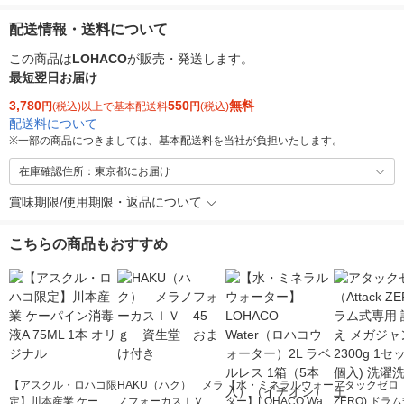
配送情報・送料について
この商品は
LOHACO
が販売・発送します。
最短翌日お届け
3,780
550
無料
円
(税込)以上で基本配送料
円
(税込)
配送料について
※
一部の商品につきましては、基本配送料を当社が負担いたします。
在庫確認住所：東京都にお届け
賞味期限/使用期限・返品について
こちらの商品もおすすめ
【アスクル・ロハコ限
HAKU（ハク） メラ
【水・ミネラルウォー
アタックゼロ（A
定】川本産業 ケーパ
ノフォーカスＩＶ 4
ター】LOHACO Wate
ZERO) ドラ