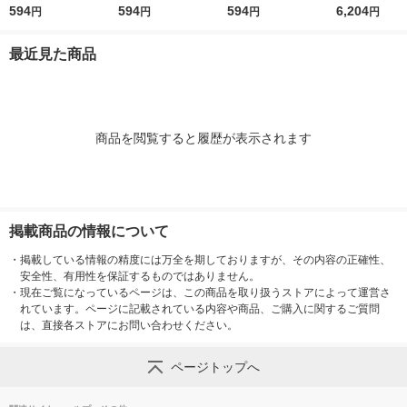
保存 おにぎり カレー
594
保存おにぎり トマト
594
保存おにぎり おかか
594
2 1セット(1缶×
6,204
円
円
円
円
風味 1個
混ぜごはん 49872411
4987241197415 1個
97439 1個
最近見た商品
商品を閲覧すると履歴が表示されます
掲載商品の情報について
・
掲載している情報の精度には万全を期しておりますが、その内容の正確性、
安全性、有用性を保証するものではありません。
・
現在ご覧になっているページは、この商品を取り扱うストアによって運営さ
れています。ページに記載されている内容や商品、ご購入に関するご質問
は、直接各ストアにお問い合わせください。
ページトップへ