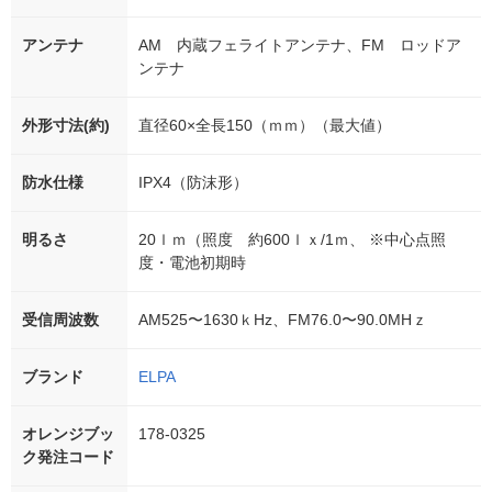
アンテナ
AM 内蔵フェライトアンテナ、FM ロッドア
ンテナ
外形寸法(約)
直径60×全長150（ｍｍ）（最大値）
防水仕様
IPX4（防沫形）
明るさ
20ｌｍ（照度 約600ｌｘ/1ｍ、 ※中心点照
度・電池初期時
受信周波数
AM525〜1630ｋHz、FM76.0〜90.0MHｚ
ブランド
ELPA
オレンジブッ
178-0325
ク発注コード