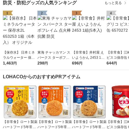
防災・防犯グッズの人気ランキング
もっと見る
1
2
3
4
【保存水】 日本ミネ
東海 チャッカマン ス
【非常食】井村屋 え
【非常食】江
ラルウォーター 保存
パークス ターボフレ
いようかん 2453 1組
ビスコ保存缶 6
水2L 653253 1箱（6
1,463
イム 点火棒 抗菌 防災
298
(5本入)
696
2 1缶
644
円
円
円
円
本入） オリジナル
LOHACOからのおすすめPRアイテム
【非常食】ロート製薬
【非常食】ロート製薬
【非常食】ロート製薬
【非常食】江
ハートフード5年常温
ハートフード5年常温
ハートフード5年常温
ビスコ保存缶 6