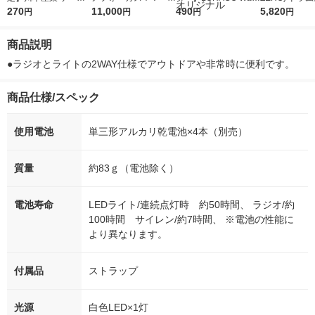
イン消毒液A 75ML 1
270
5ｇ 資生堂 おまけ
11,000
r（ロハコウォータ
490
詰め替え メガ
5,820
円
円
円
円
本 オリジナル
付き
ー）2L ラベルレス 1
ボ 2300g 1
箱（5本入）（イチオ
個入) 洗濯洗剤
商品説明
シ） オリジナル
●ラジオとライトの2WAY仕様でアウトドアや非常時に便利です。
商品仕様/スペック
使用電池
単三形アルカリ乾電池×4本（別売）
質量
約83ｇ（電池除く）
電池寿命
LEDライト/連続点灯時 約50時間、 ラジオ/約
100時間 サイレン/約7時間、 ※電池の性能に
より異なります。
付属品
ストラップ
光源
白色LED×1灯