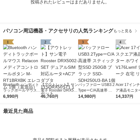
投稿されたレビューはまだありません。
パソコン周辺機器・アクセサリの人気ランキング
もっと見る
1
2
3
4
Bluetooth ハンディト
【アウトレット】サン
バッファロー USB3.2
Acer 17イ
ラックボールマウス R
電子 Rooster DRX500
TypeーC/A高速帯 ス
ア液晶モニター
elacon メディアコン
6,990
2-SET デュアルSIM対
46,760
ティック型SSD 250G
14,980
イト V176Lw
14,337
円
円
円
円
トロールボタン M-RT
応ルータ+ACアダプタ
B ブラック SSD-SDH
ワーク 在宅 
1BRXBK エレコム 1
11SDRX50ST1 1セッ
250U3-BA 1個
最近見た商品
個（直送品）
ト