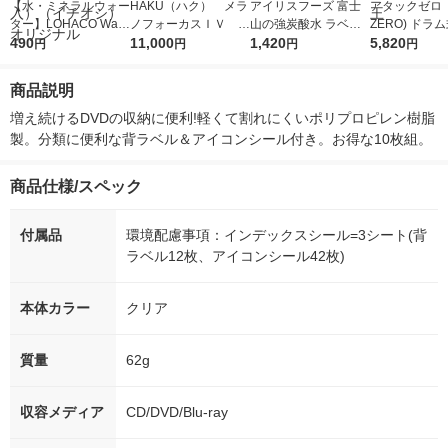
【水・ミネラルウォー
HAKU（ハク） メラ
アイリスフーズ 富士
アタックゼロ（A
ター】LOHACO Wate
ノフォーカスＩＶ 4
山の強炭酸水 ラベル
ZERO) ドラ
r（ロハコウォータ
490
5ｇ 資生堂 おまけ
11,000
レス 500ml 1箱（24
1,420
詰め替え メガ
5,820
円
円
円
円
ー）2L ラベルレス 1
付き
本入）
ボ 2300g 1
箱（5本入）（イチオ
個入) 洗濯洗剤
商品説明
シ） オリジナル
増え続けるDVDの収納に便利!軽くて割れにくいポリプロピレン樹脂
製。分類に便利な背ラベル＆アイコンシール付き。お得な10枚組。
商品仕様/スペック
付属品
環境配慮事項：インデックスシール=3シート(背
ラベル12枚、アイコンシール42枚)
本体カラー
クリア
質量
62g
収容メディア
CD/DVD/Blu-ray