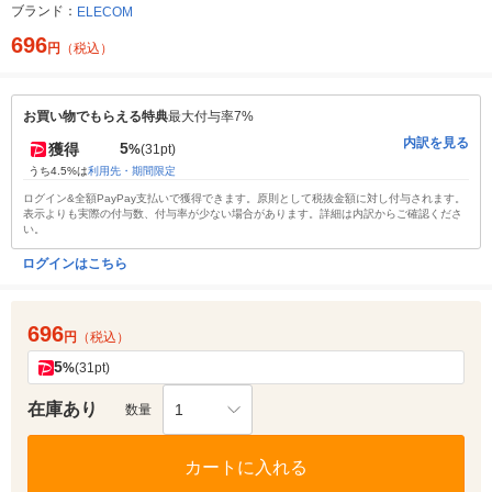
ブランド：
ELECOM
696
円
（税込）
お買い物でもらえる特典
最大付与率7%
内訳を見る
5
獲得
%
(31pt)
うち4.5%は
利用先・期間限定
ログイン&全額PayPay支払いで獲得できます。原則として税抜金額に対し付与されます。
表示よりも実際の付与数、付与率が少ない場合があります。詳細は内訳からご確認くださ
い。
ログインはこちら
696
円
（税込）
5
%
(31pt)
在庫あり
1
数量
カートに入れる