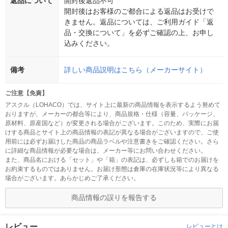
返品について
開封後返品不可
開封後はお客様のご都合による返品はお受けで
きません。返品については、ご利用ガイド「返
品・交換について」を必ずご確認の上、お申し
込みください。
備考
詳しい商品説明はこちら（メーカーサイト）
ご注意【免責】
アスクル（LOHACO）では、サイト上に最新の商品情報を表示するよう努めて
おりますが、メーカーの都合等により、商品規格・仕様（容量、パッケージ、
原材料、原産国など）が変更される場合がございます。このため、実際にお届
けする商品とサイト上の商品情報の表記が異なる場合がございますので、ご使
用前には必ずお届けした商品の商品ラベルや注意書きをご確認ください。さら
に詳細な商品情報が必要な場合は、メーカー等にお問い合わせください。
また、商品名における「セット」や「箱」の表記は、必ずしも箱でのお届けを
お約束するものではありません。お届け形態は倉庫の在庫状況等により異なる
場合がございます。あらかじめご了承ください。
商品情報の誤りを報告する
レビュー
レビューとは