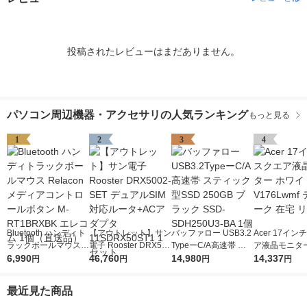
投稿されたレビューはまだありません。
パソコン周辺機器・アクセサリの人気ランキング
もっと見る
1
2
3
4
Bluetooth ハンディト
【アウトレット】サン
バッファロー USB3.2
Acer 17イ
ラックボールマウス R
電子 Rooster DRX500
TypeーC/A高速帯 ス
ア液晶モニター
elacon メディアコン
6,990
2-SET デュアルSIM対
46,760
ティック型SSD 250G
14,980
イト V176Lw
14,337
円
円
円
円
トロールボタン M-RT
応ルータ+ACアダプタ
B ブラック SSD-SDH
ワーク 在宅 
1BRXBK エレコム 1
11SDRX50ST1 1セッ
250U3-BA 1個
最近見た商品
個（直送品）
ト