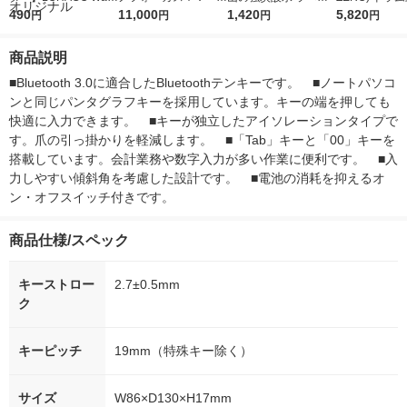
r（ロハコウォータ
490
5ｇ 資生堂 おまけ
11,000
レス 500ml 1箱（24
1,420
詰め替え メガ
5,820
円
円
円
円
ー）2L ラベルレス 1
付き
本入）
ボ 2300g 1
箱（5本入）（イチオ
個入) 洗濯洗剤
商品説明
シ） オリジナル
■Bluetooth 3.0に適合したBluetoothテンキーです。　■ノートパソコ
ンと同じパンタグラフキーを採用しています。キーの端を押しても
快適に入力できます。　■キーが独立したアイソレーションタイプで
す。爪の引っ掛かりを軽減します。　■「Tab」キーと「00」キーを
搭載しています。会計業務や数字入力が多い作業に便利です。　■入
力しやすい傾斜角を考慮した設計です。　■電池の消耗を抑えるオ
ン・オフスイッチ付きです。
商品仕様/スペック
キーストロー
2.7±0.5mm
ク
キーピッチ
19mm（特殊キー除く）
サイズ
W86×D130×H17mm