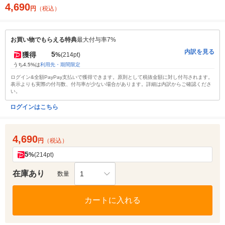
4,690
円
（税込）
お買い物でもらえる特典
最大付与率7%
内訳を見る
5
獲得
%
(214pt)
うち4.5%は
利用先・期間限定
ログイン&全額PayPay支払いで獲得できます。原則として税抜金額に対し付与されます。
表示よりも実際の付与数、付与率が少ない場合があります。詳細は内訳からご確認くださ
い。
ログインはこちら
4,690
円
（税込）
5
%
(214pt)
在庫あり
1
数量
カートに入れる