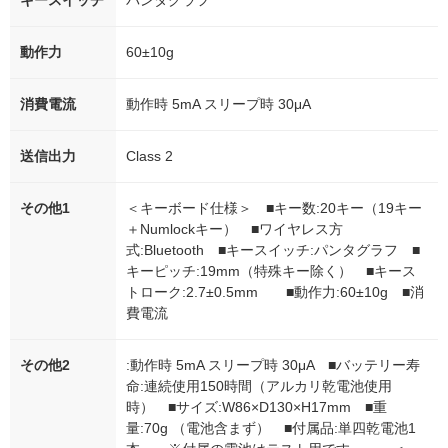
キースイッチ
パンタグラフ
動作力
60±10g
消費電流
動作時 5mA スリープ時 30μA
送信出力
Class 2
その他1
＜キーボード仕様＞ ■キー数:20キー（19キー
＋Numlockキー） ■ワイヤレス方
式:Bluetooth ■キースイッチ:パンタグラフ ■
キーピッチ:19mm（特殊キー除く） ■キース
トローク:2.7±0.5mm ■動作力:60±10g ■消
費電流
その他2
:動作時 5mA スリープ時 30μA ■バッテリー寿
命:連続使用150時間（アルカリ乾電池使用
時） ■サイズ:W86×D130×H17mm ■重
量:70g （電池含まず） ■付属品:単四乾電池1