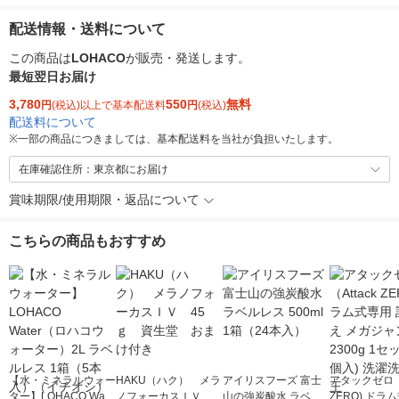
配送情報・送料について
この商品は
LOHACO
が販売・発送します。
最短翌日お届け
3,780
550
無料
円
(税込)以上で基本配送料
円
(税込)
配送料について
※
一部の商品につきましては、基本配送料を当社が負担いたします。
在庫確認住所：東京都にお届け
賞味期限/使用期限・返品について
こちらの商品もおすすめ
【水・ミネラルウォー
HAKU（ハク） メラ
アイリスフーズ 富士
アタックゼロ（A
ター】LOHACO Wate
ノフォーカスＩＶ 4
山の強炭酸水 ラベル
ZERO) ドラ