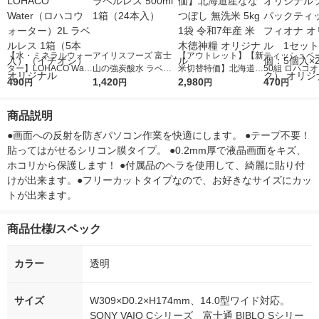
【水・ミネラルウォー
アイリスフーズ 富士
【アウトレット】【新
ティッシュペー
ター】LOHACO Wate
山の強炭酸水 ラベル
米切替特価】北海道産
50組 ロハコ
r（ロハコウォータ
490
レス 500ml 1箱（24
1,420
ななつぼし 無洗米 5k
2,980
ルソフトパッ
470
円
円
円
円
ー）2L ラベルレス 1
本入）
g 1袋 令和7年産 米 木
シュ フィオナ
箱（5本入）（イチオ
徳神糧 オリジナル
ナル 1セット
商品説明
シ） オリジナル
個：5個入×2
オリジナル
●画面への反射を防ぎパソコン作業を快適にします。 ●テープ不要！
貼ってはがせるシリコン膜タイプ。 ●0.2mm厚で液晶画面をキズ、
ホコリから保護します！ ●付属品のヘラを使用して、綺麗に貼り付
けが出来ます。●フリーカットタイプなので、お好きなサイズにカッ
トが出来ます。
商品仕様/スペック
カラー
透明
サイズ
W309×D0.2×H174mm、14.0型ワイド対応。
SONY VAIO Cシリーズ 富士通 BIBLO Sシリー