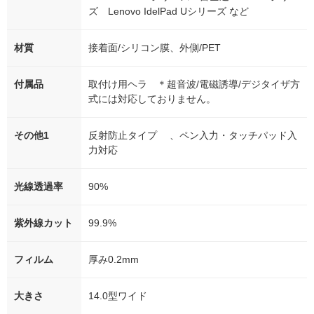
ズ Lenovo IdelPad Uシリーズ など
材質
接着面/シリコン膜、外側/PET
付属品
取付け用ヘラ ＊超音波/電磁誘導/デジタイザ方
式には対応しておりません。
その他1
反射防止タイプ 、ペン入力・タッチパッド入
力対応
光線透過率
90%
紫外線カット
99.9%
フィルム
厚み0.2mm
大きさ
14.0型ワイド