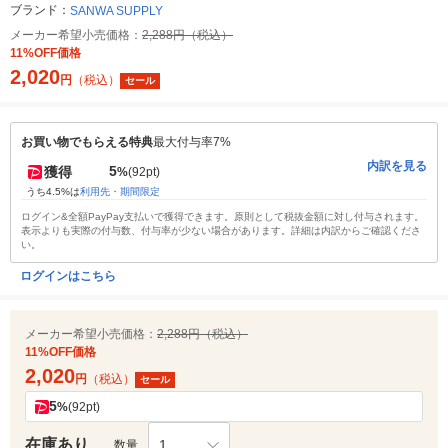
ブランド：
SANWA SUPPLY
メーカー希望小売価格：
2,288円（税込）
11%OFF価格
2,020
円
（税込）
セール
お買い物でもらえる特典
最大付与率7%
内訳を見る
5
獲得
%
(92pt)
うち4.5%は
利用先・期間限定
ログイン&全額PayPay支払いで獲得できます。原則として税抜金額に対し付与されます。
表示よりも実際の付与数、付与率が少ない場合があります。詳細は内訳からご確認くださ
い。
ログインはこちら
メーカー希望小売価格：
2,288円（税込）
11%OFF価格
2,020
円
（税込）
セール
5
%
(92pt)
在庫あり
1
数量