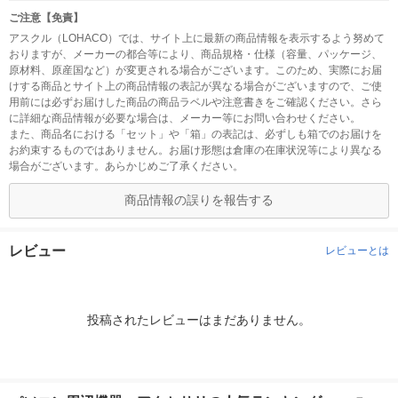
ご注意【免責】
アスクル（LOHACO）では、サイト上に最新の商品情報を表示するよう努めて
おりますが、メーカーの都合等により、商品規格・仕様（容量、パッケージ、
原材料、原産国など）が変更される場合がございます。このため、実際にお届
けする商品とサイト上の商品情報の表記が異なる場合がございますので、ご使
用前には必ずお届けした商品の商品ラベルや注意書きをご確認ください。さら
に詳細な商品情報が必要な場合は、メーカー等にお問い合わせください。
また、商品名における「セット」や「箱」の表記は、必ずしも箱でのお届けを
お約束するものではありません。お届け形態は倉庫の在庫状況等により異なる
場合がございます。あらかじめご了承ください。
商品情報の誤りを報告する
レビュー
レビューとは
投稿されたレビューはまだありません。