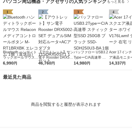
パソコン周辺機器・アクセサリの人気ランキング
もっと見る
1
2
3
4
Bluetooth ハンディト
【アウトレット】サン
バッファロー USB3.2
Acer 17イ
ラックボールマウス R
電子 Rooster DRX500
TypeーC/A高速帯 ス
ア液晶モニター
elacon メディアコン
6,990
2-SET デュアルSIM対
46,760
ティック型SSD 250G
14,980
イト V176Lw
14,337
円
円
円
円
トロールボタン M-RT
応ルータ+ACアダプタ
B ブラック SSD-SDH
ワーク 在宅 
1BRXBK エレコム 1
11SDRX50ST1 1セッ
250U3-BA 1個
最近見た商品
個（直送品）
ト
商品を閲覧すると履歴が表示されます