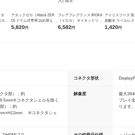
ータ
アタックゼロ（Attack ZER
フレアフレグランス IROKA
アイリスフーズ 
r（ロハ
O) ドラム式専用 詰め替え メ
（イロカ） ネイキッドリリ
炭酸水 ラベルレス 5
ベルレ
ガジャンボ 2300g 1セット
ーの香り 柔軟剤 詰め替え 超
箱（24本入）
5,820
6,582
1,420
円
円
円
チオ
（2個入) 洗濯洗剤 花王
特大 1200ml 1セット（5個
入) 花王
コネクタ形状
Displa
tコネクタ部）：約
解像度
最大384
5×H9.5mm※コネクタシェルを除く
プレイ
タ部）：約
ります
45mm×H12mm ※コネクタシェ
1.2/HDMI 2.0
その他商品仕様
・パッケ