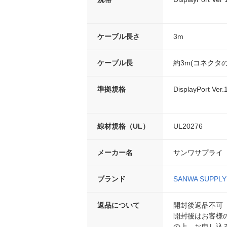
ケーブル長さ
3m
ケーブル長
約3m(コネクタ
準拠規格
DisplayPort Ver
線材規格（UL）
UL20276
メーカー名
サンワサプライ
ブランド
SANWA SUPPLY
返品について
開封後返品不可
開封後はお客様
の上、お申し込