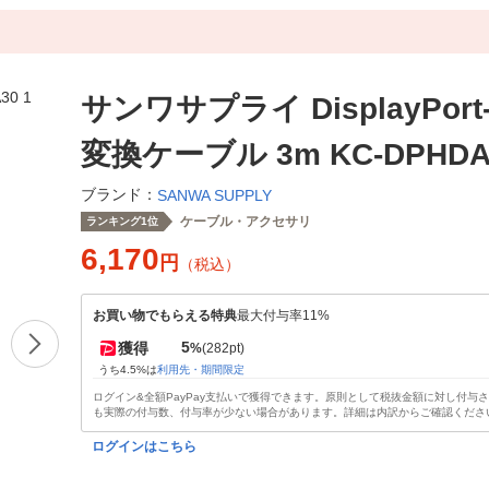
サンワサプライ DisplayPort-
変換ケーブル 3m KC-DPHDA
ブランド：
SANWA SUPPLY
ケーブル・アクセサリ
ランキング1位
6,170
円
（税込）
お買い物でもらえる特典
最大付与率11%
5
獲得
%
(282pt)
うち4.5%は
利用先・期間限定
ログイン&全額PayPay支払いで獲得できます。原則として税抜金額に対し付与
も実際の付与数、付与率が少ない場合があります。詳細は内訳からご確認くださ
ログインはこちら