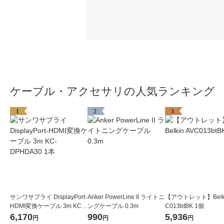
ケーブル・アクセサリの人気ランキング
1
2
3
サンワサプライ DisplayPort-
Anker PowerLine II ライトニ
【アウトレット】Belki
HDMI変換ケーブル 3m KC-
ングケーブル 0.3m
C013btBK 1個
DPHDA30 1本
6,170
990
5,936
円
円
円