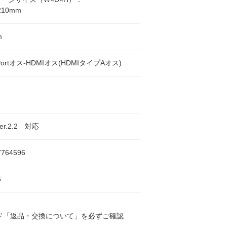
210mm
m
ayPortオス-HDMIオス(HDMIタイプAオス)
Ver.2.2 対応
7764596
6
ド「返品・交換について」を必ずご確認