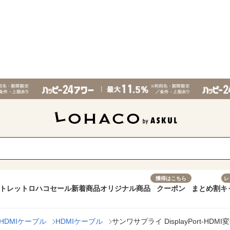
獲得はこちら
レ
トレット
ロハコセール
新着商品
オリジナル商品
クーポン
まとめ割
キ
HDMIケーブル
HDMIケーブル
サンワサプライ DisplayPort-HDMI