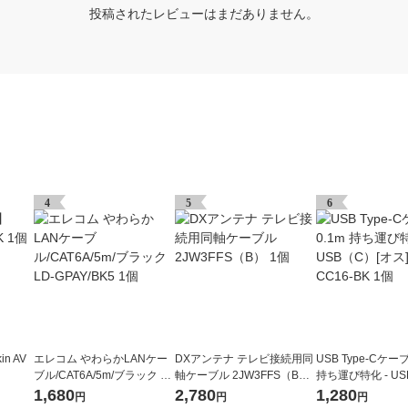
投稿されたレビューはまだありません。
4
5
6
n AV
エレコム やわらかLANケー
DXアンテナ テレビ接続用同
USB Type-Cケーブ
ブル/CAT6A/5m/ブラック LD
軸ケーブル 2JW3FFS（B）
持ち運び特化 - US
-GPAY/BK5 1個
1個
ス] CB-CC16-BK 
1,680
2,780
1,280
円
円
円