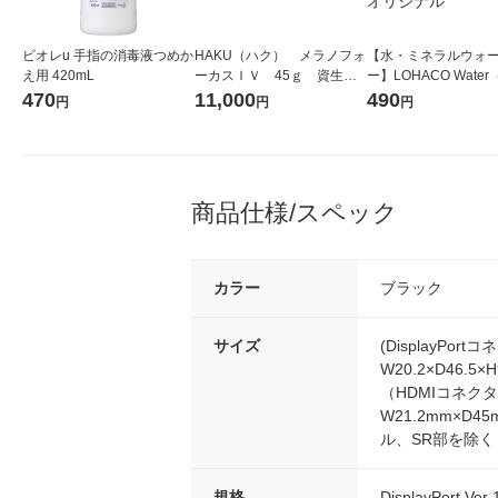
ビオレu 手指の消毒液つめか
HAKU（ハク） メラノフォ
【水・ミネラルウォ
え用 420mL
ーカスＩＶ 45ｇ 資生
ー】LOHACO Wate
堂 おまけ付き
コウォーター）2L ラ
470
11,000
490
円
円
円
ス 1箱（5本入）（イ
シ） オリジナル
商品仕様/スペック
カラー
ブラック
サイズ
(DisplayPor
W20.2×D46.
（HDMIコネク
W21.2mm×D
ル、SR部を除く
規格
DisplayPort Ver 