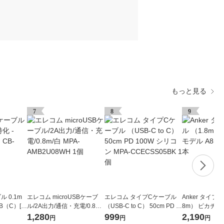
もっと見る
7
8
9
ル 0.1m
エレコム microUSBケーブ
エレコム タイプCケーブル
Anker タイプ
B（C）[オ
ル/2A出力/通信・充電/0.8m/
（USB-C to C） 50cm PD 1
8m） ピカチュ
1個
白 MPA-AMB2U08WH 1個
00W シリコン MPA-CCECS
53N71ー72 1
1,280
999
2,190
円
円
円