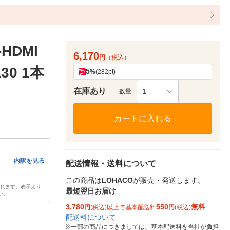
HDMI
6,170
円
（税込）
30 1本
5
%
(282pt)
在庫あり
1
数量
カートに入れる
内訳を見る
配送情報・送料について
この商品は
LOHACO
が販売・発送します。
されます。表示より
最短翌日お届け
い。
3,780
550
無料
円
(税込)以上で基本配送料
円
(税込)
配送料について
※
一部の商品につきましては、基本配送料を当社が負担