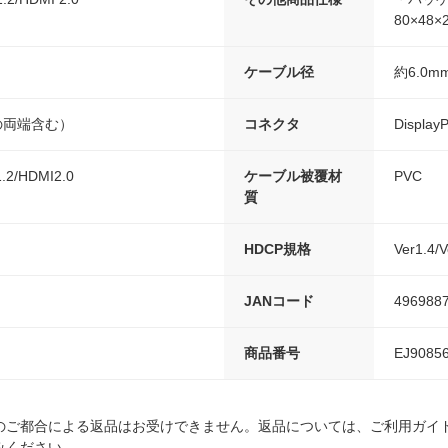
80×48×
ケーブル径
約6.0m
の両端含む）
コネクタ
Displ
.1.2/HDMI2.0
ケーブル被覆材
PVC
質
HDCP規格
Ver1.4/
JANコード
496988
商品番号
EJ9085
のご都合による返品はお受けできません。返品については、ご利用ガイ
みください。