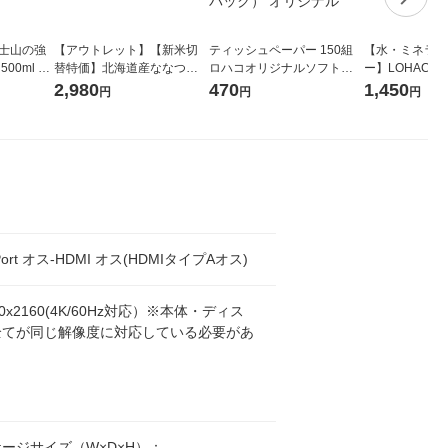
富士山の強
【アウトレット】【新米切
ティッシュペーパー 150組
【水・ミネラル
00ml 1
替特価】北海道産ななつぼ
ロハコオリジナルソフトパ
ー】LOHACO Wa
し 無洗米 5kg 1袋 令和7年産
ックティッシュ フィオナ オ
1箱（20本入
2,980
470
1,450
円
円
円
米 木徳神糧 オリジナル
リジナル 1セット（10個：
（イチオシ） 
5個入×2パック） オリジナ
ル
yPort オス-HDMI オス(HDMIタイプAオス)
0x2160(4K/60Hz対応）※本体・ディス
全てが同じ解像度に対応している必要があ
。
ージサイズ（W×D×H）：