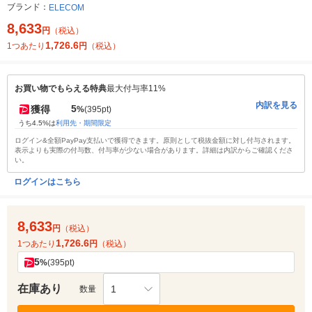
ブランド：
ELECOM
8,633
円
（税込）
1,726.6
1つあたり
円
（税込）
お買い物でもらえる特典
最大付与率11%
内訳を見る
5
獲得
%
(395pt)
うち4.5%は
利用先・期間限定
ログイン&全額PayPay支払いで獲得できます。原則として税抜金額に対し付与されます。
表示よりも実際の付与数、付与率が少ない場合があります。詳細は内訳からご確認くださ
い。
ログインはこちら
8,633
円
（税込）
1,726.6
1つあたり
円
（税込）
5
%
(395pt)
在庫あり
1
数量