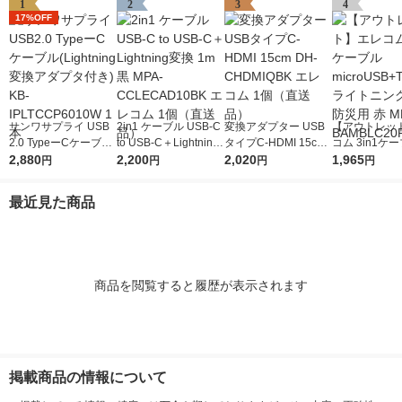
1
2
3
4
17%OFF
サンワサプライ USB
2in1 ケーブル USB-C
変換アダプター USB
【アウトレッ
2.0 TypeーCケーブル
to USB-C＋Lightning
タイプC-HDMI 15cm
コム 3in1ケー
(Lightning変換アダプ
2,880
変換 1m 黒 MPA-CCL
2,200
DH-CHDMIQBK エレ
2,020
croUSB+Typ
1,965
円
円
円
円
タ付き) KB-IPLTCCP6
ECAD10BK エレコム
コム 1個（直送品）
トニング 2m 
010W 1本
1個（直送品）
赤 MPA-BAMB
最近見た商品
D 1個
商品を閲覧すると履歴が表示されます
掲載商品の情報について