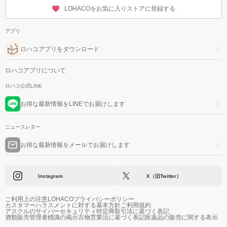
LOHACOをお気に入りストアに登録する
アプリ
ロハコアプリをダウンロード
ロハコアプリについて
ロハコ公式LINE
お得な最新情報をLINEでお届けします
ニュースレター
お得な最新情報をメールでお届けします
Instagram
X（旧Twitter）
ご利用上の注意
LOHACOプライバシーポリシー
カスタマーハラスメントに対する基本方針
ご利用規約
アスクルのサイバーセキュリティ
特定商取引法に基づく表記
酒類販売管理者標識の掲示
古物営業法に基づく表記
医薬品の販売に関する表示