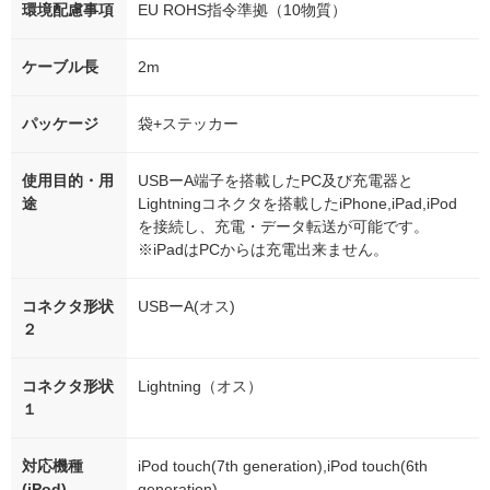
環境配慮事項
EU ROHS指令準拠（10物質）
ケーブル長
2m
パッケージ
袋+ステッカー
使用目的・用
USBーA端子を搭載したPC及び充電器と
途
Lightningコネクタを搭載したiPhone,iPad,iPod
を接続し、充電・データ転送が可能です。
※iPadはPCからは充電出来ません。
コネクタ形状
USBーA(オス)
２
コネクタ形状
Lightning（オス）
１
対応機種
iPod touch(7th generation),iPod touch(6th
(iPod)
generation)