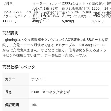
HAKU（ハク） メラ
【水・ミネラルウォー
アタックゼロ（Attack
フレアフレグラ
ノフォーカスＩＶ 4
ター】LOHACO Wate
ZERO) ドラム式専用
ROKA（イロ
5ｇ 資生堂 おまけ
11,000
r（ロハコウォータ
490
詰め替え メガジャン
5,820
イキッドリリ
6,582
円
円
円
円
付き
ー）2L ラベルレス 1
ボ 2300g 1セット（2
柔軟剤 詰め替
箱（5本入）（イチオ
個入) 洗濯洗剤 花王
大 1200ml 
商品説明
シ） オリジナル
（5個入) 花王
Lightningコネクタ搭載機器とパソコンやAC充電器のUSBポートを接
続して充電・データ通信ができるUSBケーブル。※iPadはパソコン
からは充電出来ません。サビなどに強く、信号劣化を抑える金メッ
キピンを採用しています。データ転送・充電ケーブル。
商品仕様/スペック
カラー
ホワイト
長さ
2.0m ※コネクタ含まず
保証期間
1年