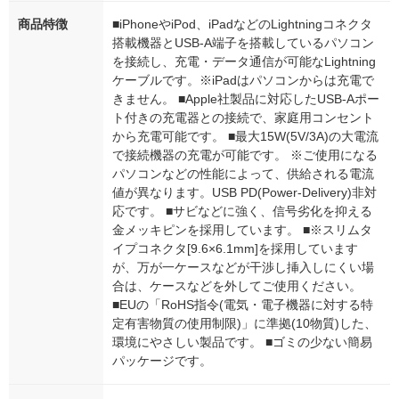
商品特徴
■iPhoneやiPod、iPadなどのLightningコネクタ
搭載機器とUSB-A端子を搭載しているパソコン
を接続し、充電・データ通信が可能なLightning
ケーブルです。※iPadはパソコンからは充電で
きません。 ■Apple社製品に対応したUSB-Aポー
ト付きの充電器との接続で、家庭用コンセント
から充電可能です。 ■最大15W(5V/3A)の大電流
で接続機器の充電が可能です。 ※ご使用になる
パソコンなどの性能によって、供給される電流
値が異なります。USB PD(Power-Delivery)非対
応です。 ■サビなどに強く、信号劣化を抑える
金メッキピンを採用しています。 ■※スリムタ
イプコネクタ[9.6×6.1mm]を採用しています
が、万が一ケースなどが干渉し挿入しにくい場
合は、ケースなどを外してご使用ください。
■EUの「RoHS指令(電気・電子機器に対する特
定有害物質の使用制限)」に準拠(10物質)した、
環境にやさしい製品です。 ■ゴミの少ない簡易
パッケージです。