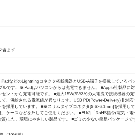
クタ含まず
Pod、iPadなどのLightningコネクタ搭載機器とUSB-A端子を搭載し
gケーブルです。※iPadはパソコンからは充電できません。 ■Apple社製品
セントから充電可能です。 ■最大15W(5V/3A)の大電流で接続機器
、供給される電流値が異なります。USB PD(Power-Delivery)
を採用しています。 ■※スリムタイプコネクタ[9.6×6.1mm]を採
、ケースなどを外してご使用ください。 ■EUの「RoHS指令(電気・
0物質)した、環境にやさしい製品です。 ■ゴミの少ない簡易パッケージで
準拠（10物質）