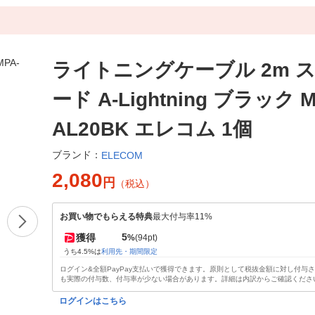
ライトニングケーブル 2m 
ード A-Lightning ブラック M
AL20BK エレコム 1個
ブランド：
ELECOM
2,080
円
（税込）
お買い物でもらえる特典
最大付与率11%
5
獲得
%
(94pt)
うち4.5%は
利用先・期間限定
ログイン&全額PayPay支払いで獲得できます。原則として税抜金額に対し付与
も実際の付与数、付与率が少ない場合があります。詳細は内訳からご確認くださ
ログインはこちら