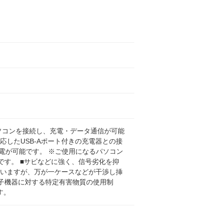
ているパソコンを接続し、充電・データ通信が可能
に対応したUSB-Aポート付きの充電器との接
の充電が可能です。 ※ご使用になるパソコン
非対応です。 ■サビなどに強く、信号劣化を抑
用していますが、万が一ケースなどが干渉し挿
電子機器に対する特定有害物質の使用制
す。