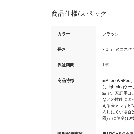
商品仕様/スペック
カラー
ブラック
長さ
2.0m ※コネ
保証期間
1年
商品特徴
■iPhoneやi
なLightnin
続で、家庭用コン
などの性能によって
える金メッキピン
入しにくい場合は
限)」に準拠(1
環境配慮事項
EU ROHS指令