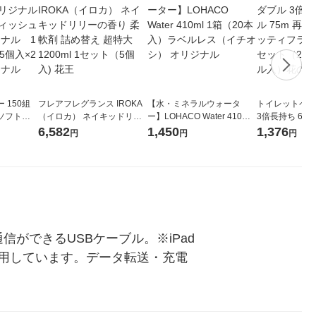
 150組
フレアフレグランス IROKA
【水・ミネラルウォータ
トイレットペー
ソフトパ
（イロカ） ネイキッドリリ
ー】LOHACO Water 410ml
3倍長持ち 6ロール 75
ィオナ オ
ーの香り 柔軟剤 詰め替え 超
1箱（20本入）ラベルレス
紙配合 スコッ
6,582
1,450
1,376
円
円
円
（10個：
特大 1200ml 1セット（5個
（イチオシ） オリジナル
パック 1セット
 オリジナ
入) 花王
ロール入）花の
信ができるUSBケーブル。※iPad
用しています。データ転送・充電