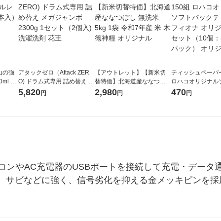
山の強
アタックゼロ（Attack ZER
【アウトレット】【新米切
ティッシュペーパー
ml 1
O) ドラム式専用 詰め替え メ
替特価】北海道産ななつぼ
ロハコオリジナル
ガジャンボ 2300g 1セット
し 無洗米 5kg 1袋 令和7年産
ックティッシュ フ
5,820
2,980
470
円
円
円
（2個入) 洗濯洗剤 花王
米 木徳神糧 オリジナル
リジナル 1セット
5個入×2パック）
ル
とパソコンやAC充電器のUSBポートを接続して充電・データ通
。サビなどに強く、信号劣化を抑える金メッキピンを採