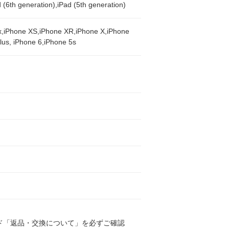
d (6th generation),iPad (5th generation)
x,iPhone XS,iPhone XR,iPhone X,iPhone
lus, iPhone 6,iPhone 5s
ド「返品・交換について」を必ずご確認