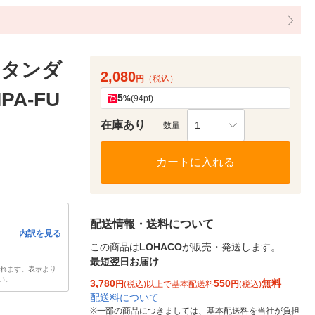
スタンダ
2,080
円
（税込）
PA-FU
5
%
(94pt)
在庫あり
1
数量
カートに入れる
配送情報・送料について
内訳を見る
この商品は
LOHACO
が販売・発送します。
最短翌日お届け
されます。表示より
い。
3,780
550
無料
円
(税込)以上で基本配送料
円
(税込)
配送料について
※
一部の商品につきましては、基本配送料を当社が負担