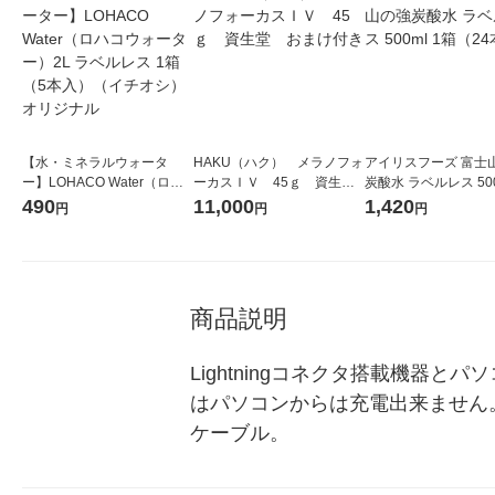
【水・ミネラルウォータ
HAKU（ハク） メラノフォ
アイリスフーズ 富士
ー】LOHACO Water（ロハ
ーカスＩＶ 45ｇ 資生
炭酸水 ラベルレス 500
コウォーター）2L ラベルレ
堂 おまけ付き
箱（24本入）
490
11,000
1,420
円
円
円
ス 1箱（5本入）（イチオ
シ） オリジナル
商品説明
Lightningコネクタ搭載機器
はパソコンからは充電出来ません
ケーブル。