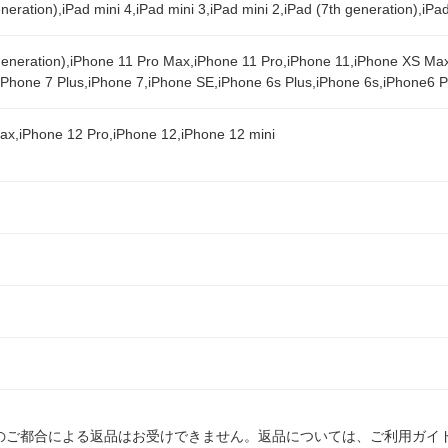
eneration),iPad mini 4,iPad mini 3,iPad mini 2,iPad (7th generation),iPa
eneration),iPhone 11 Pro Max,iPhone 11 Pro,iPhone 11,iPhone XS Ma
,iPhone 7 Plus,iPhone 7,iPhone SE,iPhone 6s Plus,iPhone 6s,iPhone6 P
ax,iPhone 12 Pro,iPhone 12,iPhone 12 mini
のご都合による返品はお受けできません。返品については、ご利用ガイ