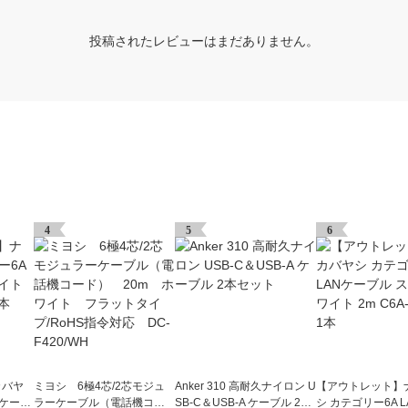
投稿されたレビューはまだありません。
4
5
6
カバヤ
ミヨシ 6極4芯/2芯モジュ
Anker 310 高耐久ナイロン U
【アウトレット】
Nケーブ
ラーケーブル（電話機コー
SB-C＆USB-A ケーブル 2本
シ カテゴリー6A 