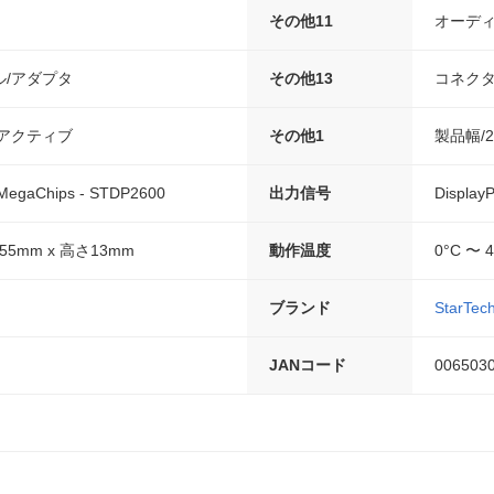
その他11
オーディ
/アダプタ
その他13
コネクタ
アクティブ
その他1
製品幅/2
aChips - STDP2600
出力信号
DisplayP
55mm x 高さ13mm
動作温度
0°C 〜 
ブランド
StarTec
JANコード
006503