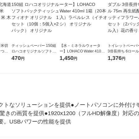
新米切
ティッシュペーパー 150組
【水・ミネラルウォータ
トイレットペーパ
なつぼ
ロハコオリジナルソフトパ
ー】LOHACO Water 410ml
3倍長持ち 6ロール 75m 再
令和7年産
ックティッシュ フィオナ オ
1箱（20本入）ラベルレス
紙配合 スコッテ
470
1,450
1,376
円
円
円
ル
リジナル 1セット（10個：
（イチオシ） オリジナル
パック 1セット（2
5個入×2パック） オリジナ
ロール入）花の香
ル
クトなソリューションを提供●ノートパソコンに外付け
驚きの画質を提供●1920x1200（フルHD解像度）対
要。USBパワーの性能を提供