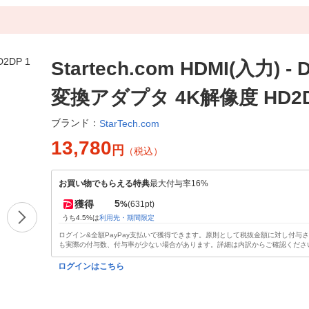
Startech.com HDMI(入力) -
変換アダプタ 4K解像度 HD2D
ブランド：
StarTech.com
13,780
円
（税込）
お買い物でもらえる特典
最大付与率16%
5
獲得
%
(631pt)
うち4.5%は
利用先・期間限定
ログイン&全額PayPay支払いで獲得できます。原則として税抜金額に対し付与
も実際の付与数、付与率が少ない場合があります。詳細は内訳からご確認くださ
ログインはこちら