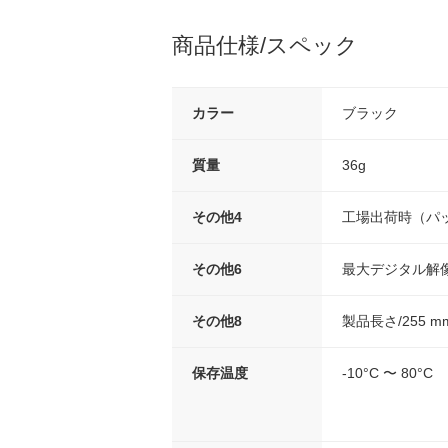
商品仕様/スペック
カラー
ブラック
質量
36g
その他4
工場出荷時（パッ
その他6
最大デジタル解像度/
その他8
製品長さ/255 m
保存温度
-10°C 〜 80°C