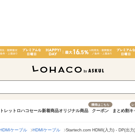
獲得はこちら
レ
トレット
ロハコセール
新着商品
オリジナル商品
クーポン
まとめ割
キ
HDMIケーブル
HDMIケーブル
Startech.com HDMI(入力) - D