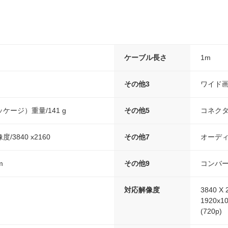
ケーブル長さ
1m
その他3
ワイド画
ケージ）重量/141 g
その他5
コネクタB
3840 x2160
その他7
オーディ
m
その他9
コンバータタ
対応解像度
3840 X 
1920x10
(720p)