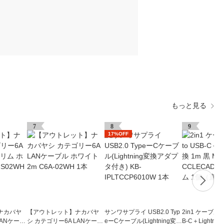
もっと見る
7
8
9
17%OFF
ナカバヤ
【アウトレット】ナカバヤ
サンワサプライ USB2.0 Typ
2in1 ケーブル U
LANケーブ
シ カテゴリー6A LANケーブ
eーCケーブル(Lightning変換
B-C＋Lightni