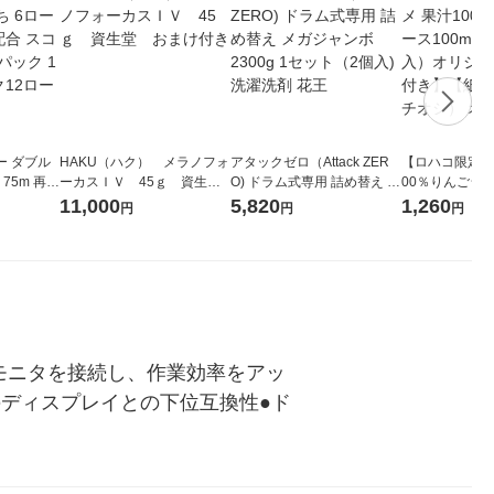
ー ダブル
HAKU（ハク） メラノフォ
アタックゼロ（Attack ZER
【ロハコ限定】
生
ーカスＩＶ 45ｇ 資生
O) ドラム式専用 詰め替え メ
00％りんごジュー
ィフラワー
堂 おまけ付き
ガジャンボ 2300g 1セット
箱（18本入）
11,000
5,820
1,260
円
円
円
パック12
（2個入) 洗濯洗剤 花王
【クイズ付き】
り
ク】（イチオシ
ル
モニタを接続し、作業効率をアッ
応のディスプレイとの下位互換性●ド