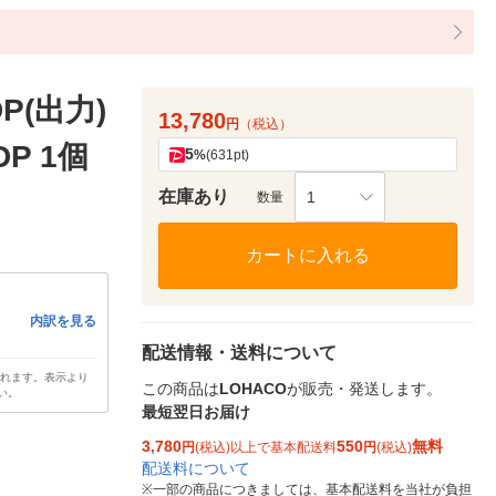
 DP(出力)
13,780
円
（税込）
P 1個
5
%
(631pt)
在庫あり
1
数量
カートに入れる
内訳を見る
配送情報・送料について
されます。表示より
この商品は
LOHACO
が販売・発送します。
い。
最短翌日お届け
3,780
550
無料
円
(税込)以上で基本配送料
円
(税込)
配送料について
※
一部の商品につきましては、基本配送料を当社が負担