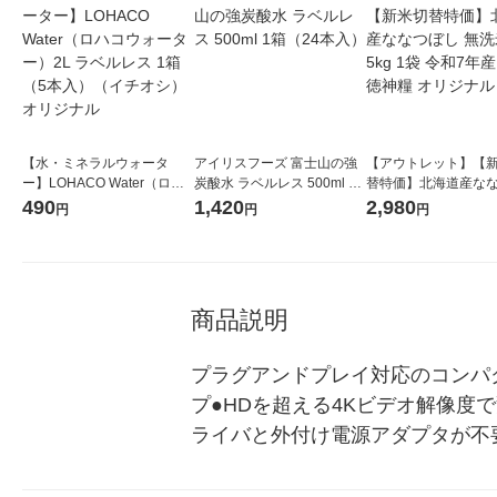
【水・ミネラルウォータ
アイリスフーズ 富士山の強
【アウトレット】【
ー】LOHACO Water（ロハ
炭酸水 ラベルレス 500ml 1
替特価】北海道産な
コウォーター）2L ラベルレ
箱（24本入）
し 無洗米 5kg 1袋 
490
1,420
2,980
円
円
円
ス 1箱（5本入）（イチオ
米 木徳神糧 オリジナ
シ） オリジナル
商品説明
プラグアンドプレイ対応のコンパ
プ●HDを超える4Kビデオ解像度で
ライバと外付け電源アダプタが不