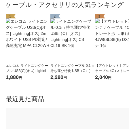
ケーブル・アクセサリの人気ランキング
1
2
3
エレコム ライトニングケー
ライトニングケーブル 0.1m
【アウトレット】ア
ブル USB(C)[オス]-Lightning
持ち運び特化 USB（C）[オ
ケーブル 4C (ストレ
[オス] 2m ホワイト USB PD
ス] - Lightning[オス] CB-CL1
Ｌ形) 黒 4JW8SLSB(B) DX
1,880
2,280
2,040
円
円
円
対応/高速充電 MPA-CL20W
6-BK 1個
アンテナ 1個
H
最近見た商品