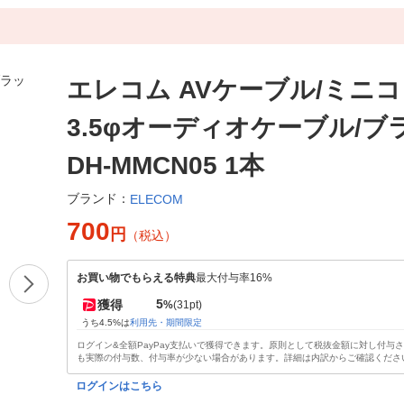
エレコム AVケーブル/ミニコ
3.5φオーディオケーブル/ブ
DH-MMCN05 1本
ブランド：
ELECOM
700
円
（税込）
お買い物でもらえる特典
最大付与率16%
5
獲得
%
(31pt)
うち4.5%は
利用先・期間限定
ログイン&全額PayPay支払いで獲得できます。原則として税抜金額に対し付与
も実際の付与数、付与率が少ない場合があります。詳細は内訳からご確認くださ
ログインはこちら