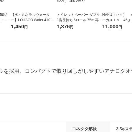
50組
【水・ミネラルウォータ
トイレットペーパー ダブル
HAKU（ハク） 
フトパ
ー】LOHACO Water 410ml
3倍長持ち 6ロール 75m 再生
ーカスＩＶ 45ｇ
ナ オ
1箱（20本入）ラベルレス
紙配合 スコッティフラワー
堂 おまけ付き
1,450
1,376
11,000
円
円
円
10個：
（イチオシ） オリジナル
パック 1セット（2パック12
リジナ
ロール入）花の香り
ルを採用。コンパクトで取り回しがしやすいアナログオー
コネクタ形状
3.5φ