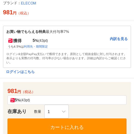
ブランド：
ELECOM
981
円
（税込）
お買い物でもらえる特典
最大付与率7%
内訳を見る
5
獲得
%
(43pt)
うち4.5%は
利用先・期間限定
ログイン&全額PayPay支払いで獲得できます。原則として税抜金額に対し付与されます。
表示よりも実際の付与数、付与率が少ない場合があります。詳細は内訳からご確認くださ
い。
ログインはこちら
981
円
（税込）
5
%
(43pt)
在庫あり
1
数量
カートに入れる