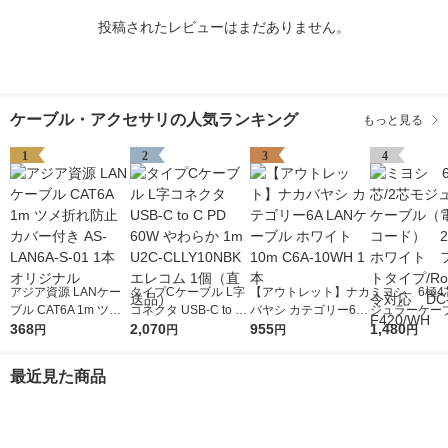
投稿されたレビューはまだありません。
ケーブル・アクセサリの人気ランキング
もっと見る
1
2
3
4
アジア資源 LANケー
タイプCケーブル L字
【アウトレット】ナカ
ミヨシ 6極4
ブル CAT6A 1m ツメ
コネクタ USB-C to C
バヤシ カテゴリー6A
ジュラーケー
折れ防止カバー付き A
368
PD 60W やわらか 1m
2,070
LANケーブル ホワイ
955
話機コード）
1,480
円
円
円
円
S-LAN6A-S-01 1本 オ
U2C-CLLY10NBK エ
ト 10m C6A-10WH 1
ホワイト フ
リジナル
レコム 1個（直送品）
本
イプ/RoHS
最近見た商品
DC-F420/WH