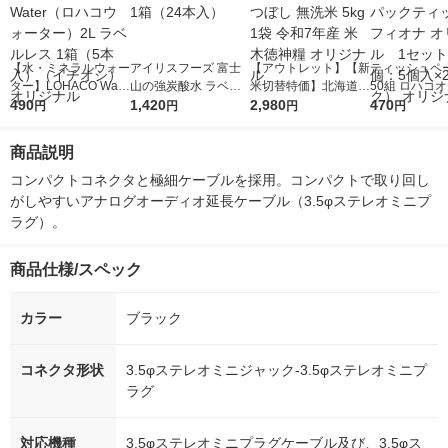
【水・ミネラルウォー
アイリスフーズ 富士
【アウトレット】【新
ティッシュペー
ター】LOHACO Wate
山の強炭酸水 ラベル
米切替特価】北海道産
50組 ロハコ
r（ロハコウォータ
490
レス 500ml 1箱（24
1,420
ななつぼし 無洗米 5k
2,980
ルソフトパッ
470
円
円
円
円
ー）2L ラベルレス 1
本入）
g 1袋 令和7年産 米 木
シュ フィオナ
箱（5本入）（イチオ
徳神糧 オリジナル
ナル 1セット
商品説明
シ） オリジナル
個：5個入×2
オリジナル
コンパクトコネクタと極細ケーブルを採用。コンパクトで取り回し
がしやすいアナログオーディオ延長ケーブル（3.5φステレオミニプ
ラグ）。
商品仕様/スペック
カラー
ブラック
コネクタ形状
3.5φステレオミニジャック-3.5φステレオミニプ
ラグ
対応機種
3.5φステレオミニプラグケーブル及び、3.5φス