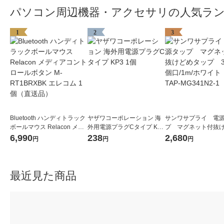
パソコン周辺機器・アクセサリの人気ラ
1
2
3
Bluetooth ハンディトラック
ヤザワコーポレーション 海
サンワサプライ 電
ボールマウス Relacon メデ
外用電源プラグCタイプ KP3
プ マグネット付抜
ィアコントロールボタン M-
1個
タップ 3P式/4個口/1
6,990
238
2,680
円
円
円
RT1BRXBK エレコム 1個
ワイト TAP-MG341
（直送品）
1個
最近見た商品