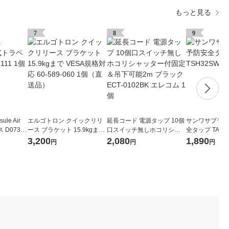
もっと見る
7
8
9
ule Air
エルゴトロン クイックリリ
延長コード 電源タップ 10個
サンワサプライ
D07321
ース ブラケット 15.9kgまで
口スイッチ無しホコリシャ
全タップ TAP-T
VESA規格対応 60-589-060
ッター付固定＆吊下可能2m
個
3,200
2,080
1,890
円
円
円
1個（直送品）
ブラック ECT-0102BK エレ
コム 1個