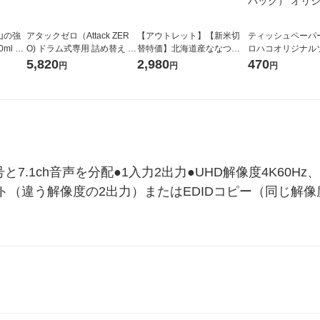
山の強
アタックゼロ（Attack ZER
【アウトレット】【新米切
ティッシュペーパー
ml 1
O) ドラム式専用 詰め替え メ
替特価】北海道産ななつぼ
ロハコオリジナル
ガジャンボ 2300g 1セット
し 無洗米 5kg 1袋 令和7年産
ックティッシュ フ
5,820
2,980
470
円
円
円
（2個入) 洗濯洗剤 花王
米 木徳神糧 オリジナル
リジナル 1セット
5個入×2パック）
ル
と7.1ch音声を分配●1入力2出力●UHD解像度4K60Hz、HD
ート（違う解像度の2出力）またはEDIDコピー（同じ解