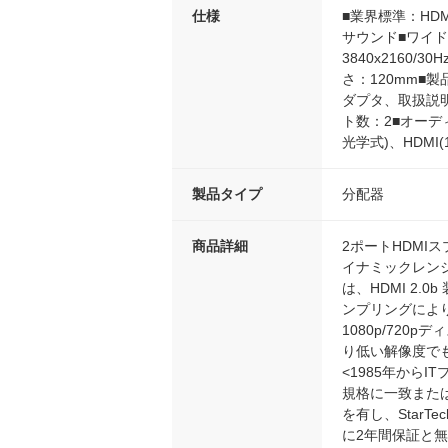
仕様
■業界標準：HDM
サウンド■ワイド画
3840x2160/
さ：120mm■製品
ダプタ、取扱説明書
ト数：2■オーディオ
光学式)、HDMI(
製品タイプ
分配器
商品詳細
2ポートHDMI
イナミックレンジ
は、HDMI 2
ンプリングにより
1080p/72
り低い解像度で
<1985年から
規格に一致または
を有し、StarT
に2年間保証と