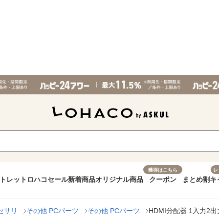
獲得はこちら
レ
トレット
ロハコセール
新着商品
オリジナル商品
クーポン
まとめ割
キ
セサリ
その他 PCパーツ
その他 PCパーツ
HDMI分配器 1入力2出力