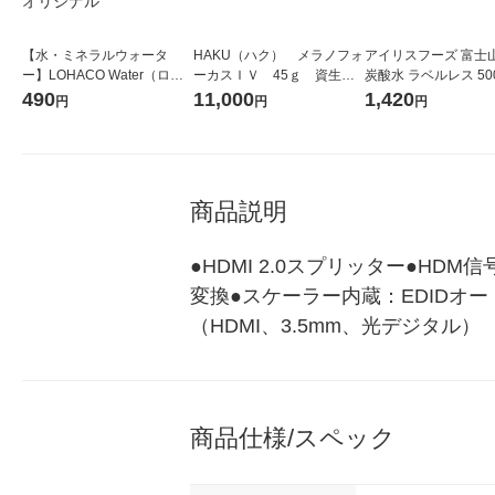
【水・ミネラルウォータ
HAKU（ハク） メラノフォ
アイリスフーズ 富士
ー】LOHACO Water（ロハ
ーカスＩＶ 45ｇ 資生
炭酸水 ラベルレス 500
コウォーター）2L ラベルレ
堂 おまけ付き
箱（24本入）
490
11,000
1,420
円
円
円
ス 1箱（5本入）（イチオ
シ） オリジナル
商品説明
●HDMI 2.0スプリッター●HDM信号
変換●スケーラー内蔵：EDIDオ
（HDMI、3.5mm、光デジタル）
商品仕様/スペック