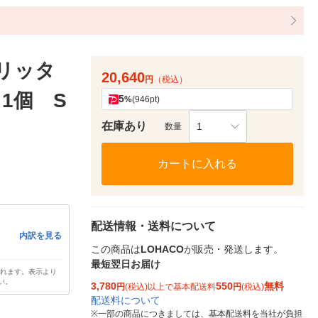
プリッタ
20,640
円
（税込）
S 1個 S
5
%
(946pt)
在庫あり
1
数量
カートに入れる
配送情報・送料について
内訳を見る
この商品は
LOHACO
が販売・発送します。
最短翌日お届け
されます。表示より
い。
3,780
550
無料
円
(税込)以上で基本配送料
円
(税込)
配送料について
※
一部の商品につきましては、基本配送料を当社が負担