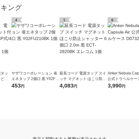
ンキング
4
5
6
源タッ
ヤザワコーポレーション 省
延長コード 電源タップ スイ
Anker Nebula Caps
けどめ
エネタップ 2個口 黒 Y02FU
ッチ マグネット ほこり防止
公式トラベルケース 
m/ホ
210BK 1個
シャッター 6個口 2.0m 黒 E
11 1個
453
4,083
3,990
円
円
円
N2-1
CT-2820BK エレコム 1個