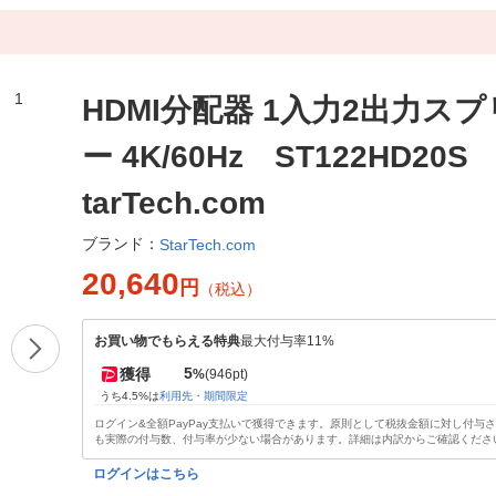
HDMI分配器 1入力2出力ス
ー 4K/60Hz ST122HD20
tarTech.com
ブランド：
StarTech.com
20,640
円
（税込）
お買い物でもらえる特典
最大付与率11%
5
獲得
%
(946pt)
うち4.5%は
利用先・期間限定
ログイン&全額PayPay支払いで獲得できます。原則として税抜金額に対し付与
も実際の付与数、付与率が少ない場合があります。詳細は内訳からご確認くださ
ログインはこちら