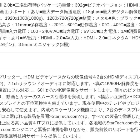
I 2.0b■工場出荷時(パッケージ)重量：392g■ビデオバージョン：HDMI 
面サポート：あり■最大データ転送速度：18gbps■最大デジタル解像度：38
30Hz、1920x1080(1080p)、1280x720(720p)■材質：メタル■色：ブ
高さ：11mm■保存温度：-20°C - 60°C■動作温度：0°C - 40°C■湿
■入力電圧：100 - 240V AC■出力電圧：5V DC■出力電流：1A■消
：あり■AV出力：HDMI - 2.0■AV入力：HDMI - 2.0■コネクタA：HDMI
19ピン)、3.5mm ミニジャック(3極)
スプリッター。HDMIビデオソースからの映像信号を2台のHDMIディスプ
)、7.1chサラウンドオーディオに対応します。<真の4K/60Hz解像度
.0b 装置にフル対応し、60Hzでの4K解像度をサポートします。個々のピク
、動画とカラーのスムーズな遷移を実現します。<幅広い互換性>HDCP 2.
0pディスプレイとの下位互換性も備えています。現在使用中のテレビやプ
も安心して使えます。内蔵のスケーリング機能により、2台のディスプ
ITプロに選ばれる製品を展開>StarTech.comでは、すべての製品で徹
上回る高い品質をITプロに提供しています。各地域のStarTech.co
ech.comエンジニアと緊密に連携を取りながら、販売前後のサポートを行って
無期限無料技術サポートを提供しています。