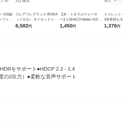
 150組
フレアフレグランス IROKA
【水・ミネラルウォータ
トイレットペー
ソフトパ
（イロカ） ネイキッドリリ
ー】LOHACO Water 410ml
3倍長持ち 6ロール 75
ィオナ オ
ーの香り 柔軟剤 詰め替え 超
1箱（20本入）ラベルレス
紙配合 スコッ
6,582
1,450
1,376
円
円
円
（10個：
特大 1200ml 1セット（5個
（イチオシ） オリジナル
パック 1セット
 オリジナ
入) 花王
ロール入）花の
Rをサポート●HDCP 2.2 - 1.4
像度の2出力）●柔軟な音声サポート