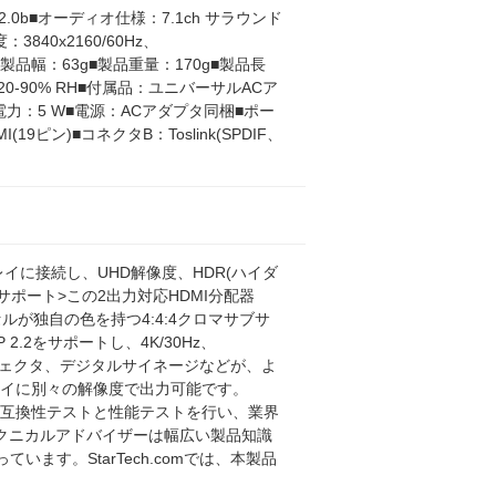
2.0b■オーディオ仕様：7.1ch サラウンド
40x2160/60Hz、
ラック■製品幅：63g■製品重量：170g■製品長
度：20-90% RH■付属品：ユニバーサルACア
費電力：5 W■電源：ACアダプタ同梱■ポー
(19ピン)■コネクタB：Toslink(SPDIF、
レイに接続し、UHD解像度、HDR(ハイダ
をサポート>この2出力対応HDMI分配器
セルが独自の色を持つ4:4:4クロマサブサ
2をサポートし、4K/30Hz、
ロジェクタ、デジタルサイネージなどが、よ
レイに別々の解像度で出力可能です。
底した互換性テストと性能テストを行い、業界
mテクニカルアドバイザーは幅広い製品知識
います。StarTech.comでは、本製品