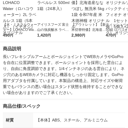
【水・ミネラルウォー
アイリスフーズ 富士
【アウトレット】【新
ティッシュペー
ター】LOHACO Wate
山の強炭酸水 ラベル
米切替特価】北海道産
50組 ロハコ
r（ロハコウォータ
490
レス 500ml 1箱（24
1,420
ななつぼし 無洗米 5k
2,980
ルソフトパッ
470
円
円
円
円
ー）2L ラベルレス 1
本入）
g 1袋 令和7年産 米 木
シュ フィオナ
箱（5本入）（イチオ
徳神糧 オリジナル
ナル 1セット
商品説明
シ） オリジナル
個：5個入×2
オリジナル
長いフレキシブルアームとボールジョイントでWEBカメラやGoPro
を自在に位置調整できます。ボールジョイントを採用した雲台によ
り、自由に角度調節できます。1/4インチネジのある雲台により、ネ
ジ穴のあるWEBカメラに対応し機器をしっかり固定します。GoPro
用アダプタを付属しています。本製品の構造上、対応サイズや耐荷
重でもバランスの悪い場合はスタンド状態を維持することができな
い場合がありますのでご了承ください。
商品仕様/スペック
材質
【本体】ABS、スチール、アルミニウム