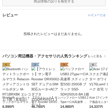
商品情報の誤りを報告する
レビュー
レビューとは
投稿されたレビューはまだありません。
パソコン周辺機器・アクセサリの人気ランキング
もっと見る
1
2
3
4
Bluetooth ハンディト
【アウトレット】サン
バッファロー USB3.2
Acer 17イ
ラックボールマウス R
電子 Rooster DRX500
TypeーC/A高速帯 ス
ア液晶モニター
elacon メディアコン
6,990
2-SET デュアルSIM対
46,760
ティック型SSD 250G
14,980
イト V176Lw
14,337
円
円
円
円