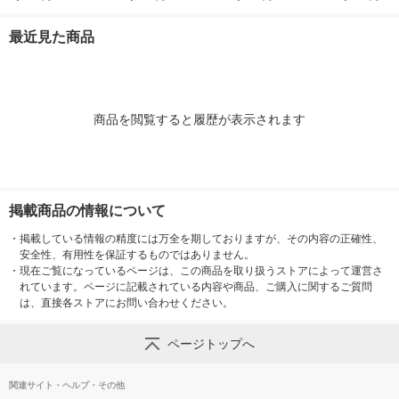
トロールボタン M-RT
応ルータ+ACアダプタ
B ブラック SSD-SDH
ワーク 在宅 
1BRXBK エレコム 1
11SDRX50ST1 1セッ
250U3-BA 1個
最近見た商品
個（直送品）
ト
商品を閲覧すると履歴が表示されます
掲載商品の情報について
・
掲載している情報の精度には万全を期しておりますが、その内容の正確性、
安全性、有用性を保証するものではありません。
・
現在ご覧になっているページは、この商品を取り扱うストアによって運営さ
れています。ページに記載されている内容や商品、ご購入に関するご質問
は、直接各ストアにお問い合わせください。
ページトップへ
関連サイト・ヘルプ・その他