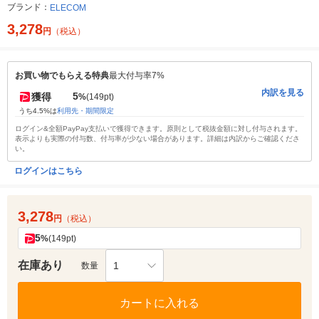
ブランド：
ELECOM
3,278
円
（税込）
お買い物でもらえる特典
最大付与率7%
内訳を見る
5
獲得
%
(149pt)
うち4.5%は
利用先・期間限定
ログイン&全額PayPay支払いで獲得できます。原則として税抜金額に対し付与されます。
表示よりも実際の付与数、付与率が少ない場合があります。詳細は内訳からご確認くださ
い。
ログインはこちら
3,278
円
（税込）
5
%
(149pt)
在庫あり
1
数量
カートに入れる